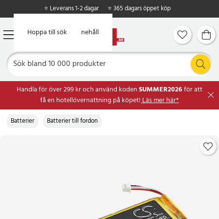
⭐ Leverans 1-2 dagar
⭐ 365 dagars öppet köp
Hoppa till huvudinnehåll
Hoppa till sök
Handla för över 299 kr och använd koden
SUMMER2026
för att
få en hotellövernattning på köpet!
Läs mer här*
Batterier
Batterier till fordon