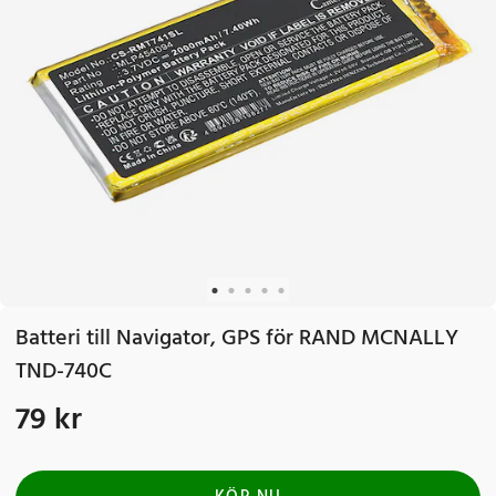
Batteri till Navigator, GPS för RAND MCNALLY
TND-740C
79 kr
Pris
:
79 kr