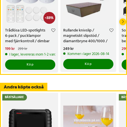
-
33
%
Trådlösa LED-spotlights
Rullande knivslip /
Sol
6-pack / pucklampor
magnetiskt slipstöd /
tra
med fjärrkontroll / dimbar
diamantbryne 400/1000 /
bel
skåpbelysning
knivvässare med fasta vinklar
alt
Nuvarande pris
199 kr
:
Pris
249 kr
:
249 kr
Nu
299
299 kr
tr
199 kr
Tidigare pris
:
299 kr
299
Kommer i lager 2026-08-14
I lager, levereras inom 1-2 vardagar
Köp
Köp
Andra köpte också
BÄSTSÄLJARE
BÄS