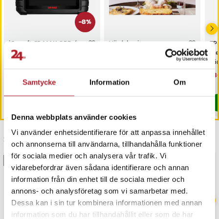
-
8
%
iCarsoft CR MAX OBD /
Värdebevis
TP
OBD2 felkodsläsare /
Hotellövernattning
Me
bildiagnosverktyg /
sö
diagnosverktyg för bil
AC
Nuvarande pris
3 698 kr
:
Pris
1 500 kr
:
1 500 kr
Nu
1 3
3 999 kr
3 698 kr
Tidigare pris
:
3 999 kr
1 3
Samtycke
Information
Om
I lager, levereras inom 1-2 vardagar
I lager, levereras inom 1-2 vardagar
Köp
Köp
Denna webbplats använder cookies
Vi använder enhetsidentifierare för att anpassa innehållet
Senast besökta
och annonserna till användarna, tillhandahålla funktioner
för sociala medier och analysera vår trafik. Vi
BÄSTSÄLJARE
BÄSTSÄLJARE
vidarebefordrar även sådana identifierare och annan
information från din enhet till de sociala medier och
annons- och analysföretag som vi samarbetar med.
Dessa kan i sin tur kombinera informationen med annan
information som du har tillhandahållit eller som de har