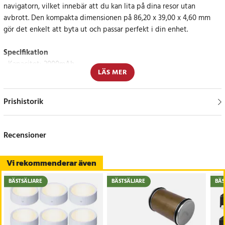
navigatorn, vilket innebär att du kan lita på dina resor utan
avbrott. Den kompakta dimensionen på 86,20 x 39,00 x 4,60 mm
gör det enkelt att byta ut och passar perfekt i din enhet.
Specifikation
- Kapacitet: 2000mAh
LÄS MER
- Spänning: 3.7V
- Typ: Li-Polymer
Prishistorik
Kompatibla modeller
RAND MCNALLY TND-740C
Recensioner
Delnummer
Vi rekommenderar även
RAND MCNALLY MLP454094
BÄSTSÄLJARE
BÄSTSÄLJARE
BÄS
Artikelnummer
:
API-111192