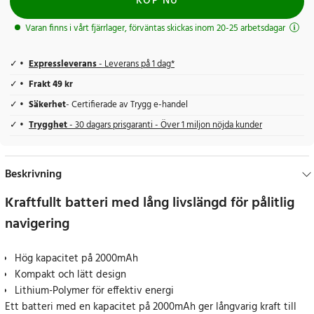
KÖP NU
Varan finns i vårt fjärrlager, förväntas skickas inom 20-25 arbetsdagar
Expressleverans
- Leverans på 1 dag*
Frakt 49 kr
Säkerhet
- Certifierade av Trygg e-handel
Trygghet
- 30 dagars prisgaranti - Över 1 miljon nöjda kunder
Beskrivning
Kraftfullt batteri med lång livslängd för pålitlig
navigering
Hög kapacitet på 2000mAh
Kompakt och lätt design
Lithium-Polymer för effektiv energi
Ett batteri med en kapacitet på 2000mAh ger långvarig kraft till