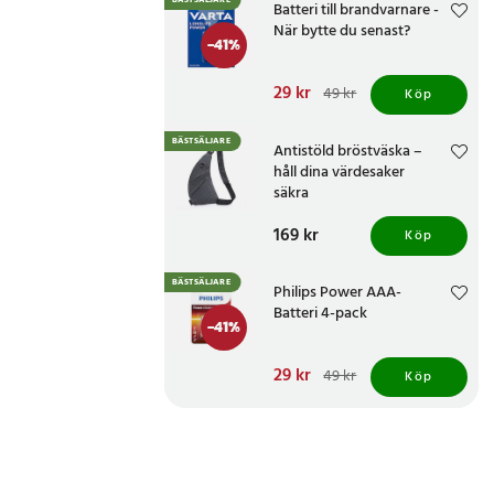
BÄSTSÄLJARE
Batteri till brandvarnare -
När bytte du senast?
-
41
%
Nuvarande pris
29 kr
:
49 kr
Köp
29 kr
Tidigare pris
:
49 kr
BÄSTSÄLJARE
Antistöld bröstväska –
håll dina värdesaker
säkra
Pris
169 kr
:
169 kr
Köp
BÄSTSÄLJARE
Philips Power AAA-
Batteri 4-pack
-
41
%
Nuvarande pris
29 kr
:
49 kr
Köp
29 kr
Tidigare pris
:
49 kr