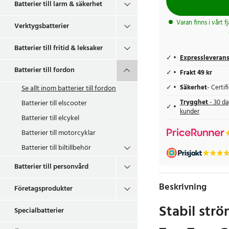
Batterier till larm & säkerhet
Varan finns i vårt f
Verktygsbatterier
Batterier till fritid & leksaker
Expressleveran
Batterier till fordon
Frakt 49 kr
Se allt inom
batterier till fordon
Säkerhet
- Certi
Batterier till elscooter
Trygghet
- 30 da
kunder
Batterier till elcykel
Batterier till motorcyklar
Batterier till biltillbehör
Batterier till personvård
Beskrivning
Företagsprodukter
Stabil strö
Specialbatterier