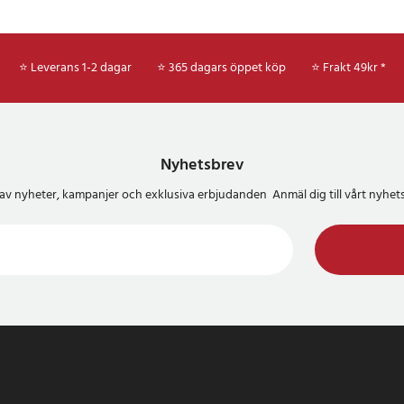
⭐ Leverans 1-2 dagar
⭐ 365 dagars öppet köp
⭐
Frakt 49kr *
Nyhetsbrev
del av nyheter, kampanjer och exklusiva erbjudanden Anmäl dig till vårt nyh