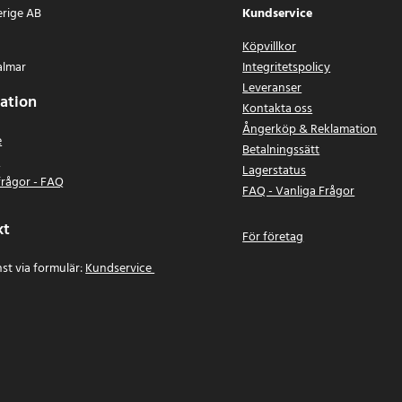
erige AB
Kundservice
Köpvillkor
almar
Integritetspolicy
Leveranser
ation
Kontakta oss
Ångerköp & Reklamation
e
Betalningssätt
n
Lagerstatus
frågor - FAQ
FAQ - Vanliga Frågor
kt
För företag
st via formulär:
Kundservice