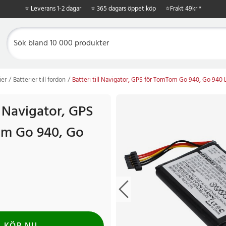
⭐ Leverans 1-2 dagar
⭐ 365 dagars öppet köp
⭐
Frakt 49kr *
ier
Batterier till fordon
Batteri till Navigator, GPS för TomTom Go 940, Go 940 
ll Navigator, GPS
om Go 940, Go