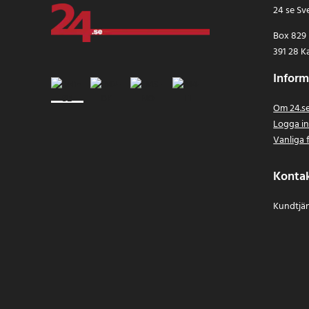
24 se Sv
Box 829
391 28 K
Inform
Om 24.s
Logga i
Vanliga 
Konta
Kundtjän