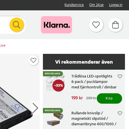
Kundservice
Om 24.se
Logga in
Live
Vi rekommenderar även
BÄSTSÄLJARE
Trådlösa LED-spotlights
6-pack / pucklampor
-
33
%
med fjärrkontroll / dimbar
skåpbelysning
Nuvarande pris
199 kr
:
299 kr
Köp
199 kr
Tidigare pris
:
299 kr
BÄSTSÄLJARE
Rullande knivslip /
magnetiskt slipstöd /
diamantbryne 400/1000 /