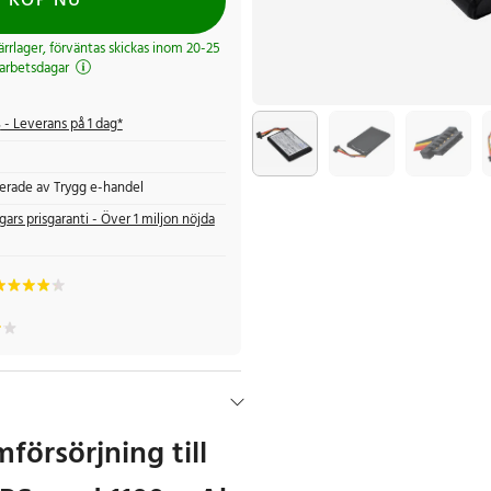
KÖP NU
järrlager, förväntas skickas inom 20-25
arbetsdagar
s
- Leverans på 1 dag*
fierade av Trygg e-handel
gars prisgaranti - Över 1 miljon nöjda
mförsörjning till