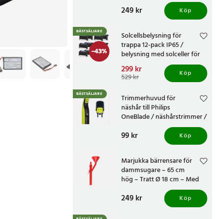
knivvässare med fasta
Pris
249 kr
:
249 kr
vinklar
Köp
BÄSTSÄLJARE
Solcellsbelysning för
trappa 12-pack IP65 /
-
43
%
belysning med solceller för
altan och staket /
Nuvarande pris
299 kr
:
trappbelysning
Köp
299 kr
Tidigare pris
:
529 kr
529 kr
BÄSTSÄLJARE
Trimmerhuvud för
näshår till Philips
OneBlade / näshårstrimmer /
nästrimmerhuvud
Pris
99 kr
:
99 kr
Köp
Marjukka bärrensare för
dammsugare – 65 cm
hög – Tratt Ø 18 cm – Med
två munstycken
Pris
249 kr
:
249 kr
Köp