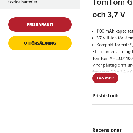
TomTom G
Övriga batterier
och 3,7 V
PRISGARANTI
1100 mAh kapacitet
3,7 V li-ion för jä
UTFÖRSÄLJNING
Kompakt format: 5,
Ett li-ion-ersättning
TomTom AHL03714001 
V för pålitlig drift 
formatet 5,2 x 3,4 x 
LÄS MER
batteriet smidigt att
och stabil användning 
Prishistorik
Specifikation
- Kapacitet: 1100 mA
- Spänning: 3.7 V
- Typ: Li-ion
Recensioner