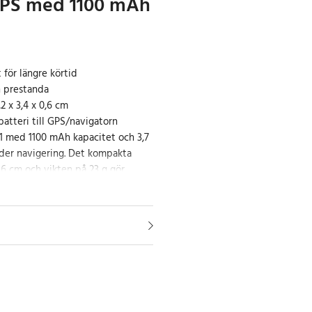
PS med 1100 mAh
 för längre körtid
mn prestanda
2 x 3,4 x 0,6 cm
sbatteri till GPS/navigatorn
med 1100 mAh kapacitet och 3,7
under navigering. Det kompakta
0,6 cm och vikten på 23 g gör
 montera och bidrar till en lätt
i bilen eller på resan.
h