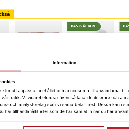
er
ckså
ve
BÄSTSÄLJARE
BÄ
001
87772
8
%
-
53
%
Information
Värdebevis
TP-Link Deco M5
Kra
Hotellövernattning
Wi-Fi Mesh System
med
med sömlös täckning
och
cookies
och AC1300-hastighet
Pris
1 500 kr
:
1 500 kr
Nuvarande pris
1 369 kr
:
Pri
539
2 929 kr
e för att anpassa innehållet och annonserna till användarna, tillh
bil
s
:
1 369 kr
Tidigare pris
:
I lager, levereras inom 1-2 vardagar
I
inom 1-2 vardagar
I lager, levereras inom 1-2 vardagar
2 929 kr
vår trafik. Vi vidarebefordrar även sådana identifierare och anna
nnons- och analysföretag som vi samarbetar med. Dessa kan i sin
Köp
Köp
har tillhandahållit eller som de har samlat in när du har använt 