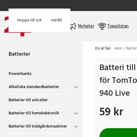
Hoppa till huvudinnehåll
Hoppa till sök
Meny
Nyheter
Topplistan
Du är här:
Hem
Batter
Batterier
Batteri ti
Powerbanks
för TomT
Alkaliska standardbatterier
940 Live
Batterier till solceller
59 kr
Pris
:
59 kr
Batterier till hemelektronik
Batterier till trädgårdsmaskiner