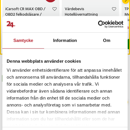
iCarsoft CR MAX OBD /
Värdebevis
TP
OBD2 felkodsläsare /
Hotellövernattning
Me
bildiagnosverktyg /
sö
diagnosverktyg för bil
AC
Nuvarande pris
3 698 kr
:
Pris
1 500 kr
:
1 500 kr
Nu
1 3
3 999 kr
3 698 kr
Tidigare pris
:
3 999 kr
1 3
I lager, levereras inom 1-2 vardagar
I lager, levereras inom 1-2 vardagar
Samtycke
Information
Om
Köp
Köp
Denna webbplats använder cookies
Senast besökta
Vi använder enhetsidentifierare för att anpassa innehållet
och annonserna till användarna, tillhandahålla funktioner
BÄSTSÄLJARE
för sociala medier och analysera vår trafik. Vi
vidarebefordrar även sådana identifierare och annan
information från din enhet till de sociala medier och
annons- och analysföretag som vi samarbetar med.
Dessa kan i sin tur kombinera informationen med annan
information som du har tillhandahållit eller som de har
samlat in när du har använt deras tjänster.