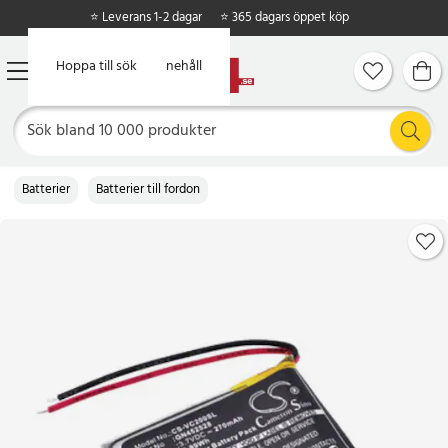
⭐ Leverans 1-2 dagar
⭐ 365 dagars öppet köp
Hoppa till huvudinnehåll
Hoppa till sök
Batterier
Batterier till fordon