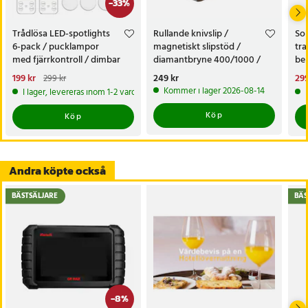
-
33
%
Trådlösa LED-spotlights
Rullande knivslip /
Sol
6-pack / pucklampor
magnetiskt slipstöd /
tra
med fjärrkontroll / dimbar
diamantbryne 400/1000 /
bel
skåpbelysning
knivvässare med fasta vinklar
alt
Nuvarande pris
199 kr
:
Pris
249 kr
:
249 kr
Nu
299
299 kr
tr
199 kr
Tidigare pris
:
299 kr
299
Kommer i lager 2026-08-14
I lager, levereras inom 1-2 vardagar
Köp
Köp
Andra köpte också
BÄSTSÄLJARE
BÄS
-
8
%