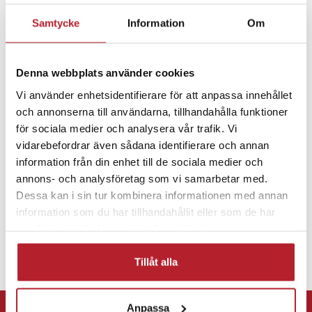
Samtycke
Information
Om
Fortsätt att fynda
Batterier
Batterier till fordon
Denna webbplats använder cookies
Vi använder enhetsidentifierare för att anpassa innehållet
och annonserna till användarna, tillhandahålla funktioner
Batterier till biltillbehör
Batteri till billarm
för sociala medier och analysera vår trafik. Vi
vidarebefordrar även sådana identifierare och annan
information från din enhet till de sociala medier och
annons- och analysföretag som vi samarbetar med.
Dessa kan i sin tur kombinera informationen med annan
information som du har tillhandahållit eller som de har
samlat in när du har använt deras tjänster.
Tillåt alla
⭐ 365 dagars öppet köp
Anpassa