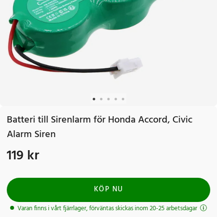
Batteri till Sirenlarm för Honda Accord, Civic
Alarm Siren
119 kr
Pris
:
119 kr
KÖP NU
Varan finns i vårt fjärrlager, förväntas skickas inom 20-25 arbetsdagar