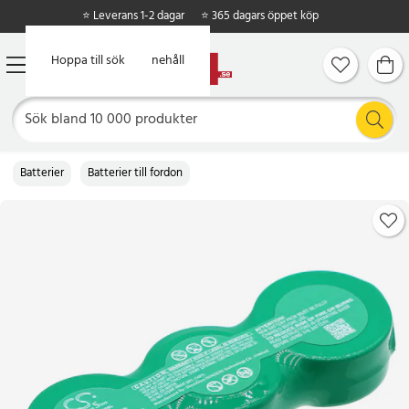
⭐ Leverans 1-2 dagar
⭐ 365 dagars öppet köp
Hoppa till huvudinnehåll
Hoppa till sök
Batterier
Batterier till fordon