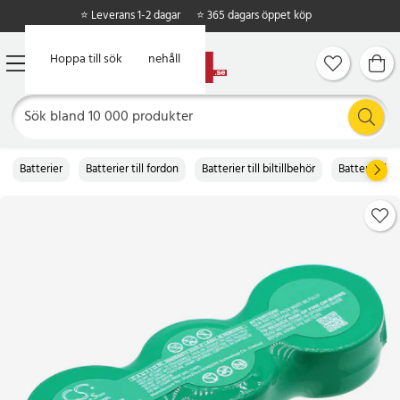
⭐ Leverans 1-2 dagar
⭐ 365 dagars öppet köp
Hoppa till huvudinnehåll
Hoppa till sök
Batterier
Batterier till fordon
Batterier till biltillbehör
Batteri till b