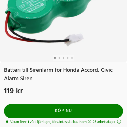
Batteri till Sirenlarm för Honda Accord, Civic
Alarm Siren
119 kr
Pris
:
119 kr
KÖP NU
Varan finns i vårt fjärrlager, förväntas skickas inom 20-25 arbetsdagar