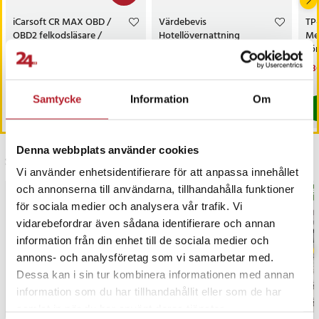
iCarsoft CR MAX OBD /
Värdebevis
TP
OBD2 felkodsläsare /
Hotellövernattning
Me
bildiagnosverktyg /
sö
diagnosverktyg för bil
AC
Nuvarande pris
3 698 kr
:
Pris
1 500 kr
:
1 500 kr
Nu
1 3
3 999 kr
3 698 kr
Tidigare pris
:
3 999 kr
1 3
I lager, levereras inom 1-2 vardagar
I lager, levereras inom 1-2 vardagar
Samtycke
Information
Om
Köp
Köp
Denna webbplats använder cookies
Senast besökta
Vi använder enhetsidentifierare för att anpassa innehållet
och annonserna till användarna, tillhandahålla funktioner
BÄS
för sociala medier och analysera vår trafik. Vi
vidarebefordrar även sådana identifierare och annan
information från din enhet till de sociala medier och
annons- och analysföretag som vi samarbetar med.
Dessa kan i sin tur kombinera informationen med annan
information som du har tillhandahållit eller som de har
samlat in när du har använt deras tjänster.