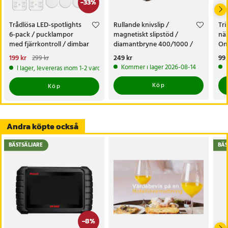
-
33
%
Trådlösa LED-spotlights
Rullande knivslip /
Tr
6-pack / pucklampor
magnetiskt slipstöd /
näs
med fjärrkontroll / dimbar
diamantbryne 400/1000 /
On
skåpbelysning
knivvässare med fasta vinklar
nä
Nuvarande pris
199 kr
:
Pris
249 kr
:
249 kr
Pri
99 
299 kr
199 kr
Tidigare pris
:
299 kr
Kommer i lager 2026-08-14
I lager, levereras inom 1-2 vardagar
Köp
Köp
Andra köpte också
BÄSTSÄLJARE
BÄS
-
8
%