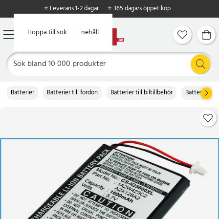
⭐ Leverans 1-2 dagar
⭐ 365 dagars öppet köp
Hoppa till huvudinnehåll
Hoppa till sök
Batterier
Batterier till fordon
Batterier till biltillbehör
Batteri till 