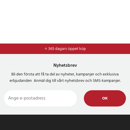
⭐ 365 dagars öppet köp
⭐
Frakt 49kr *
Nyhetsbrev
Bli den första att få ta del av nyheter, kampanjer och exklusiva
erbjudanden Anmäl dig till vårt nyhetsbrev och SMS-kampanjer.
OK