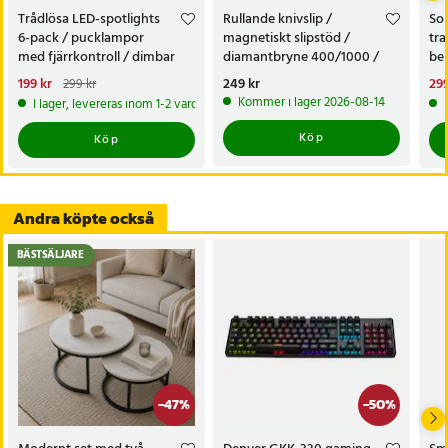
Trådlösa LED-spotlights
Rullande knivslip /
Sol
6-pack / pucklampor
magnetiskt slipstöd /
tra
med fjärrkontroll / dimbar
diamantbryne 400/1000 /
bel
skåpbelysning
knivvässare med fasta vinklar
alt
Nuvarande pris
199 kr
:
Pris
249 kr
:
249 kr
Nu
299
299 kr
tr
199 kr
Tidigare pris
:
299 kr
299
Kommer i lager 2026-08-14
I lager, levereras inom 1-2 vardagar
Köp
Köp
Andra köpte också
BÄSTSÄLJARE
-
47
%
-
50
%