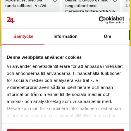
Modernt set med två
Denver GKK-330 gaming
Sm
runda soffbord - Vit/Vit
tangentbord med
4 l
mekaniska brytare och RGB-
belysning – Nordic layout
Nuvarande pris
799 kr
:
Nuvarande pris
199 kr
:
Pri
749
1 499 kr
399 kr
799 kr
Tidigare pris
:
1 499 kr
199 kr
Tidigare pris
:
399 kr
I lager, levereras inom 1-2 vardagar
I lager, levereras inom 1-2 vardagar
Köp
Köp
Samtycke
Information
Om
Senast besökta
Denna webbplats använder cookies
Vi använder enhetsidentifierare för att anpassa innehållet
BÄSTSÄLJARE
BÄS
och annonserna till användarna, tillhandahålla funktioner
för sociala medier och analysera vår trafik. Vi
vidarebefordrar även sådana identifierare och annan
information från din enhet till de sociala medier och
annons- och analysföretag som vi samarbetar med.
Dessa kan i sin tur kombinera informationen med annan
information som du har tillhandahållit eller som de har
samlat in när du har använt deras tjänster.