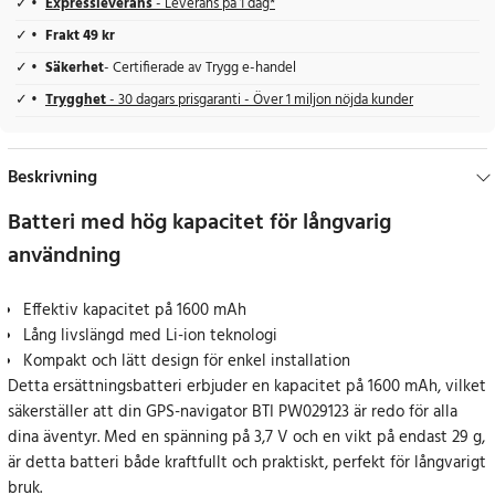
Expressleverans
- Leverans på 1 dag*
Frakt 49 kr
Säkerhet
- Certifierade av Trygg e-handel
Trygghet
- 30 dagars prisgaranti - Över 1 miljon nöjda kunder
Beskrivning
Batteri med hög kapacitet för långvarig
användning
Effektiv kapacitet på 1600 mAh
Lång livslängd med Li-ion teknologi
Kompakt och lätt design för enkel installation
Detta ersättningsbatteri erbjuder en kapacitet på 1600 mAh, vilket
säkerställer att din GPS-navigator BTI PW029123 är redo för alla
dina äventyr. Med en spänning på 3,7 V och en vikt på endast 29 g,
är detta batteri både kraftfullt och praktiskt, perfekt för långvarigt
bruk.