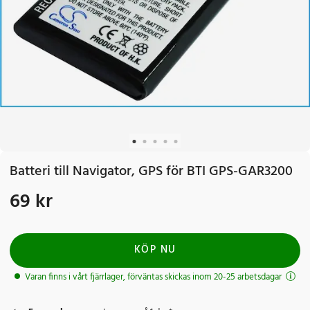
Batteri till Navigator, GPS för BTI GPS-GAR3200
69 kr
Pris
:
69 kr
KÖP NU
Varan finns i vårt fjärrlager, förväntas skickas inom 20-25 arbetsdagar