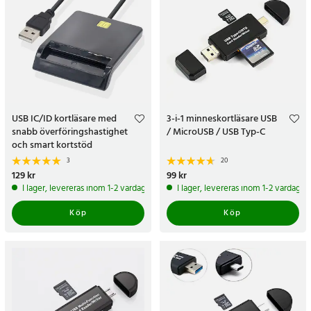
USB IC/ID kortläsare med
3-i-1 minneskortläsare USB
snabb överföringshastighet
/ MicroUSB / USB Typ-C
och smart kortstöd
3
20
Pris
129 kr
:
129 kr
Pris
99 kr
:
99 kr
I lager, levereras inom 1-2 vardagar
I lager, levereras inom 1-2 vardagar
Köp
Köp