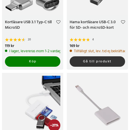
Kortläsare USB 3.1 Typ-C till
Hama kortläsare USB-C 3.0
MicroSD
för SD- och microSD-kort
20
4
Pris
119 kr
:
119 kr
Pris
169 kr
:
169 kr
I lager, levereras inom 1-2 vardagar
Tillfälligt slut, lev. tid ej bekräftad.
Köp
Gå till produkt
-
21
%