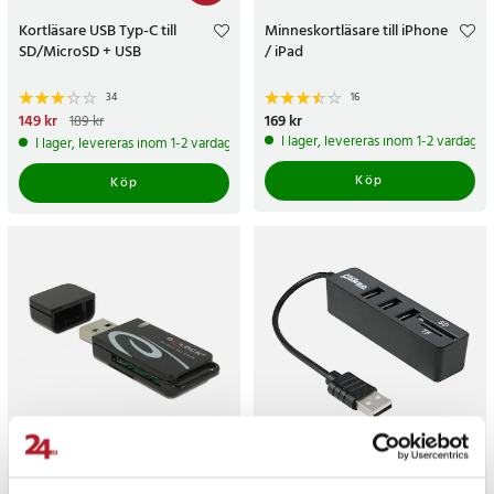
Kortläsare USB Typ-C till
Minneskortläsare till iPhone
SD/MicroSD + USB
/ iPad
34
16
Nuvarande pris
149 kr
:
149 kr
Tidigare
Pris
169 kr
:
169 kr
189 kr
pris
:
189 kr
I lager, levereras inom 1-2 vardagar
I lager, levereras inom 1-2 vardagar
Köp
Köp
Delock Mini USB 2.0-
USB Kortläsare / Hubb - 2i1