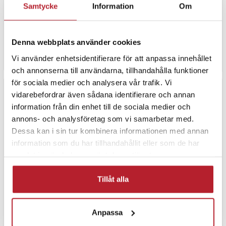
kortläsare med SD- och
Samtycke
Information
Om
Micro SD-kortplats
14
Pris
109 kr
:
109 kr
Pris
109 kr
:
109 kr
Varan finns i vårt fjärrlager, förväntas skickas inom 5-7 arbetsdagar
I lager, levereras inom 1-2 vardagar
Denna webbplats använder cookies
Köp
Vi använder enhetsidentifierare för att anpassa innehållet
Köp
och annonserna till användarna, tillhandahålla funktioner
för sociala medier och analysera vår trafik. Vi
vidarebefordrar även sådana identifierare och annan
information från din enhet till de sociala medier och
annons- och analysföretag som vi samarbetar med.
Dessa kan i sin tur kombinera informationen med annan
information som du har tillhandahållit eller som de har
samlat in när du har använt deras tjänster.
Tillåt alla
Delock USB 3.0 kortläsare
Hama Kortläsare USB-A 3.0
för CFast 2.0
för många olika minneskort
Anpassa
1