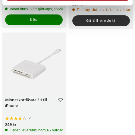
Pris
609 kr
:
609 kr
Pris
229 kr
:
229 kr
Varan finns i vårt fjärrlager, förväntas skickas inom 5-7 arbetsdagar
Tillfälligt slut, lev. tid ej bekräftad.
Köp
Gå till produkt
Minneskortläsare 3i1 till
iPhone
21
Pris
249 kr
:
249 kr
I lager, levereras inom 1-2 vardagar