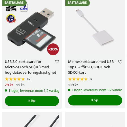
BÄSTSÄLJARE
BÄSTSÄLJARE
-
20
%
USB 3.0 kortläsare för
Minneskortläsare med USB-
Micro-SD och SD(HC) med
Typ C – för SD, SDHC och
hög dataöverföringshastighet
SDXC-kort
50
13
Nuvarande pris
79 kr
:
79 kr
Tidigare
Pris
189 kr
:
189 kr
99 kr
pris
:
99 kr
I lager, levereras inom 1-2 vardagar
I lager, levereras inom 1-2 vardagar
Köp
Köp