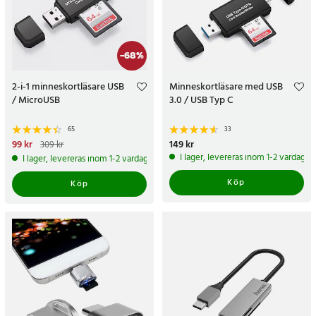
-
68
%
2-i-1 minneskortläsare USB
Minneskortläsare med USB
/ MicroUSB
3.0 / USB Typ C
65
33
Nuvarande pris
99 kr
:
99 kr
Tidigare
Pris
149 kr
:
149 kr
309 kr
pris
:
309 kr
I lager, levereras inom 1-2 vardagar
I lager, levereras inom 1-2 vardagar
Köp
Köp