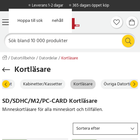
⭐ Leverans 1-2 dagar
⭐ 365 dagars öppet köp
Hoppa till huvudinnehåll
Hoppa till sök
Datortillbehör
Datordelar
Kortläsare
Kortläsare
tistat
Kabinetter/Kassetter
Kortläsare
Övriga Datortillbeh
SD/SDHC/M2/PC-CARD Kortläsare
Minneskortläsare för alla minneskort och tillfällen.
Sortera efter