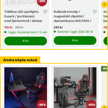
-
33
%
Trådlösa LED-spotlights
Rullande knivslip /
Sol
6-pack / pucklampor
magnetiskt slipstöd /
tra
med fjärrkontroll / dimbar
diamantbryne 400/1000 /
bel
skåpbelysning
knivvässare med fasta vinklar
alt
Nuvarande pris
199 kr
:
Pris
249 kr
:
249 kr
Nu
299
299 kr
tr
199 kr
Tidigare pris
:
299 kr
299
Kommer i lager 2026-08-14
I lager, levereras inom 1-2 vardagar
Köp
Köp
Andra köpte också
BÄS
-
38
%
-
50
%