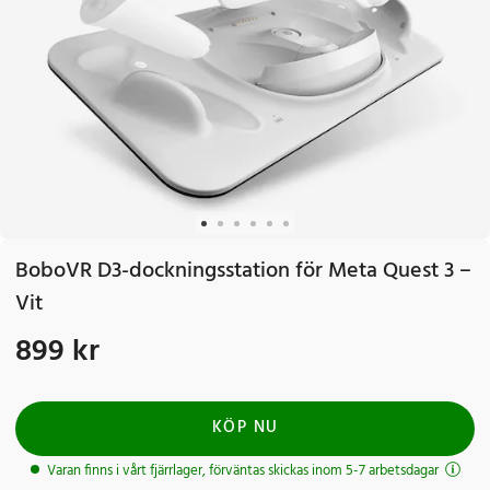
BoboVR D3-dockningsstation för Meta Quest 3 –
Vit
899 kr
Pris
:
899 kr
KÖP NU
Varan finns i vårt fjärrlager, förväntas skickas inom 5-7 arbetsdagar