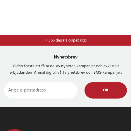
⭐ 365 dagars öppet köp
⭐
Frakt 49kr *
Nyhetsbrev
Bli den första att få ta del av nyheter, kampanjer och exklusiva
erbjudanden Anmäl dig till vårt nyhetsbrev och SMS-kampanjer.
OK