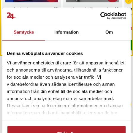
Gamingbord – snyggt
Racingstativ för ratt och
iCa
skrivbord för gamers -
pedaler – kompatibelt
Fel
110x60x75 cm
med Thrustmaster och
Logitech
Nuvarande pris
999 kr
:
Nuvarande pris
999 kr
:
Nu
3 1
1 619 kr
1 999 kr
999 kr
Tidigare pris
:
1 619 kr
999 kr
Tidigare pris
:
1 999 kr
3 1
Samtycke
Information
Om
I lager, levereras inom 1-2 vardagar
I lager, levereras inom 1-2 vardagar
Köp
Köp
Denna webbplats använder cookies
Vi använder enhetsidentifierare för att anpassa innehållet
Senast besökta
och annonserna till användarna, tillhandahålla funktioner
för sociala medier och analysera vår trafik. Vi
BÄSTSÄLJARE
vidarebefordrar även sådana identifierare och annan
information från din enhet till de sociala medier och
annons- och analysföretag som vi samarbetar med.
Dessa kan i sin tur kombinera informationen med annan
information som du har tillhandahållit eller som de har
samlat in när du har använt deras tjänster.