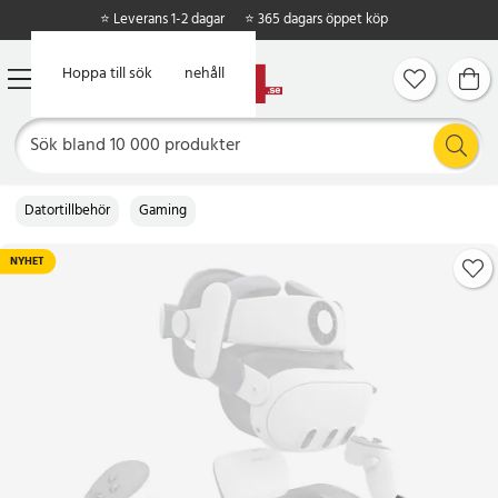
⭐ Leverans 1-2 dagar
⭐ 365 dagars öppet köp
Hoppa till huvudinnehåll
Hoppa till sök
Datortillbehör
Gaming
NYHET