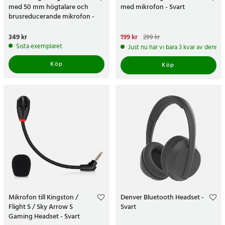
med 50 mm högtalare och
med mikrofon - Svart
brusreducerande mikrofon -
Svart
Pris
349 kr
:
349 kr
Nuvarande pris
199 kr
:
199 kr
Tidigare
299 kr
pris
:
299 kr
Sista exemplaret
Just nu har vi bara 3 kvar av denna
Köp
Köp
Mikrofon till Kingston /
Denver Bluetooth Headset -
Flight S / Sky Arrow S
Svart
Gaming Headset - Svart