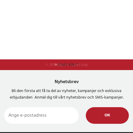
⭐ 365 dagars öppet köp
⭐
Frakt 49kr *
Nyhetsbrev
Bli den första att få ta del av nyheter, kampanjer och exklusiva
erbjudanden Anmäl dig till vårt nyhetsbrev och SMS-kampanjer.
OK