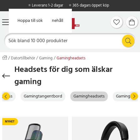
⭐ Leverans 1-2 dagar
⭐ 365 dagars öppet köp
Hoppa till huvudinnehåll
Hoppa till sök
Datortillbehör
Gaming
Gamingheadsets
Headsets för dig som älskar
gaming
ngmöss
Gamingtangentbord
Gamingheadsets
Gamingmusm
NYHET