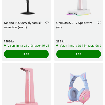
Maono PD200W dynamisk
ONIKUMA ST-2 Spelstativ
mikrofon (svart)
(vit)
Pris
1 189 kr
:
1 189 kr
Pris
239 kr
:
239 kr
Varan finns i vårt fjärrlager, förväntas skickas inom 5-7 arbetsdagar
Varan finns i vårt fjärrlager, förvän
Köp
Köp