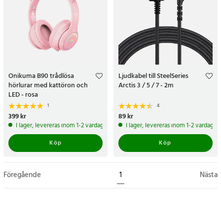
Onikuma B90 trådlösa
Ljudkabel till SteelSeries
hörlurar med kattöron och
Arctis 3 / 5 / 7 - 2m
LED - rosa
1
4
Pris
399 kr
:
399 kr
Pris
89 kr
:
89 kr
I lager, levereras inom 1-2 vardagar
I lager, levereras inom 1-2 vardagar
Köp
Köp
Föregående
1
Nästa