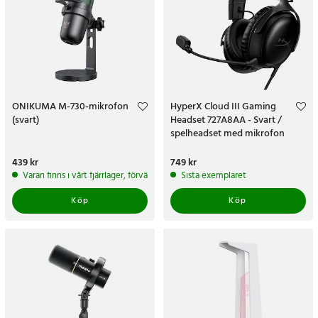
ONIKUMA M-730-mikrofon
HyperX Cloud III Gaming
(svart)
Headset 727A8AA - Svart /
spelheadset med mikrofon
Pris
439 kr
:
439 kr
Pris
749 kr
:
749 kr
Varan finns i vårt fjärrlager, förväntas skickas inom 5-7 arbetsdagar
Sista exemplaret
Köp
Köp