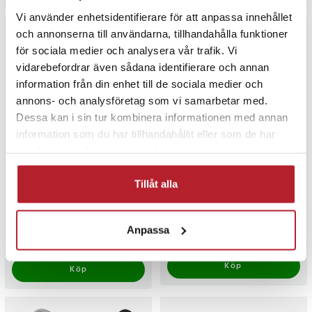
Vi använder enhetsidentifierare för att anpassa innehållet
och annonserna till användarna, tillhandahålla funktioner
för sociala medier och analysera vår trafik. Vi
vidarebefordrar även sådana identifierare och annan
information från din enhet till de sociala medier och
annons- och analysföretag som vi samarbetar med.
Dessa kan i sin tur kombinera informationen med annan
information som du har tillhandahållit eller som de har
-
67
%
samlat in när du har använt deras tjänster.
Denver GHS-101
Denver Bluetooth headset
Tillåt alla
Kabelanslutet
med ANC / trådlösa
gamingheadset med USB, 3,5
hörlurar med aktiv
mm kontakt och LED-belysning
brusreducering- Svart
1
Pris
199 kr
:
199 kr
Nuvarande pris
99 kr
:
99 kr
Tidigare
299 kr
Anpassa
pris
:
299 kr
I lager, levereras inom 1-2 vardagar
I lager, levereras inom 1-2 vardagar
Köp
Köp