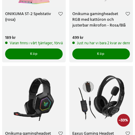
ONIKUMA ST-2 Spelstativ
Onikuma gamingheadset
(rosa)
RGB med kattöron och
justerbar mikrofon - Rosa/Blå
Pris
189 kr
:
189 kr
Pris
499 kr
:
499 kr
Varan finns i vårt fjärrlager, förväntas skickas inom 5-7 arbetsdagar
Just nu har vi bara 2 kvar av denna
Köp
Köp
-
33
%
Onikuma gamingheadset
Eaxus Gaming Headset