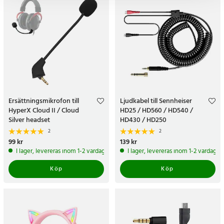
Ersättningsmikrofon till
Ljudkabel till Sennheiser
HyperX Cloud II / Cloud
HD25 / HD560 / HD540 /
Silver headset
HD430 / HD250
2
2
Pris
99 kr
:
99 kr
Pris
139 kr
:
139 kr
I lager, levereras inom 1-2 vardagar
I lager, levereras inom 1-2 vardagar
Köp
Köp