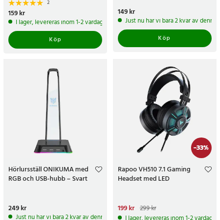
2
Pris
149 kr
:
149 kr
Pris
159 kr
:
159 kr
Just nu har vi bara 2 kvar av denna
I lager, levereras inom 1-2 vardagar
Köp
Köp
-
33
%
Hörlursställ ONIKUMA med
Rapoo VH510 7.1 Gaming
RGB och USB-hubb – Svart
Headset med LED
Pris
249 kr
:
249 kr
Nuvarande pris
199 kr
:
199 kr
Tidigare
299 kr
pris
:
299 kr
Just nu har vi bara 2 kvar av denna produkt
I lager, levereras inom 1-2 vardagar