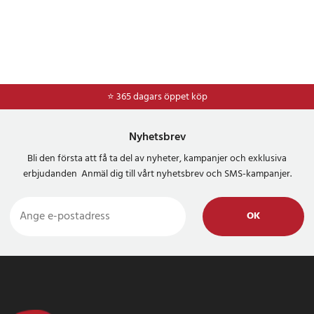
⭐ 365 dagars öppet köp
⭐
Frakt 49kr *
Nyhetsbrev
Bli den första att få ta del av nyheter, kampanjer och exklusiva
erbjudanden Anmäl dig till vårt nyhetsbrev och SMS-kampanjer.
OK