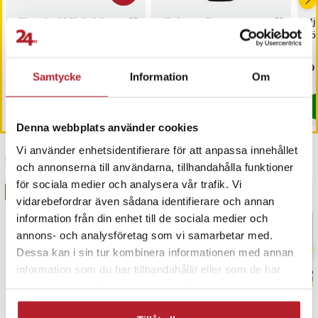
Silikonskydd för laddbox
Fjärrkontroll BN59-
Mju
till Samsung Galaxy Bud
01175N kompatibel med
hö
3 / 3 Pro - Svart
Samsung TV
Nuvarande pris
19 kr
:
19 kr
Tidigare
Pris
149 kr
:
149 kr
Pri
59 
39 kr
pris
:
39 kr
Samtycke
Information
Om
I lager, levereras inom 1-2 vardagar
I lager, levereras inom 1-2 vardagar
Köp
Köp
Denna webbplats använder cookies
Vi använder enhetsidentifierare för att anpassa innehållet
Senast besökta
och annonserna till användarna, tillhandahålla funktioner
för sociala medier och analysera vår trafik. Vi
BÄSTSÄLJARE
BÄSTSÄLJARE
vidarebefordrar även sådana identifierare och annan
information från din enhet till de sociala medier och
annons- och analysföretag som vi samarbetar med.
Dessa kan i sin tur kombinera informationen med annan
information som du har tillhandahållit eller som de har
samlat in när du har använt deras tjänster.