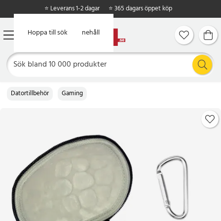
⭐ Leverans 1-2 dagar
⭐ 365 dagars öppet köp
Hoppa till huvudinnehåll
Hoppa till sök
Datortillbehör
Gaming