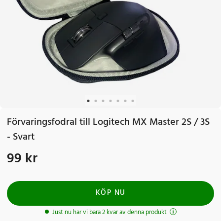
Förvaringsfodral till Logitech MX Master 2S / 3S
- Svart
99 kr
Pris
:
99 kr
KÖP NU
Just nu har vi bara 2 kvar av denna produkt