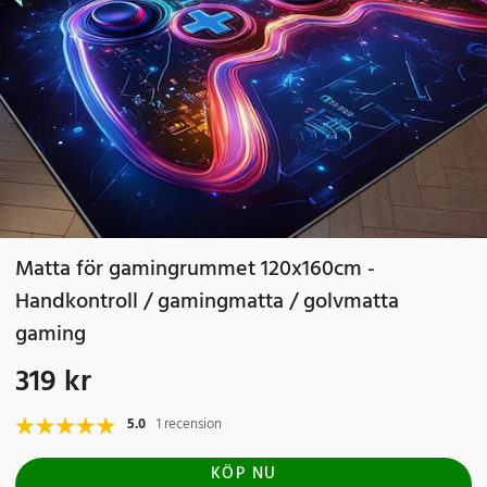
Matta för gamingrummet 120x160cm -
Handkontroll / gamingmatta / golvmatta
gaming
319 kr
Pris
:
319 kr
5.0
1 recension
KÖP NU