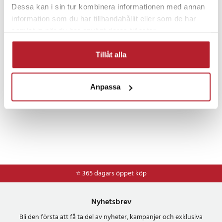
Dessa kan i sin tur kombinera informationen med annan
Hem & Trädgård
Datortillbehör
Kontor
information som du har tillhandahållit eller som de har
samlat in när du har använt deras tjänster.
Gaming
Kontorsinredning
Tillåt alla
Anpassa
⭐ 365 dagars öppet köp
Nyhetsbrev
Bli den första att få ta del av nyheter, kampanjer och exklusiva