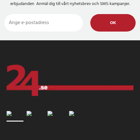
erbjudanden Anmäl dig till vårt nyhetsbrev och SMS-kampanjer.
OK