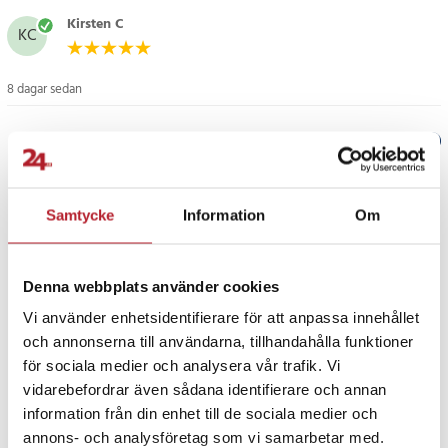
skapa en bekväm och funktionell gamingyta.
Kirsten C
KC
Specifikation
- Material: Polyester
8 dagar sedan
- Mått: 120 x 160 cm
- Motiv: Handkontroll
Verified by Trustvoice
- Användning: Gaming, golvskydd
- Funktion: Skyddande underlag
PRISGARANTI
Samtycke
Information
Om
Artikelnummer
:
129423
UTFÖRSÄLJNING
Denna webbplats använder cookies
Vi använder enhetsidentifierare för att anpassa innehållet
och annonserna till användarna, tillhandahålla funktioner
för sociala medier och analysera vår trafik. Vi
vidarebefordrar även sådana identifierare och annan
information från din enhet till de sociala medier och
Fortsätt att fynda
annons- och analysföretag som vi samarbetar med.