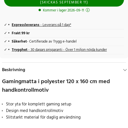
(
SKICKAS
SEPTEMBER 11
)
Kommer i lager 2026-09-11
Expressleverans
- Leverans på 1 dag*
Frakt 99 kr
Säkerhet
- Certifierade av Trygg e-handel
Trygghet
- 30 dagars prisgaranti - Över 1 miljon nöjda kunder
Beskrivning
Gamingmatta i polyester 120 x 160 cm med
handkontrollmotiv
Stor yta för komplett gaming setup
Design med handkontrollmotiv
Slitstarkt material för daglig användning