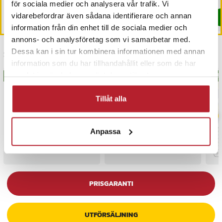
för sociala medier och analysera vår trafik. Vi
vidarebefordrar även sådana identifierare och annan
Köp
Köp
information från din enhet till de sociala medier och
annons- och analysföretag som vi samarbetar med.
Dessa kan i sin tur kombinera informationen med annan
Senast besökta
information som du har tillhandahållit eller som de har
samlat in när du har använt deras tjänster.
BÄSTSÄLJARE
BÄS
Tillåt alla
Anpassa
PRISGARANTI
UTFÖRSÄLJNING