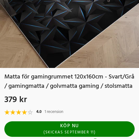
Matta för gamingrummet 120x160cm - Svart/Grå
/ gamingmatta / golvmatta gaming / stolsmatta
379 kr
Pris
:
379 kr
4.0
1 recension
KÖP NU
(
SKICKAS
SEPTEMBER 11
)