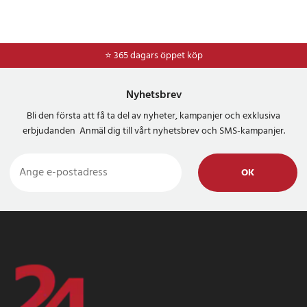
⭐ 365 dagars öppet köp
⭐
Frakt 49kr *
Nyhetsbrev
Bli den första att få ta del av nyheter, kampanjer och exklusiva
erbjudanden Anmäl dig till vårt nyhetsbrev och SMS-kampanjer.
OK