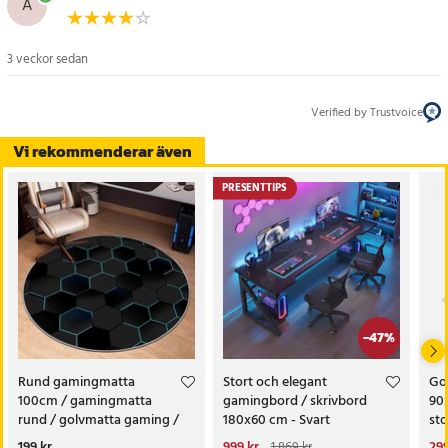
A
Specifikation
- Material: Polyester
3 veckor sedan
- Mått: 120 x 160 cm
- Färg: Svart/Grå
Verified by Trustvoice
- Användning: Gaming, kontor
Vi rekommenderar även
- Funktion: Golvskydd och komfort
Artikelnummer
:
129429
PRESENTTIPS
-
47
%
Rund gamingmatta
Stort och elegant
Go
100cm / gamingmatta
gamingbord / skrivbord
90
rund / golvmatta gaming /
180x60 cm - Svart
st
stolsmatta
för
Pris
199 kr
:
199 kr
Nuvarande pris
999 kr
:
Nu
299
1 869 kr