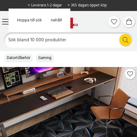
⭐ Leverans 1-2 dagar
⭐ 365 dagars öppet köp
Hoppa till huvudinnehåll
Hoppa till sök
Datortillbehör
Gaming