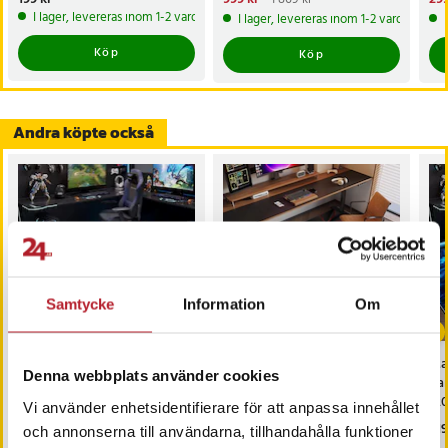
för
999 kr
Tidigare pris
:
1 869 kr
299
I lager, levereras inom 1-2 vardagar
I lager, levereras inom 1-2 vardagar
Köp
Köp
Andra köpte också
Samtycke
Information
Om
Matta för
Matta för
Mat
Denna webbplats använder cookies
gamingrummet
gamingrummet
ga
120x160cm - Handkontroll -
120x160cm - Svart/Röd /
12
Vi använder enhetsidentifierare för att anpassa innehållet
Röd / gamingmatta /
gamingmatta / golvmatta
Blå
Pris
319 kr
:
319 kr
Pris
379 kr
:
379 kr
Pri
319
och annonserna till användarna, tillhandahålla funktioner
golvmatta gaming
gaming / stolsmatta
go
Just nu har vi bara 3 kvar av denna produkt
Kommer i lager 2026-09-11