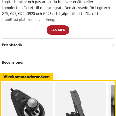
Logitech-rattar och passar när du behöver ersätta eller
komplettera fästet till din racingratt. Den är avsedd för Logitech
G25, G27, G29, G920 och G923 och hjälper till att hålla ratten
stabilt på plats vid användning.
LÄS MER
Klämman är tillverkad i PETG-material, vilket ger en robust
konstruktion med god tålighet mot värme och solljus. Den
kompakta utformningen gör den enkel att hantera vid montering,
Prishistorik
förvaring eller transport.
Reservfäste för Logitech gamingrattar
Recensioner
Monteringsklämman kan användas vid installation av egna delar,
Vi rekommenderar även
distanser och fästlösningar. Kontrollera alltid att modellen och
monteringen passar din racingratt innan köp.
Specifikation
- Produkttyp: Monteringsklämma / rattfäste
- Färg: Svart
- Material: PETG