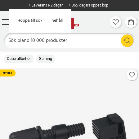
⭐ Leverans 1-2 dagar
⭐ 365 dagars öppet köp
Hoppa till huvudinnehåll
Hoppa till sök
Datortillbehör
Gaming
NYHET