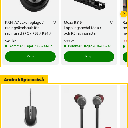
- Passar till: Logitech G25, G27, G29, G920, G923
- Användningsområde: Montering och fäste för racingratt
- Egenskaper: Stabil konstruktion, kompakt format och slitstarkt
PXN-A7 växelreglage /
Moza RS19
Rac
material
racingväxelspak för
kopplingspedal för R3
ped
- Observera: Skruvar och bultar ingår ej
racingratt (PC / PS3 / PS4 /
och R5 racingrattar
me
XBOX ONE / SWITCH)
Lo
Pris
549 kr
:
549 kr
Pris
599 kr
:
599 kr
Nu
999
Artikelnummer
:
131009
999
Kommer i lager 2026-08-07
Kommer i lager 2026-08-07
Köp
Köp
Andra köpte också