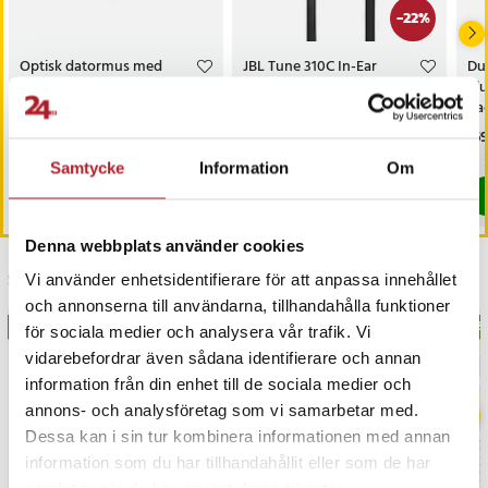
-
22
%
Optisk datormus med
JBL Tune 310C In-Ear
Du
USB-kontakt och
Headset med USB-C -
Bl
justerbar DPI – Svart
Svart
nac
Pris
79 kr
:
79 kr
Nuvarande pris
179 kr
:
Pri
169
229 kr
179 kr
Tidigare pris
:
229 kr
Sista exemplaret
I lager, levereras inom 1-2 vardagar
Samtycke
Information
Om
Köp
Köp
Denna webbplats använder cookies
Senast besökta
Vi använder enhetsidentifierare för att anpassa innehållet
och annonserna till användarna, tillhandahålla funktioner
BÄSTSÄLJARE
BÄS
för sociala medier och analysera vår trafik. Vi
vidarebefordrar även sådana identifierare och annan
information från din enhet till de sociala medier och
annons- och analysföretag som vi samarbetar med.
Dessa kan i sin tur kombinera informationen med annan
information som du har tillhandahållit eller som de har