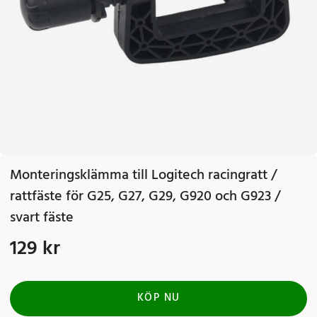
Monteringsklämma till Logitech racingratt /
rattfäste för G25, G27, G29, G920 och G923 /
svart fäste
129 kr
Pris
:
129 kr
KÖP NU