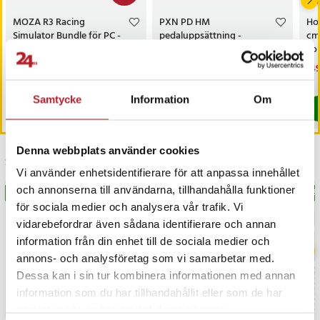
- Max vridmoment: 7 Nm
- Motor: Direct Drive servo
MOZA R3 Racing
PXN PD HM
Hop
- Encoder: 24-bit magnetisk
Simulator Bundle för PC -
pedaluppsättning -
cm 
simracingpaket / ratt- och
broms och gas (Windows
kol
- Algoritm: PXN Sense+
pedalpaket med direct drive
7/8/10/11) / simracing-
cam
- PC-läge: D-Input
Nuvarande pris
3 299 kr
:
Pris
899 kr
:
899 kr
Nu
149
3 599 kr
pedaler
3 299 kr
Tidigare pris
:
3 599 kr
149
Just nu har vi bara 2 kvar av denna pr
I lager, levereras inom 1-2 vardagar
Artikelnummer
:
128622
Samtycke
Information
Om
Köp
Köp
Denna webbplats använder cookies
Senast besökta
Vi använder enhetsidentifierare för att anpassa innehållet
och annonserna till användarna, tillhandahålla funktioner
BÄSTSÄLJARE
BÄS
för sociala medier och analysera vår trafik. Vi
vidarebefordrar även sådana identifierare och annan
information från din enhet till de sociala medier och
annons- och analysföretag som vi samarbetar med.
Dessa kan i sin tur kombinera informationen med annan
information som du har tillhandahållit eller som de har
samlat in när du har använt deras tjänster.