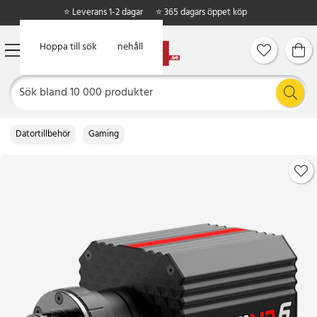
⭐ Leverans 1-2 dagar
⭐ 365 dagars öppet köp
Hoppa till huvudinnehåll
Hoppa till sök
Datortillbehör
Gaming