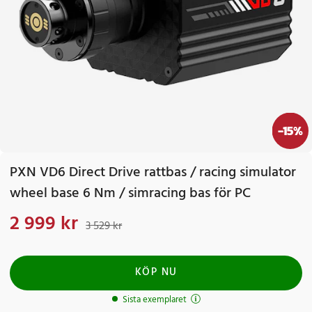
-
15
%
PXN VD6 Direct Drive rattbas / racing simulator
wheel base 6 Nm / simracing bas för PC
2 999 kr
Nuvarande pris
:
2 999 kr
Tidigare pris
:
3 529 kr
3 529 kr
KÖP NU
Sista exemplaret