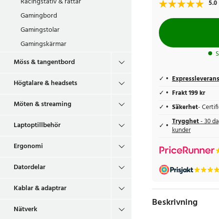
Racingstativ & rattar
5.0
Gamingbord
Gamingstolar
Gamingskärmar
S
Möss & tangentbord
Expressleveran
Högtalare & headsets
Frakt 199 kr
Möten & streaming
Säkerhet
- Certi
Trygghet
- 30 da
Laptoptillbehör
kunder
Ergonomi
Datordelar
Kablar & adaptrar
Beskrivning
Nätverk