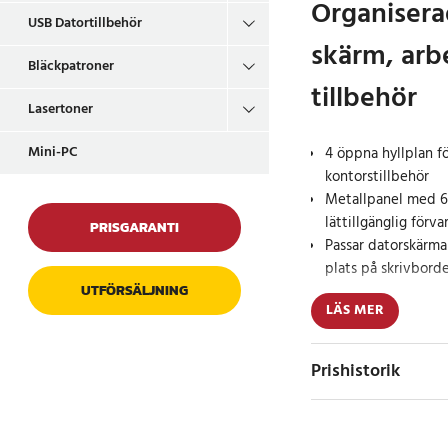
Organisera
USB Datortillbehör
skärm, arb
Bläckpatroner
tillbehör
Lasertoner
Mini-PC
4 öppna hyllplan f
kontorstillbehör
Metallpanel med 6 
lättillgänglig förva
PRISGARANTI
Passar datorskärmar
plats på skrivbord
UTFÖRSÄLJNING
LÄS MER
Denna skrivbordshyll
lösning som skapar or
Hyllan utnyttjar höjd
Prishistorik
gott om plats för böc
och annat. Det öppn
till 32 tum, vilket gö