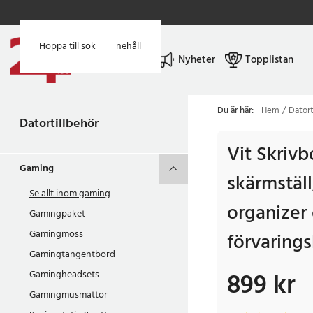
Hoppa till huvudinnehåll
Hoppa till sök
Meny
Nyheter
Topplistan
Du är här:
Hem
Datort
Datortillbehör
Vit Skrivb
Gaming
skärmstäl
Se allt inom
gaming
organizer
Gamingpaket
Gamingmöss
förvaring
Gamingtangentbord
899 kr
Gamingheadsets
Pris
:
899 kr
Gamingmusmattor