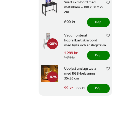
Svart skrivbord med
metallram – 100 x 50 x 75
cm
Pris
699 kr
:
699 kr
Köp
Väggmonterat
hopfällbart skrivbord
-
20
%
med hylla och anslagstavla
Nuvarande pris
1 299 kr
:
Köp
1 299 kr
Tidigare pris
:
1 619 kr
1 619 kr
Upplyst anslagstavla
med RGB-belysning
-
57
%
35x26 cm
Nuvarande pris
99 kr
:
229 kr
Köp
99 kr
Tidigare pris
:
229 kr