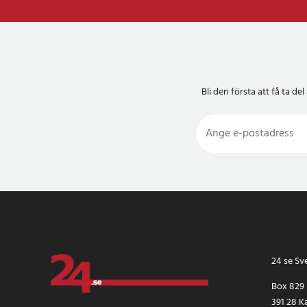
Bli den första att få ta 
24 se Sv
Box 829
391 28 K