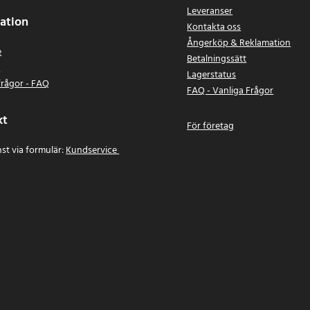
Leveranser
ation
Kontakta oss
Ångerköp & Reklamation
e
Betalningssätt
n
Lagerstatus
frågor - FAQ
FAQ - Vanliga Frågor
kt
För företag
st via formulär:
Kundservice