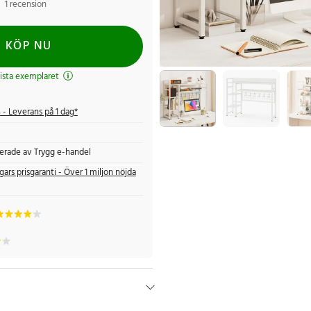
1 recension
KÖP NU
ista exemplaret
s
- Leverans på 1 dag*
fierade av Trygg e-handel
gars prisgaranti - Över 1 miljon nöjda