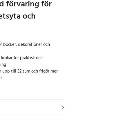
d förvaring för
etsyta och
ör böcker, dekorationer och
krokar för praktisk och
ring
 upp till 32 tum och frigör mer
et
a i 4 nivåer är en platsbesparande
dning runt dator och arbetsyta.
en ovanför skrivbordet och ger
ker, kontorsmaterial, dekorationer
a facket rymmer datorskärmar upp
r hyllan lämplig för arbete, studier