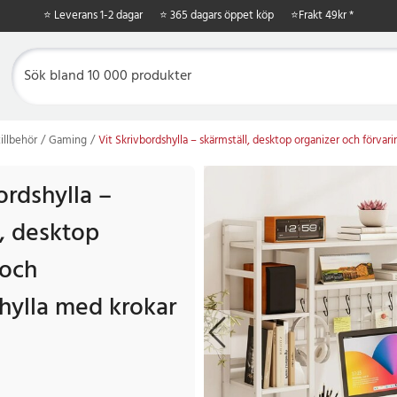
⭐ Leverans 1-2 dagar
⭐ 365 dagars öppet köp
⭐
Frakt 49kr *
illbehör
Gaming
Vit Skrivbordshylla – skärmställ, desktop organizer och förvar
ordshylla –
l, desktop
 och
shylla med krokar