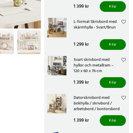
hyllor / vitt kontorsbord 122
Pris
1 399 kr
:
1 399 kr
cm
Köp
L-format Skrivbord med
skärmhylla - Svart/Brun
Pris
1 299 kr
:
1 299 kr
Köp
Svart skrivbord med
hyllor och metallram –
120 x 60 x 76 cm
Pris
1 399 kr
:
1 399 kr
Köp
Datorskrivbord med
bokhylla / skrivbord /
arbetsbord / kontorsbord
med hylla
Pris
1 399 kr
:
1 399 kr
Köp