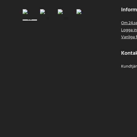
Inform
Om 24.s
Logga i
Vanliga 
Konta
Kundtjän