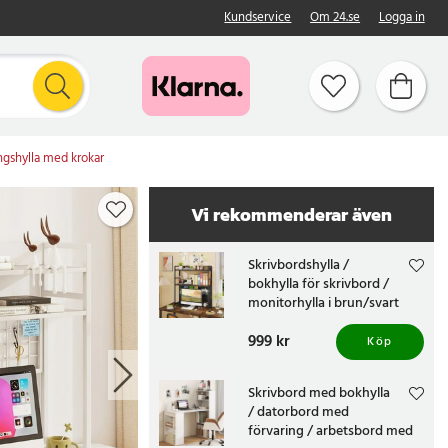
Kundservice
Om 24.se
Logga in
ingshylla med krokar
Vi rekommenderar även
Skrivbordshylla /
bokhylla för skrivbord /
monitorhylla i brun/svart
Pris
999 kr
:
999 kr
Köp
Skrivbord med bokhylla
/ datorbord med
förvaring / arbetsbord med