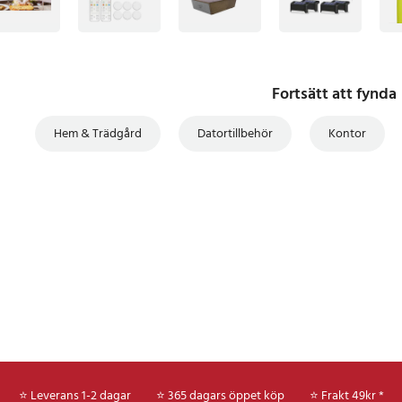
Fortsätt att fynda
Hem & Trädgård
Datortillbehör
Kontor
⭐ Leverans 1-2 dagar
⭐ 365 dagars öppet köp
⭐
Frakt 49kr *