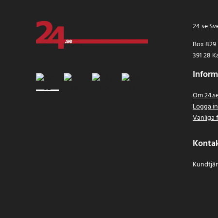
24 se Sv
Box 829
391 28 K
Inform
Om 24.s
Logga i
Vanliga 
Konta
Kundtjän