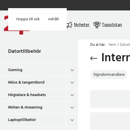
Hoppa till huvudinnehåll
Hoppa till sök
Meny
Nyheter
Topplistan
Du är här:
Hem
Datort
Datortillbehör
Inter
Gaming
Signalomvandlare
Möss & tangentbord
Högtalare & headsets
Möten & streaming
Laptoptillbehör