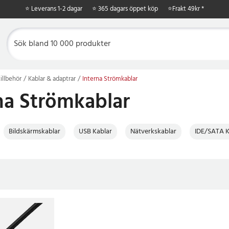
⭐ Leverans 1-2 dagar
⭐ 365 dagars öppet köp
⭐
Frakt 49kr *
illbehör
Kablar & adaptrar
Interna Strömkablar
na Strömkablar
Bildskärmskablar
USB Kablar
Nätverkskablar
IDE/SATA K