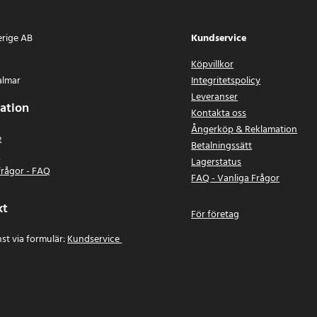
erige AB
Kundservice
Köpvillkor
almar
Integritetspolicy
Leveranser
ation
Kontakta oss
Ångerköp & Reklamation
e
Betalningssätt
n
Lagerstatus
frågor - FAQ
FAQ - Vanliga Frågor
kt
För företag
st via formulär:
Kundservice