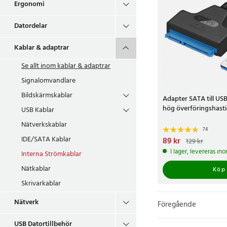
Ergonomi
Datordelar
Kablar & adaptrar
Se allt inom
kablar & adaptrar
Signalomvandlare
Bildskärmskablar
Adapter SATA till US
hög överföringshast
USB Kablar
Nätverkskablar
74
IDE/SATA Kablar
Nuvarande pris
89 kr
:
89 k
129 kr
129 kr
I lager, levereras in
Interna Strömkablar
Nätkablar
Köp
Skrivarkablar
Nätverk
Föregående
USB Datortillbehör