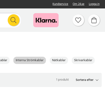
Kundservice
Om 24.se
Logga in
ablar
Interna Strömkablar
Nätkablar
Skrivarkablar
Sortera efter
1 produkt