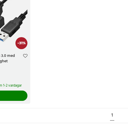
-
31
%
B 3.0 med
ighet
r
Tidigare pris
:
om 1-2 vardagar
1