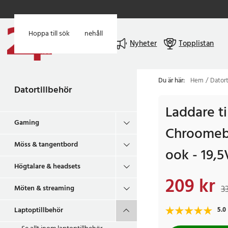
Hoppa till huvudinnehåll
Hoppa till sök
Meny
Nyheter
Topplistan
Du är här:
Hem
Datort
Datortillbehör
Laddare ti
Gaming
Chroomeb
Möss & tangentbord
ook - 19,
Högtalare & headsets
209 kr
Nuvarande pris
:
209
3
Möten & streaming
Laptoptillbehör
5.0