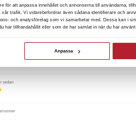
n passar till följande
10 månader sedan
e för att anpassa innehållet och annonserna till användarna, tillh
vår trafik. Vi vidarebefordrar även sådana identifierare och anna
nnons- och analysföretag som vi samarbetar med. Dessa kan i sin
et än förväntat. Samma sladd som skulle följa med vid köp av en dator, som 
har tillhandahållit eller som de har samlat in när du har använt 
till en större HP-dator. Jag är helt nöjd. Jag kommer att använda den på res
 danska
•
Visa original
Anpassa
sedan
år sedan
censioner