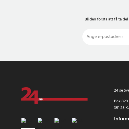
HP Stream 13
HP Stream 14
HP Stream x360
Bli den första att få ta 
HP ZBook 15U
HP Envy x360
HP Pavilion 13
HP Envy 14
HP Envy 14T
HP Envy 15
HP Envy 15T
HP Envy 17
HP Envy 17T
HP Envy M7
HP Pavilion 14
24 se Sv
HP Pavilion 14T
HP Pavilion 17T
Box 829
HP 15Z
391 28 K
HP 240 G3
Inform
HP 245 G3
HP EliteBook 820