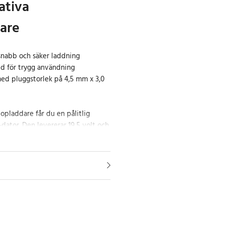
tativa
are
snabb och säker laddning
d för trygg användning
ed pluggstorlek på 4,5 mm x 3,0
opladdare får du en pålitlig
-dator. Den levererar 19,5 volt och
otsvarar en effekt på 65 watt –
adda snabbt och hålla din enhet
rladdningsskyddet ser till att din
äkert sätt, vilket ökar både
riet och tryggheten vid
e den exakta pluggstorleken på
r laddaren perfekt till en lång
n Chromebook till Envy och