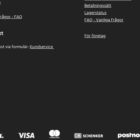
e
Betalningssätt
n
Lagerstatus
frågor - FAQ
FAQ - Vanliga Frågor
kt
För företag
st via formulär:
Kundservice