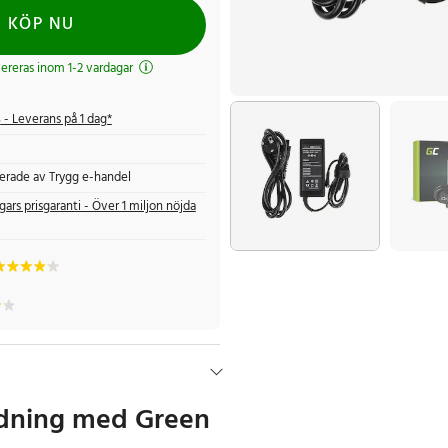
KÖP NU
evereras inom 1-2 vardagar
s
- Leverans på 1 dag*
fierade av Trygg e-handel
gars prisgaranti - Över 1 miljon nöjda
addning med Green