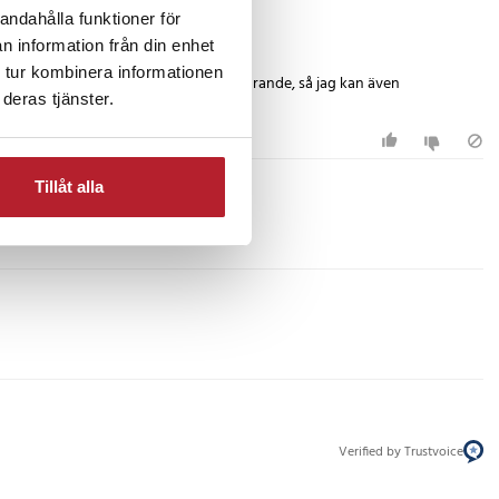
andahålla funktioner för
n information från din enhet
 tur kombinera informationen
har mer kraftfull kapacitet än min nuvarande, så jag kan även
deras tjänster.
or och är nöjd med det extra.
Tillåt alla
Verified by Trustvoice