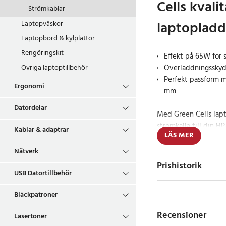
Cells kvali
Strömkablar
laptopladd
Laptopväskor
Laptopbord & kylplattor
Rengöringskit
Effekt på 65W för 
Överladdningsskyd
Övriga laptoptillbehör
Perfekt passform m
Ergonomi
mm
Datordelar
Med Green Cells lapt
strömkälla till din HP
Kablar & adaptrar
LÄS MER
3,33 ampere, vilket m
tillräckligt för att l
Nätverk
igång hela dagen. Öve
Prishistorik
dator laddas på ett s
USB Datortillbehör
livslängden på batte
Bläckpatroner
användning. Tack var
4,5 mm x 3,0 mm passa
Recensioner
Lasertoner
rad HP-modeller, frå