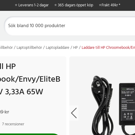
⭐ Leverans 1-2 dagar
⭐ 365 dagars öppet köp
⭐
Frakt 49kr *
illbehör
Laptoptillbehör
Laptopladdare
HP
Laddare till HP Chroomebook/En
ll HP
ook/Envy/EliteB
5V 3,33A 65W
 kr
Tidigare pris
:
339 kr
39 kr
7 recensioner