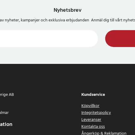
Nyhetsbrev
del av nyheter, kampanjer och exklusiva erbjudanden Anmäl dig till vårt nyh
erige AB
Kundservice
Köpvillkor
almar
Integritetspolicy
Leveranser
ation
Kontakta oss
Ångerköp & Reklamation