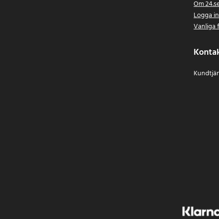
Om 24.s
HP EliteBook 840
Logga i
HP Envy M6
Vanliga 
HP Envy 15Z
HP ENVY 14
Konta
HP 246 G3
HP EliteBook 745
Kundtjän
HP 210 G1
HP 215 G1
HP 240 G4
HP 240 G5
HP 245 G4
HP 245 G5
HP 250 G4
HP 250 G5
HP 255 G5
HP 256 G4
HP 350 G2
HP 355 G2
HP Beats SE