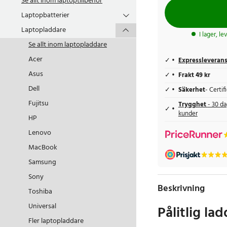
Se allt inom
laptoptillbehör
Laptopbatterier
Laptopladdare
I lager, l
Se allt inom
laptopladdare
Acer
Expressleveran
Asus
Frakt 49 kr
Dell
Säkerhet
- Certi
Fujitsu
Trygghet
- 30 da
kunder
HP
Lenovo
MacBook
Samsung
Sony
Beskrivning
Toshiba
Universal
Pålitlig l
Fler laptopladdare