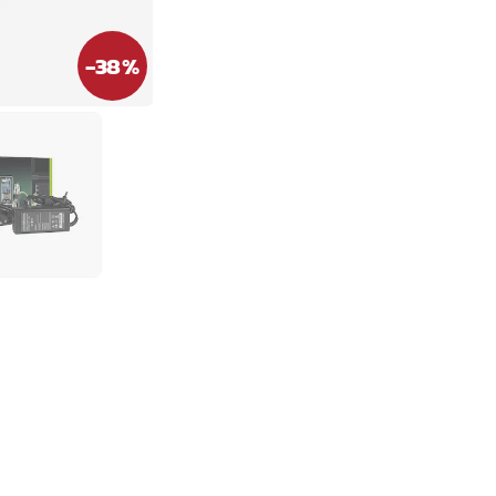
-
38
%