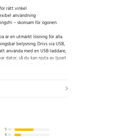
för rätt vinkel
lexibel användning
lningsfri – skonsam för ögonen
 är en utmärkt lösning för alla
ngsbar belysning. Drivs via USB,
 att använda med en USB-laddare,
r dator, så du kan njuta av ljuset
mmerfria och strålningsfria design
gonen, vilket är idealiskt för
.
och mångsidig design
med en smart klämma för bord,
ör att skydda mot friktion och
exibel och enkel att böja för att
ehöver det.
5
☆
4
☆