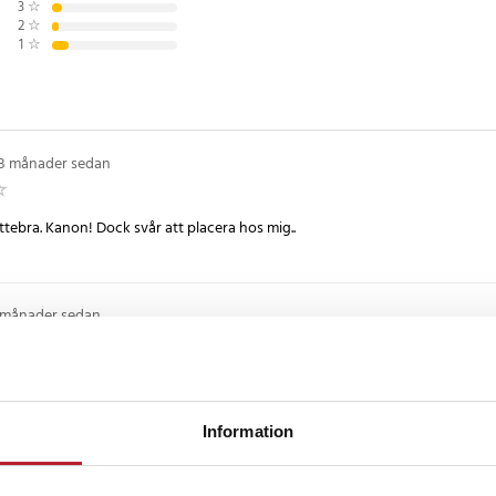
3
☆
2
☆
1
☆
D
USB
 m
3 månader sedan
tebra. Kanon! Dock svår att placera hos mig..
 månader sedan
T JOBB. DEN TAR LITE PLATS OCH DIMMER-FUNTIONEN ÄR MYCKET UPPSKA
Information
r sedan