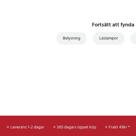
Fortsätt att fynda
Belysning
Läslampor
⭐ Leverans 1-2 dagar
⭐ 365 dagars öppet köp
⭐
Frakt 49kr *