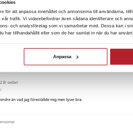
cookies
 pyttelite ljus på en liten yta så köp denna.
e för att anpassa innehållet och annonserna till användarna, tillh
dig en rejäl skrivbordslampa som ska användas för att lysa upp större delen 
vår trafik. Vi vidarebefordrar även sådana identifierare och anna
nnons- och analysföretag som vi samarbetar med. Dessa kan i sin
har tillhandahållit eller som de har samlat in när du har använt 
sedan
Anpassa
te lätt på foten=(ostadig utan ballast)
2 år sedan
mindre än vad jag föreställde mig men lyser bra.
censioner