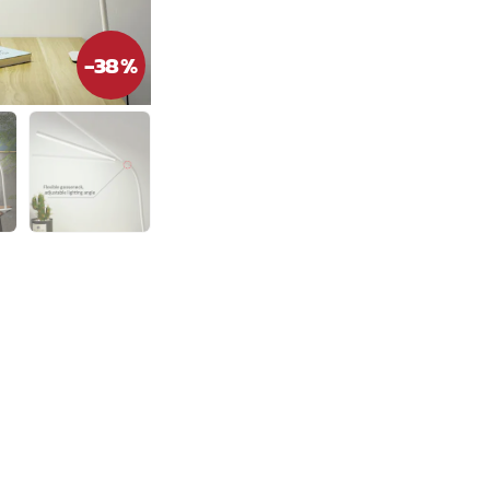
-
38
%