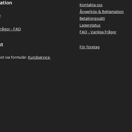
ation
Kontakta oss
Ångerköp & Reklamation
e
Betalningssätt
n
Lagerstatus
frågor - FAQ
FAQ - Vanliga Frågor
kt
För företag
st via formulär:
Kundservice