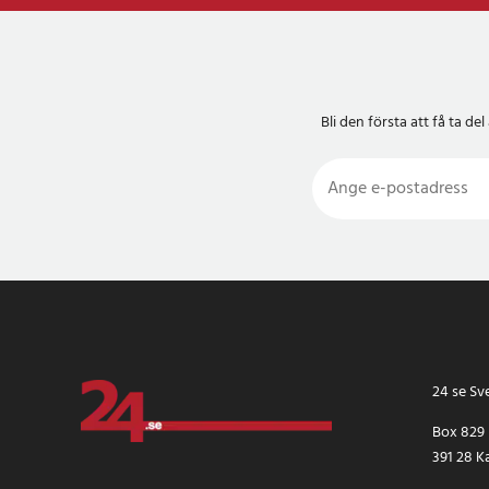
Bli den första att få ta 
24 se Sv
Box 829
391 28 K