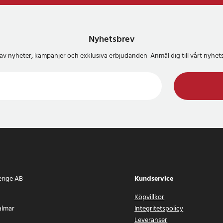
Nyhetsbrev
del av nyheter, kampanjer och exklusiva erbjudanden Anmäl dig till vårt nyh
erige AB
Kundservice
Köpvillkor
almar
Integritetspolicy
Leveranser