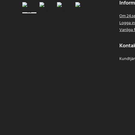
Inform
Om 24.s
Logga i
Vanliga 
Konta
Kundtjän