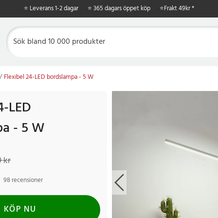
⭐ Leverans 1-2 dagar
⭐ 365 dagars öppet köp
⭐
Frakt 49kr *
Flexibel 24-LED bordslampa - 5 W
24-LED
a - 5 W
kr
Tidigare pris
:
319 kr
9 kr
98 recensioner
KÖP NU