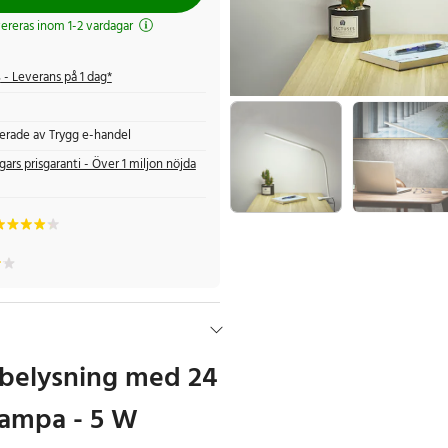
evereras inom 1-2 vardagar
s
- Leverans på 1 dag*
fierade av Trygg e-handel
gars prisgaranti - Över 1 miljon nöjda
 belysning med 24
lampa - 5 W