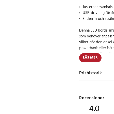
Justerbar svanhals 
USB-drivning för f
Flickerfri och strå
Denna LED bordslampa
som behöver anpassni
vilket gör den enkel
powerbank eller bärba
var du än är. Dess fli
LÄS MER
gör den skonsam för ö
långvarig användning
Prishistorik
Användarvänlig 
Lampan är utrustad 
med ett gummilager f
Recensioner
skador. Den är även fl
4.0
rikta ljuset där du b