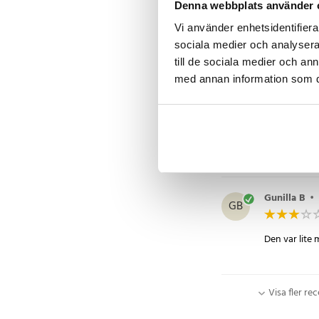
Denna webbplats använder 
Om du behöver
Vi använder enhetsidentifierar
Förväntar du 
sociala medier och analysera 
till de sociala medier och a
med annan information som du 
Karl
•
2 år 
K
Bra kanske li
Gunilla B
•
GB
Den var lite 
Visa fler re