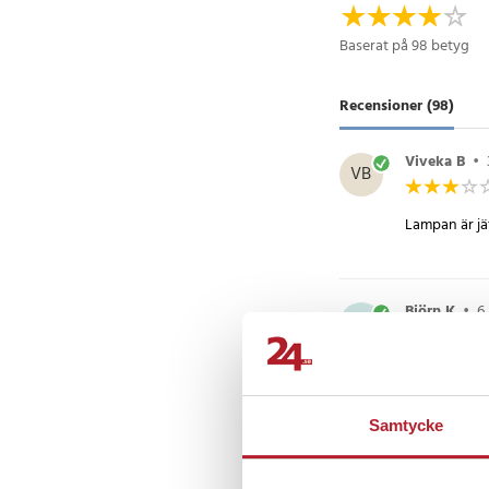
Specifikation
Baserat på 98 betyg
- Typ av ljuskälla: LE
- Strömförsörjning: 
- Nätsladdslängd: 1,5
Recensioner (98)
Artikelnummer
:
73929
Viveka B
•
VB
Lampan är jät
Björn K
•
6
BK
DEN GÖR SIT
Samtycke
Baran
•
2 å
B