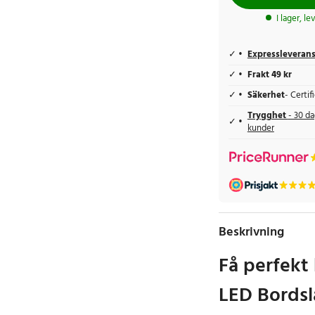
I lager, l
Expressleveran
Frakt 49 kr
Säkerhet
- Certi
Trygghet
- 30 da
kunder
Beskrivning
Få perfekt
LED Bords