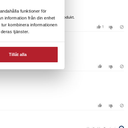
andahålla funktioner för
av ditt skrivbord är detta inte rätt produkt.
n information från din enhet
 tur kombinera informationen
1
deras tjänster.
Tillåt alla