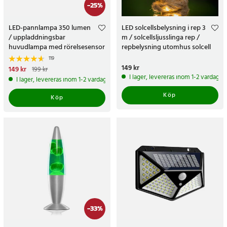
-
25
%
LED-pannlampa 350 lumen
LED solcellsbelysning i rep 3
/ uppladdningsbar
m / solcellsljusslinga rep /
huvudlampa med rörelsesensor
repbelysning utomhus solcell
/ 230° bred ljusvinkel / USB-C /
119
IPX4
Pris
149 kr
:
149 kr
Nuvarande pris
149 kr
:
149 kr
Tidigare
199 kr
pris
:
199 kr
I lager, levereras inom 1-2 vardagar
I lager, levereras inom 1-2 vardagar
Köp
Köp
-
33
%