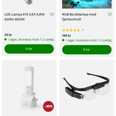
LED-Lampa E14 G45 4,8W
RGB Bordslampa med
630lm 6000K
fjärrkontroll
7
Pris
39 kr
:
39 kr
Pris
199 kr
:
199 kr
I lager, levereras inom 1-2 vardagar
I lager, levereras inom 1-2 vardagar
Köp
Köp
-
35
%