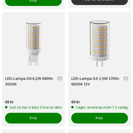
Köp
LED-Lampa G9 6,2W 690lm
LED-Lampa G4 3,5W 370lm
3000K
6000K 12V
Pris
69 kr
:
69 kr
Pris
69 kr
:
69 kr
Just nu har vi bara 3 kvar av denna produkt
I lager, levereras inom 1-2 vardagar
Köp
Köp