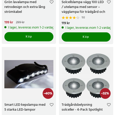
Grön lavalampa med
Solcellslampa vägg 100 LED
retrodesign och extra lång
/ utelampa med sensor –
strömkabel
vägglampa för trädgård och
entré
132
Nuvarande pris
199 kr
:
199 kr
Tidigare
299 kr
Pris
119 kr
:
119 kr
pris
:
299 kr
I lager, levereras inom 1-2 vardagar
I lager, levereras inom 1-2 vardagar
Köp
Köp
-
40
%
-
32
%
Smart LED kepslampa med
Trädgårdsbelysning
5 starka LED-lampor
solceller - 4-Pack Spotlight