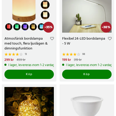
-
35
%
-
38
%
Atmosfärisk bordslampa
Flexibel 24-LED bordslampa
med touch, flera ljuslägen &
- 5 W
dimningsfunktion
13
98
Nuvarande pris
299 kr
:
299 kr
Tidigare
Nuvarande pris
199 kr
:
199 kr
Tidigare
459 kr
319 kr
pris
:
459 kr
pris
:
319 kr
I lager, levereras inom 1-2 vardagar
I lager, levereras inom 1-2 vardagar
Köp
Köp