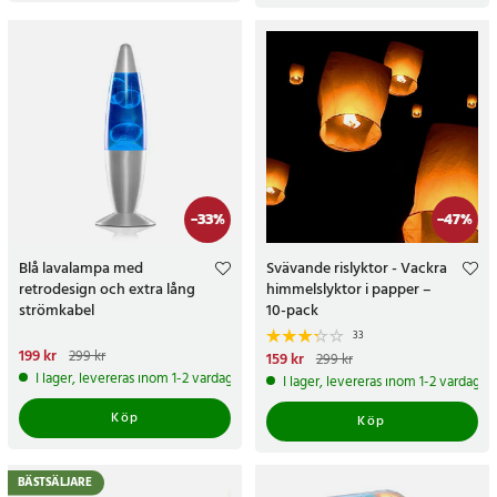
-
33
%
-
47
%
Blå lavalampa med
Svävande rislyktor - Vackra
retrodesign och extra lång
himmelslyktor i papper –
strömkabel
10-pack
33
Nuvarande pris
199 kr
:
199 kr
Tidigare
299 kr
Nuvarande pris
159 kr
:
159 kr
Tidigare
299 kr
pris
:
299 kr
pris
:
299 kr
I lager, levereras inom 1-2 vardagar
I lager, levereras inom 1-2 vardagar
Köp
Köp
BÄSTSÄLJARE