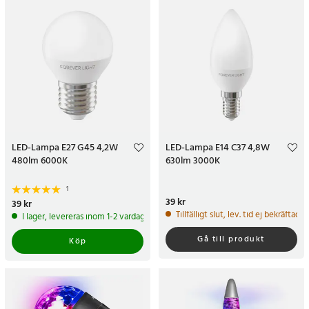
LED-Lampa E27 G45 4,2W
LED-Lampa E14 C37 4,8W
480lm 6000K
630lm 3000K
1
Pris
39 kr
:
39 kr
Pris
39 kr
:
39 kr
Tillfälligt slut, lev. tid ej bekräftad.
I lager, levereras inom 1-2 vardagar
Gå till produkt
Köp