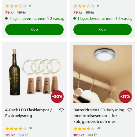
hem
9
9
Nuvarande pris
79 kr
:
79 kr
Tidigare
Nuvarande pris
79 kr
:
79 kr
Tidigare
119 kr
119 kr
pris
:
119 kr
pris
:
119 kr
I lager, levereras inom 1-2 vardagar
I lager, levereras inom 1-2 vardagar
Köp
Köp
-
30
%
-
27
%
4-Pack LED Flasklampor /
Batteridriven LED-belysning
Flaskbelysning
med rörelsesensor – för
kök, garderob och mer
94
47
Nuvarande pris
119 kr
:
119 kr
Tidigare
Nuvarande pris
109 kr
:
109 kr
Tidigare
169 kr
149 kr