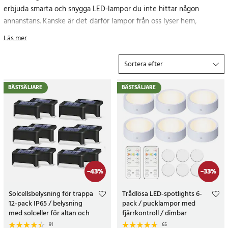
erbjuda smarta och snygga LED-lampor du inte hittar någon
annanstans. Kanske är det därför lampor från oss lyser hem,
trädgårdar och balkonger över hela landet.
Läs mer
När du handlar på 24.se får du alltid prisgaranti, 365 dagars öppet
Sortera efter
köp och leverans inom 2-3 dagar (eller 24 h med expressfrakt)!
Beställ din ljuskälla idag!
BÄSTSÄLJARE
BÄSTSÄLJARE
LED-lampor
Att köpa en LED-lampa är både bra för plånboken och för miljön
eftersom att det är mer energieffektivt. Här hittar du ett stort
-
43
%
-
33
%
utbud av olika typer av LED ljus och LED-slingor för både inomhus-
Solcellsbelysning för trappa
Trådlösa LED-spotlights 6-
och utomhusbruk.
12-pack IP65 / belysning
pack / pucklampor med
med solceller för altan och
fjärrkontroll / dimbar
Vilken LED-lampa behöver jag?
staket / trappbelysning
skåpbelysning
91
65