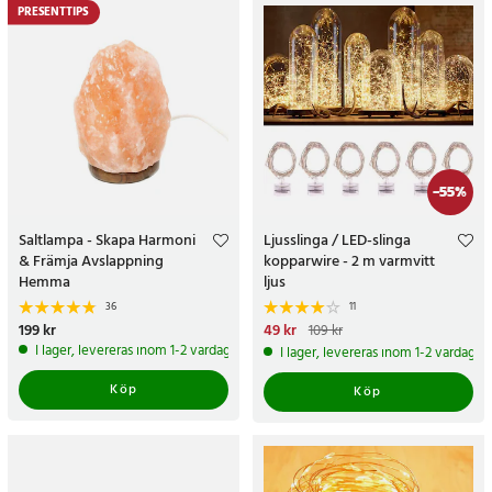
PRESENTTIPS
-
55
%
Saltlampa - Skapa Harmoni
Ljusslinga / LED-slinga
& Främja Avslappning
kopparwire - 2 m varmvitt
Hemma
ljus
36
11
Pris
199 kr
:
199 kr
Nuvarande pris
49 kr
:
49 kr
Tidigare
109 kr
pris
:
109 kr
I lager, levereras inom 1-2 vardagar
I lager, levereras inom 1-2 vardagar
Köp
Köp