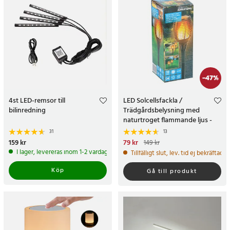
-
47
%
4st LED-remsor till
LED Solcellsfackla /
bilinredning
Trädgårdsbelysning med
naturtroget flammande ljus -
perfekt för trädgård och
31
13
uteplats
Pris
159 kr
:
159 kr
Nuvarande pris
79 kr
:
79 kr
Tidigare
149 kr
pris
:
149 kr
I lager, levereras inom 1-2 vardagar
Tillfälligt slut, lev. tid ej bekräftad.
Köp
Gå till produkt