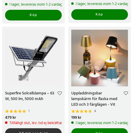
pris
:
99 kr
I lager, levereras inom 1-2 vardagar
I lager, levereras inom 1-2 vardagar
Köp
Köp
Superfire Solcellslampa – 63
Uppladdningsbar
W, 500 lm, 5000 mAh
lampskärm för flaska med
LED och 3 färglägen - Vit
1
6
Pris
479 kr
:
479 kr
Pris
199 kr
:
199 kr
Tillfälligt slut, lev. tid ej bekräftad.
I lager, levereras inom 1-2 vardagar