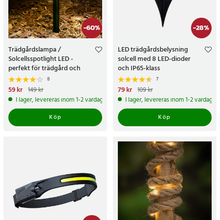
-
60
%
-
28
%
Trädgårdslampa /
LED trädgårdsbelysning
Solcellsspotlight LED -
solcell med 8 LED-dioder
perfekt för trädgård och
och IP65-klass
uteplats
8
7
Nuvarande pris
59 kr
:
59 kr
Tidigare
Nuvarande pris
79 kr
:
79 kr
Tidigare
149 kr
109 kr
pris
:
149 kr
pris
:
109 kr
I lager, levereras inom 1-2 vardagar
I lager, levereras inom 1-2 vardagar
Köp
Köp