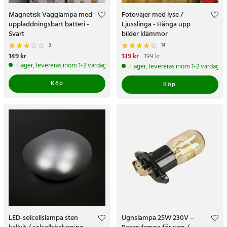
Magnetisk Vägglampa med
Fotovajer med lyse /
uppladdningsbart batteri -
Ljusslinga - Hänga upp
Svart
bilder klämmor
3
14
Pris
149 kr
:
149 kr
Nuvarande pris
139 kr
:
139 kr
Tidigare
199 kr
pris
:
199 kr
I lager, levereras inom 1-2 vardagar
I lager, levereras inom 1-2 vardagar
Köp
Köp
LED-solcellslampa sten
Ugnslampa 25W 230V –