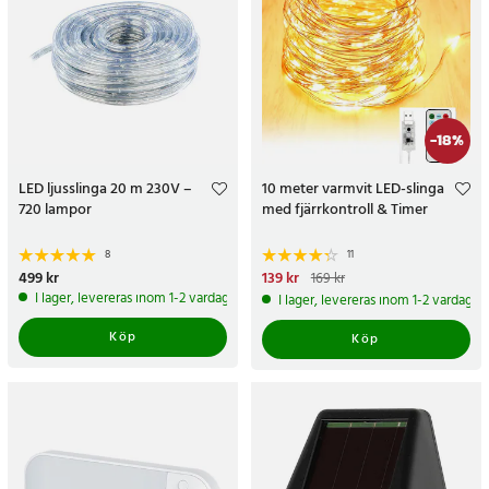
-
18
%
LED ljusslinga 20 m 230V –
10 meter varmvit LED-slinga
720 lampor
med fjärrkontroll & Timer
8
11
Pris
499 kr
:
499 kr
Nuvarande pris
139 kr
:
139 kr
Tidigare
169 kr
pris
:
169 kr
I lager, levereras inom 1-2 vardagar
I lager, levereras inom 1-2 vardagar
Köp
Köp