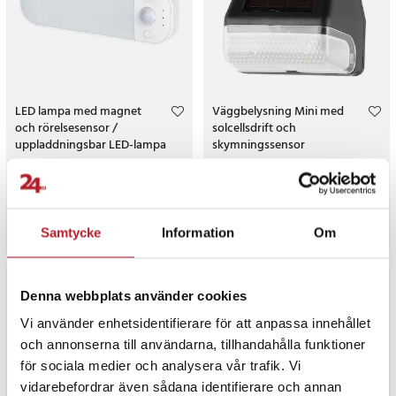
LED lampa med magnet
Väggbelysning Mini med
och rörelsesensor /
solcellsdrift och
uppladdningsbar LED-lampa
skymningssensor
med 3 ljustemperaturer /
1
sensorlampa USB-C
Pris
69 kr
:
69 kr
Pris
119 kr
:
119 kr
I lager, levereras inom 1-2 vardagar
I lager, levereras inom 1-2 vardagar
Köp
Köp
Samtycke
Information
Om
Denna webbplats använder cookies
Vi använder enhetsidentifierare för att anpassa innehållet
och annonserna till användarna, tillhandahålla funktioner
för sociala medier och analysera vår trafik. Vi
vidarebefordrar även sådana identifierare och annan