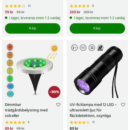
23
8
Nuvarande pris
59 kr
:
59 kr
Tidigare
Nuvarande pris
209 kr
:
209 kr
Tidigare
99 kr
309 kr
pris
:
99 kr
pris
:
309 kr
I lager, levereras inom 1-2 vardagar
I lager, levereras inom 1-2 vardagar
Köp
Köp
-
30
%
Dimmbar
UV-ficklampa med 12 LED –
trädgårdsbelysning med
ultraviolett ljus för
solceller
fläckdetektion, osynliga
meddelanden och spårsäkring
6
13
Nuvarande pris
69 kr
:
69 kr
Tidigare
Pris
89 kr
:
89 kr
99 kr