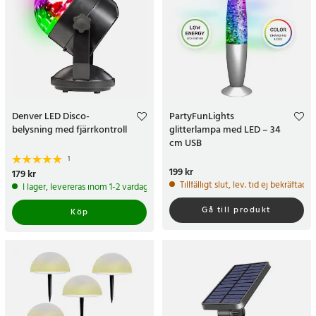
Denver LED Disco-
PartyFunLights
belysning med fjärrkontroll
glitterlampa med LED – 34
cm USB
1
Pris
199 kr
:
199 kr
Pris
179 kr
:
179 kr
Tillfälligt slut, lev. tid ej bekräftad.
I lager, levereras inom 1-2 vardagar
Gå till produkt
Köp