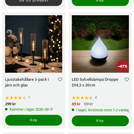
Gå till produkt
Köp
-
47
%
Ljusstakehållare 3-pack i
LED Solcellslampa Droppe
järn och glas
D14,5 x 20cm
1
4
Pris
299 kr
:
299 kr
Nuvarande pris
69 kr
:
69 kr
Tidigare
129 kr
pris
:
129 kr
Kommer i lager 2026-09-11
I lager, levereras inom 1-2 vardagar
Köp
Köp