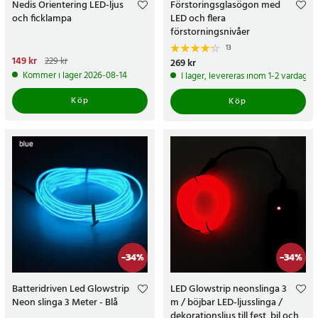
Nedis Orientering LED-ljus
Förstoringsglasögon med
och ficklampa
LED och flera
förstorningsnivåer
13
Nuvarande pris
149 kr
:
149 kr
Tidigare
229 kr
Pris
269 kr
:
269 kr
pris
:
229 kr
Kommer i lager 2026-08-14
I lager, levereras inom 1-2 vardagar
Köp
Köp
-
34
%
-
34
%
Batteridriven Led Glowstrip
LED Glowstrip neonslinga 3
Neon slinga 3 Meter - Blå
m / böjbar LED-ljusslinga /
dekorationsljus till fest, bil och