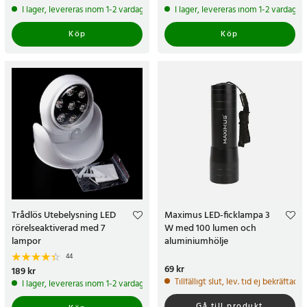
pris
:
169 kr
pris
:
149 kr
I lager, levereras inom 1-2 vardagar
I lager, levereras inom 1-2 vardagar
Köp
Köp
Trådlös Utebelysning LED
Maximus LED-ficklampa 3
rörelseaktiverad med 7
W med 100 lumen och
lampor
aluminiumhölje
44
Pris
69 kr
:
69 kr
Pris
189 kr
:
189 kr
Tillfälligt slut, lev. tid ej bekräftad.
I lager, levereras inom 1-2 vardagar
Gå till produkt