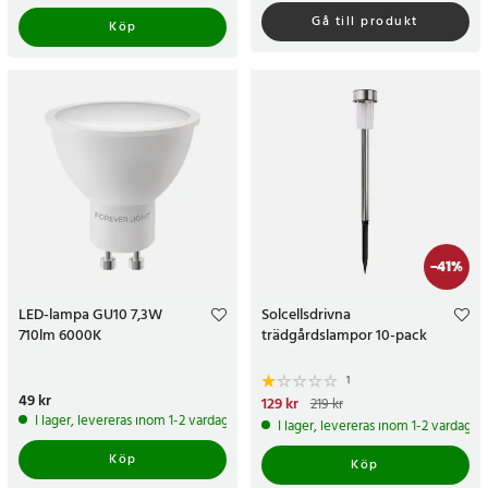
Gå till produkt
Köp
-
41
%
LED-lampa GU10 7,3W
Solcellsdrivna
710lm 6000K
trädgårdslampor 10-pack
1
Pris
49 kr
:
49 kr
Nuvarande pris
129 kr
:
129 kr
Tidigare
219 kr
pris
:
219 kr
I lager, levereras inom 1-2 vardagar
I lager, levereras inom 1-2 vardagar
Köp
Köp