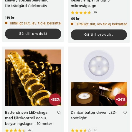
kallvit / solcellsbelysning
Reservlampa för ugn /
för trädgård / dekorativ
mikrovågsugn
utomhuslampa IP65
26
Pris
119 kr
:
119 kr
Pris
49 kr
:
49 kr
Tillfälligt slut, lev. tid ej bekräftad.
Tillfälligt slut, lev.tid ej bekräftad
Gå till produkt
Gå till produkt
-
32
%
-
24
%
Batteridriven LED-slinga
Dimbar batteridriven LED-
med fjärrkontroll och 8
spotlight
belysningslägen - 10 meter
42
37