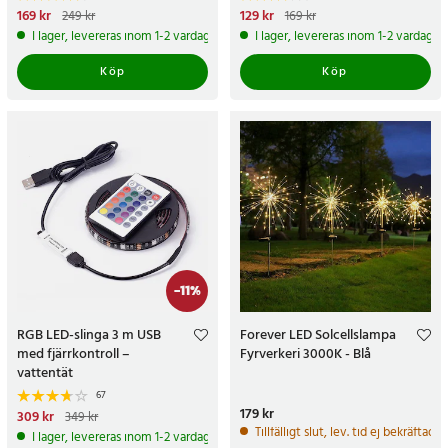
Nuvarande pris
169 kr
:
169 kr
Tidigare
Nuvarande pris
129 kr
:
129 kr
Tidigare
249 kr
169 kr
pris
:
249 kr
pris
:
169 kr
I lager, levereras inom 1-2 vardagar
I lager, levereras inom 1-2 vardagar
Köp
Köp
-
11
%
RGB LED-slinga 3 m USB
Forever LED Solcellslampa
med fjärrkontroll –
Fyrverkeri 3000K - Blå
vattentät
67
Pris
179 kr
:
179 kr
Nuvarande pris
309 kr
:
309 kr
Tidigare
349 kr
pris
:
349 kr
Tillfälligt slut, lev. tid ej bekräftad.
I lager, levereras inom 1-2 vardagar