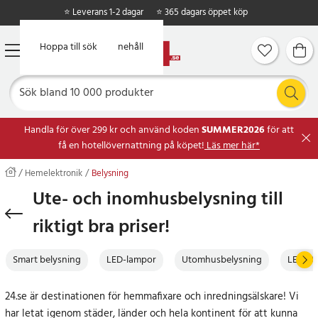
⭐ Leverans 1-2 dagar
⭐ 365 dagars öppet köp
Hoppa till huvudinnehåll
Hoppa till sök
Handla för över 299 kr och använd koden
SUMMER2026
för att
få en hotellövernattning på köpet!
Läs mer här*
Hemelektronik
Belysning
Ute- och inomhusbelysning till
riktigt bra priser!
Smart belysning
LED-lampor
Utomhusbelysning
LED-str
24.se är destinationen för hemmafixare och inredningsälskare! Vi
har letat igenom städer, länder och hela kontinent för att kunna