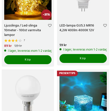
-
31
%
Ljusslinga / Led-slinga
LED-lampa GU5.3 MR16
10meter - 100st varmvita
4,2W 400lm 4000K 12V
lampor
7
Pris
59 kr
:
59 kr
Nuvarande pris
89 kr
:
89 kr
Tidigare
129 kr
pris
:
129 kr
I lager, levereras inom 1-2 vardagar
I lager, levereras inom 1-2 vardagar
Köp
Köp
PRESENTTIPS