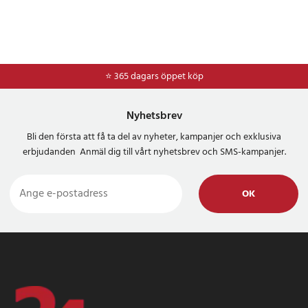
Fuji FinePix JX420
Fuji FinePix JX440
Fuji FinePix JX500
Fuji FinePix JX510
Fuji FinePix JX520
⭐ 365 dagars öppet köp
Fuji FinePix JX540
Fuji FinePix JX550
Fuji FinePix JX560
Nyhetsbrev
Fuji FinePix JX580
Bli den första att få ta del av nyheter, kampanjer och exklusiva
Fuji FinePix JX590
erbjudanden Anmäl dig till vårt nyhetsbrev och SMS-kampanjer.
Fuji FinePix JX700
Fuji FinePix JX710
Fuji FinePix JZ100
OK
Fuji FinePix JZ110
Fuji FinePix JZ145
Fuji FinePix JZ150
Fuji FinePix JZ200
Fuji FinePix JZ250
Fuji FinePix JZ260
Fuji FinePix JZ295