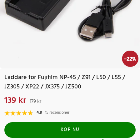
-
22
%
Laddare för Fujifilm NP-45 / Z91 / L50 / L55 /
JZ305 / XP22 / JX375 / JZ500
139 kr
Nuvarande pris
:
139 kr
Tidigare pris
:
179 kr
179 kr
4.8
15 recensioner
KÖP NU