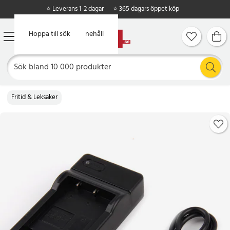
⭐ Leverans 1-2 dagar
⭐ 365 dagars öppet köp
Hoppa till huvudinnehåll
Hoppa till sök
Fritid & Leksaker