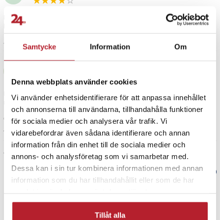
Fuji FinePix J20
Fuji FinePix J210
Produkten är som i beskrivningen men skulle kunnat packas in lite
Fuji FinePix J25
bättre.
Fuji FinePix J250
4 år sedan
Fuji FinePix J26
Samtycke
Information
Om
Fuji FinePix J27
Veijo S
Fuji FinePix J28
VS
Fuji FinePix J29
Denna webbplats använder cookies
Fuji FinePix J30
Det var lite problem med att montera batteriet i laddaren inledningsvis,
Vi använder enhetsidentifierare för att anpassa innehållet
men sedan fungerade det som det skulle.
Fuji FinePix J32
och annonserna till användarna, tillhandahålla funktioner
Fuji FinePix J37
Översatt från finska
•
Visa original
för sociala medier och analysera vår trafik. Vi
Fuji FinePix J38
1 år sedan
vidarebefordrar även sådana identifierare och annan
Fuji FinePix JV100
information från din enhet till de sociala medier och
Fuji FinePix JV105
Visa fler recensioner
annons- och analysföretag som vi samarbetar med.
Fuji FinePix JV110
Dessa kan i sin tur kombinera informationen med annan
Fuji FinePix JV150
Verified by Trustvoice
information som du har tillhandahållit eller som de har
Fuji FinePix JV160
samlat in när du har använt deras tjänster.
Fuji FinePix JV200
PRISGARANTI
Fuji FinePix JV205
Fuji FinePix JV250
Tillåt alla