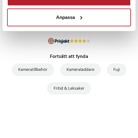
Fuji FinePix JV255
UTFÖRSÄLJNING
Fuji FinePix JX200
Anpassa
Fuji FinePix JX205
Fuji FinePix JX210
Fuji FinePix JX250
Fuji FinePix JX260
Fuji FinePix JX280
Fuji FinePix JX290
Fortsätt att fynda
Fuji FinePix JX295
Fuji FinePix JX300
Kameratillbehör
Kameraladdare
Fuji
Fuji FinePix JX330
Fuji FinePix JX335
Fritid & Leksaker
Fuji FinePix JX350
Fuji FinePix JX355
Fuji FinePix JX370
Fuji FinePix JX375
Fuji FinePix JX390
Fuji FinePix JX400
Fuji FinePix JX405