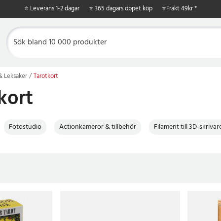
⭐ Leverans 1-2 dagar
⭐ 365 dagars öppet köp
⭐
Frakt 49kr *
 & Leksaker
Tarotkort
kort
Fotostudio
Actionkameror & tillbehör
Filament till 3D-skrivar