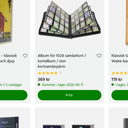
 – klassisk
Album för 1024 samlarkort /
Klassisk t
 och djup
kortalbum / stor
Waite-ba
kortsamlarpärm
1
Pris
369 kr
:
369 kr
Pris
119 kr
:
119 k
om 1-2 vardagar
Kommer i lager 2026-09-11
I lager,
Köp