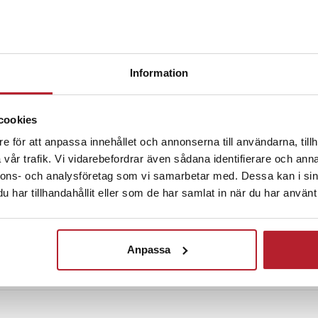
Information
cookies
kort /
Tarotkort med moderna
larpärm
illustrationer
e för att anpassa innehållet och annonserna till användarna, tillh
vår trafik. Vi vidarebefordrar även sådana identifierare och anna
1
nnons- och analysföretag som vi samarbetar med. Dessa kan i sin
Pris
119 kr
:
119 kr
har tillhandahållit eller som de har samlat in när du har använt 
-09-11
I lager, levereras inom 1-2 vardagar
Köp
Anpassa
1