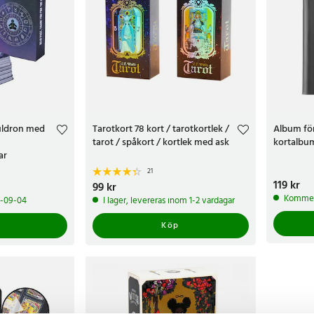
uldron med
Tarotkort 78 kort / tarotkortlek /
Album för
tarot / spåkort / kortlek med ask
kortalbu
ar
21
Pris
119 kr
:
119 k
Pris
99 kr
:
99 kr
Kommer 
6-09-04
I lager, levereras inom 1-2 vardagar
Köp