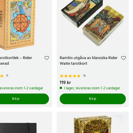
arotkortlek – Rider
Ramlös utgåva av klassiska Rider
serad
Waite tarotkort
11
14
r
Pris
119 kr
:
119 kr
 levereras inom 1-2 vardagar
I lager, levereras inom 1-2 vardagar
Köp
Köp