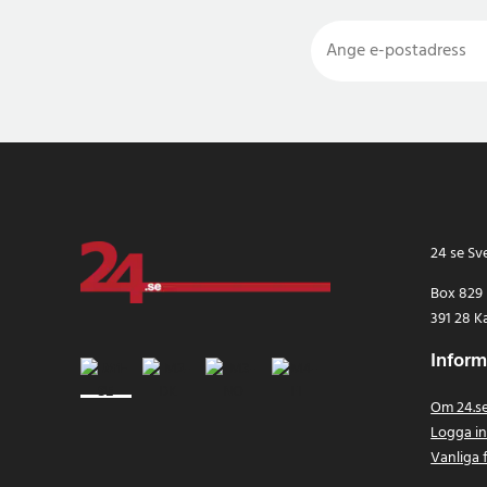
24 se Sv
Box 829
391 28 K
Inform
Om 24.s
Logga i
Vanliga 