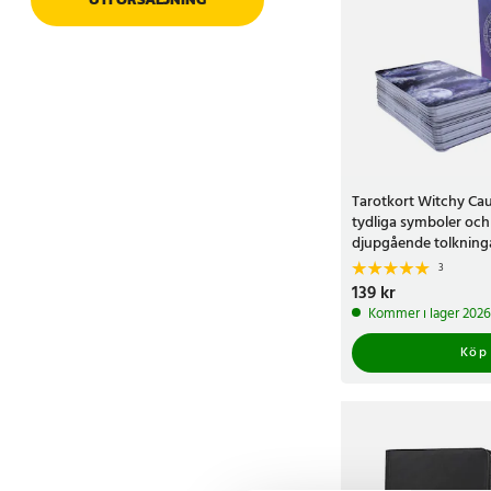
Tarotkort Witchy Ca
tydliga symboler och
djupgående tolkning
3
Pris
139 kr
:
139 kr
Kommer i lager 202
Köp