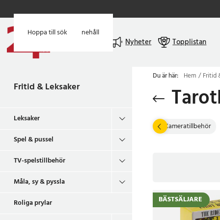
Hoppa till huvudinnehåll
Hoppa till sök
Meny
Nyheter
Topplistan
Du är här:
Hem
Fritid
Fritid & Leksaker
Tarot
Leksaker
 pyssla
Roliga prylar
Drönare & tillbehör
Kameratillbehör
Spel & pussel
TV-spelstillbehör
Måla, sy & pyssla
BÄSTSÄLJARE
Roliga prylar