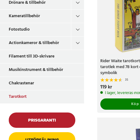
Drönare & tillbehör
Kameratillbehör
Fotostudio
Actionkameror & tillbehör
Filament till 3D-skrivare
Rider Waite tarotkort
tarotlek med 78 kort
Musikinstrument & tillbehör
symbolik
35
Chakrastenar
Pris
119 kr
:
119 kr
I lager, levereras in
Tarotkort
Köp
PRISGARANTI
UTFÖRSÄLJNING