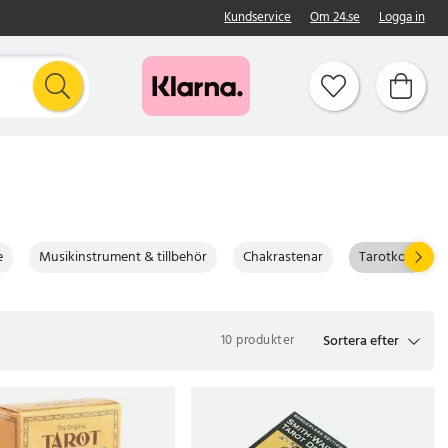
Kundservice
Om 24.se
Logga in
e
Musikinstrument & tillbehör
Chakrastenar
Tarotkort
Sortera efter
10 produkter