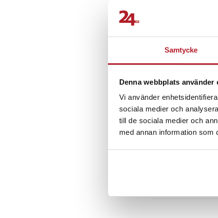
Samtycke
Denna webbplats använder 
Album för 288 samlar
kortalbum / kortsam
Vi använder enhetsidentifierar
sociala medier och analysera 
till de sociala medier och a
Pris
269 kr
:
269 kr
med annan information som du 
Kommer i lager 2026
Köp
Föregående