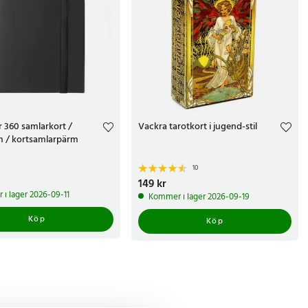
 360 samlarkort /
Vackra tarotkort i jugend-stil
m / kortsamlarpärm
10
r
Pris
149 kr
:
149 kr
i lager 2026-09-11
Kommer i lager 2026-09-19
Köp
Köp