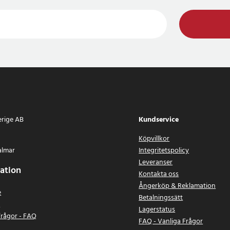
erige AB
Kundservice
Köpvillkor
almar
Integritetspolicy
Leveranser
ation
Kontakta oss
Ångerköp & Reklamation
e
Betalningssätt
n
Lagerstatus
frågor - FAQ
FAQ - Vanliga Frågor