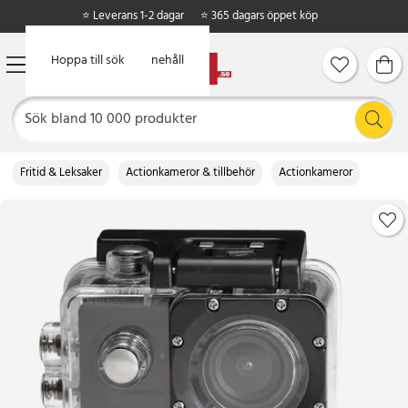
⭐ Leverans 1-2 dagar
⭐ 365 dagars öppet köp
Hoppa till huvudinnehåll
Hoppa till sök
Fritid & Leksaker
Actionkameror & tillbehör
Actionkameror