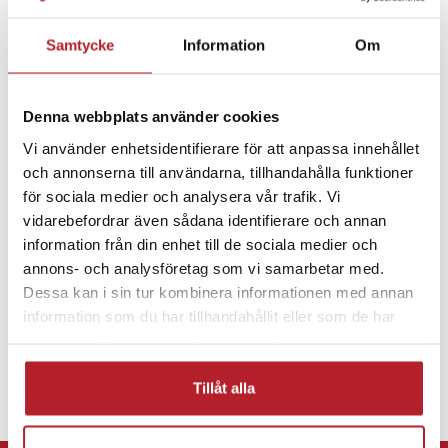
Med det medföljande vattentäta fodralet kan kameran användas
Samtycke
Information
Om
ner till 30 meters djup. Det gör den lämplig för vattenaktiviteter
som snorkling och simning.
Fortsätt att fynda
Denna webbplats använder cookies
Actionkameror
Actionkameror & tillbehör
Stöd för MicroSD-kort upp till 32 GB ger lagringsmöjlighet för
Vi använder enhetsidentifierare för att anpassa innehållet
både video och bilder. Det uppladdningsbara batteriet på 900
och annonserna till användarna, tillhandahålla funktioner
mAh ger praktisk användning under inspelning.
Fritid & Leksaker
för sociala medier och analysera vår trafik. Vi
De medföljande fästena gör det enkelt att montera kameran på
vidarebefordrar även sådana identifierare och annan
hjälm, cykel eller andra ytor, vilket ger flexibilitet i olika
information från din enhet till de sociala medier och
situationer.
annons- och analysföretag som vi samarbetar med.
Dessa kan i sin tur kombinera informationen med annan
Redo för äventyr direkt ur förpackningen
information som du har tillhandahållit eller som de har
samlat in när du har använt deras tjänster.
Den omfattande uppsättningen tillbehör gör att kameran kan
användas i flera olika miljöer utan extra utrustning.
Tillåt alla
Specifikation