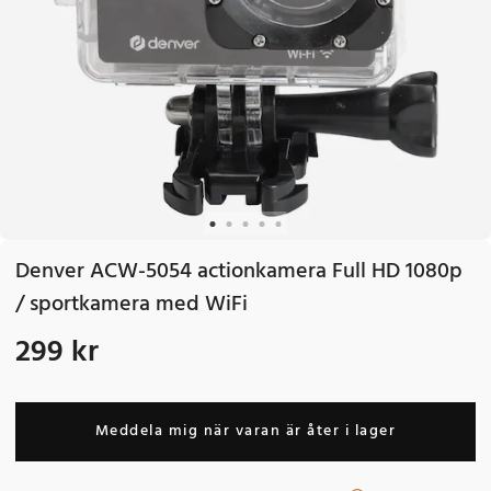
Denver ACW-5054 actionkamera Full HD 1080p
/ sportkamera med WiFi
299 kr
Pris
:
299 kr
Meddela mig när varan är åter i lager