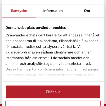
Med det medföljande vattentäta fodralet kan kameran användas
Samtycke
Information
Om
ner till 30 meters djup. Det gör den lämplig för vattenaktiviteter
som snorkling och simning.
Fortsätt att fynda
Denna webbplats använder cookies
Actionkameror
Actionkameror & tillbehör
Stöd för MicroSD-kort upp till 32 GB ger lagringsmöjlighet för
Vi använder enhetsidentifierare för att anpassa innehållet
både video och bilder. Det uppladdningsbara batteriet på 900
och annonserna till användarna, tillhandahålla funktioner
mAh ger praktisk användning under inspelning.
Fritid & Leksaker
för sociala medier och analysera vår trafik. Vi
De medföljande fästena gör det enkelt att montera kameran på
vidarebefordrar även sådana identifierare och annan
hjälm, cykel eller andra ytor, vilket ger flexibilitet i olika
information från din enhet till de sociala medier och
situationer.
annons- och analysföretag som vi samarbetar med.
Dessa kan i sin tur kombinera informationen med annan
Redo för äventyr direkt ur förpackningen
information som du har tillhandahållit eller som de har
samlat in när du har använt deras tjänster.
Den omfattande uppsättningen tillbehör gör att kameran kan
användas i flera olika miljöer utan extra utrustning.
Tillåt alla
Specifikation