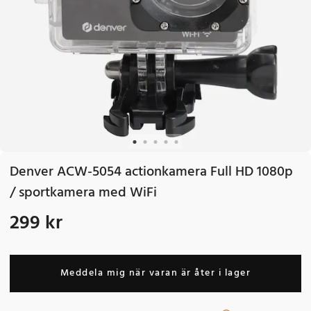
Denver ACW-5054 actionkamera Full HD 1080p
/ sportkamera med WiFi
299 kr
Pris
:
299 kr
Meddela mig när varan är åter i lager