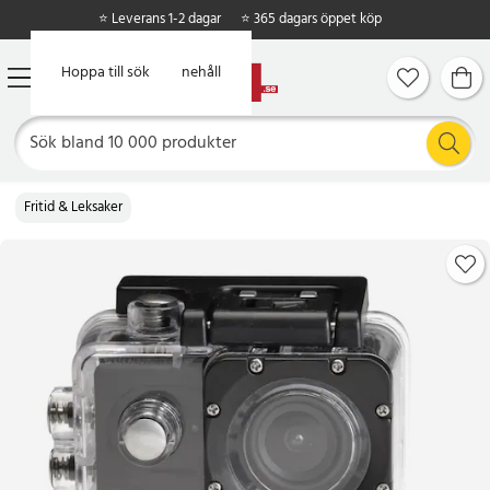
⭐ Leverans 1-2 dagar
⭐ 365 dagars öppet köp
Hoppa till huvudinnehåll
Hoppa till sök
Fritid & Leksaker