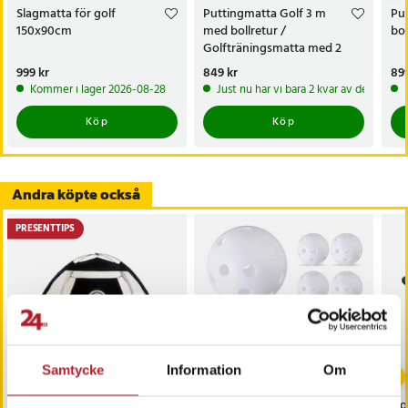
Slagmatta för golf
Puttingmatta Golf 3 m
Pu
150x90cm
med bollretur /
bol
Golfträningsmatta med 2
hålstorlekar
Pris
999 kr
:
999 kr
Pris
849 kr
:
849 kr
Pri
899
Kommer i lager 2026-08-28
Just nu har vi bara 2 kvar av denna pr
Köp
Köp
Andra köpte också
PRESENTTIPS
Samtycke
Information
Om
Slagbur för Golf
Träningsbollar för Golf
Go