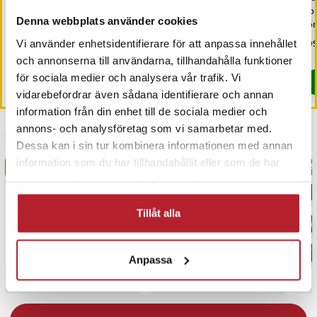
42mm 10-pack
ko
Denna webbplats använder cookies
fö
ut
Pris
499 kr
:
499 kr
Pris
99 kr
:
99 kr
Pri
109
Vi använder enhetsidentifierare för att anpassa innehållet
I lager, levereras inom 1-2 vardagar
I lager, levereras inom 1-2 vardagar
och annonserna till användarna, tillhandahålla funktioner
för sociala medier och analysera vår trafik. Vi
Köp
Köp
vidarebefordrar även sådana identifierare och annan
information från din enhet till de sociala medier och
annons- och analysföretag som vi samarbetar med.
Senast besökta
Dessa kan i sin tur kombinera informationen med annan
information som du har tillhandahållit eller som de har
BÄSTSÄLJARE
BÄS
samlat in när du har använt deras tjänster.
Tillåt alla
Anpassa