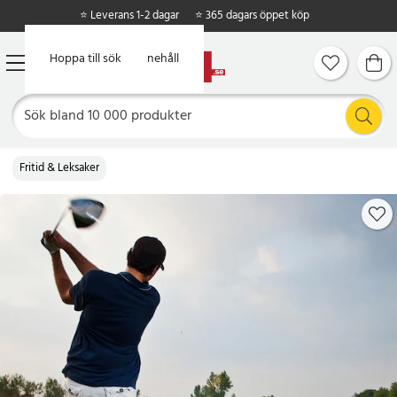
⭐ Leverans 1-2 dagar
⭐ 365 dagars öppet köp
Hoppa till huvudinnehåll
Hoppa till sök
Fritid & Leksaker