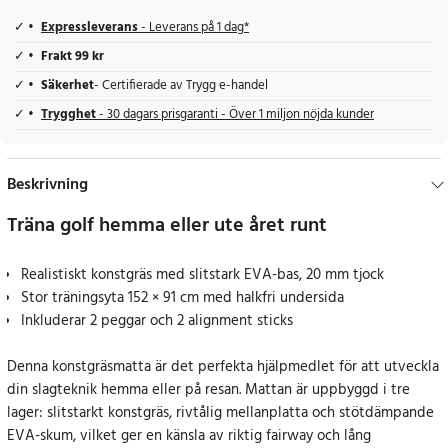
Expressleverans
- Leverans på 1 dag*
Frakt 99 kr
Säkerhet
- Certifierade av Trygg e-handel
Trygghet
- 30 dagars prisgaranti - Över 1 miljon nöjda kunder
Beskrivning
Träna golf hemma eller ute året runt
Realistiskt konstgräs med slitstark EVA-bas, 20 mm tjock
Stor träningsyta 152 × 91 cm med halkfri undersida
Inkluderar 2 peggar och 2 alignment sticks
Denna konstgräsmatta är det perfekta hjälpmedlet för att utveckla
din slagteknik hemma eller på resan. Mattan är uppbyggd i tre
lager: slitstarkt konstgräs, rivtålig mellanplatta och stötdämpande
EVA-skum, vilket ger en känsla av riktig fairway och lång