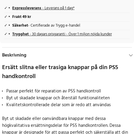
Expressleverans
- Leverans på 1 dag*
Frakt 49 kr
Säkerhet
- Certifierade av Trygg e-handel
Trygghet
- 30 dagars prisgaranti - Över 1 miljon nöjda kunder
Beskrivning
Ersätt slitna eller trasiga knappar på din PS5
handkontroll
Passar perfekt för reparation av PS5 handkontroll
Byt ut skadade knappar och återställ funktionaliteten
Kvalitetskontrollerade delar som är redo att användas
Byt ut skadade eller oanvändbara knappar med dessa
högkvalitativa ersättningsdelar för PS5 handkontrollen. Dessa
knappar är designade för att passa perfekt och säkerställa att din