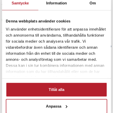
Samtycke
Information
Om
1 år sedan
Jon-Magne L
JL
Denna webbplats använder cookies
Vi använder enhetsidentifierare för att anpassa innehållet
1 år sedan
och annonserna till användarna, tillhandahålla funktioner
för sociala medier och analysera vår trafik. Vi
Verified by Trustvoice
vidarebefordrar även sådana identifierare och annan
information från din enhet till de sociala medier och
PRISGARANTI
annons- och analysföretag som vi samarbetar med.
Dessa kan i sin tur kombinera informationen med annan
information som du har tillhandahållit eller som de har
UTFÖRSÄLJNING
samlat in när du har använt deras tjänster.
Tillåt alla
Anpassa