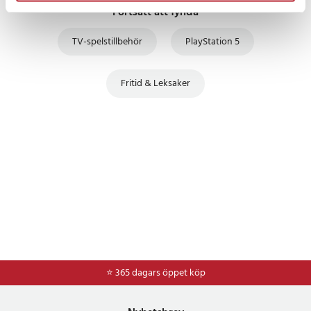
Fortsätt att fynda
TV-spelstillbehör
PlayStation 5
Fritid & Leksaker
⭐ 365 dagars öppet köp