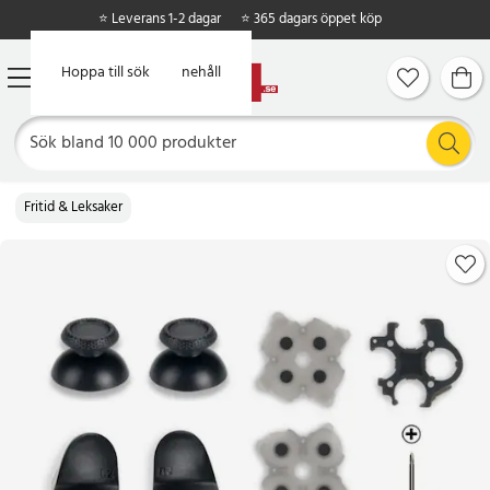
⭐ Leverans 1-2 dagar
⭐ 365 dagars öppet köp
Hoppa till huvudinnehåll
Hoppa till sök
Fritid & Leksaker