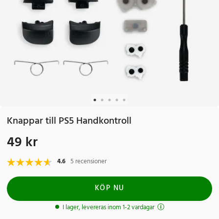
Knappar till PS5 Handkontroll
49 kr
Pris
:
49 kr
4.6
5 recensioner
KÖP NU
I lager, levereras inom 1-2 vardagar