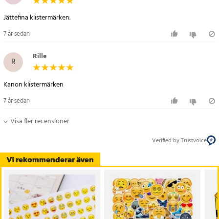
Jättefina klistermärken.
7 år sedan
Rille
R
Kanon klistermärken
7 år sedan
Visa fler recensioner
Verified by Trustvoice
Vi rekommenderar även