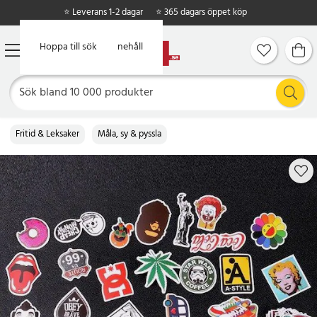
⭐ Leverans 1-2 dagar
⭐ 365 dagars öppet köp
Hoppa till huvudinnehåll
Hoppa till sök
Fritid & Leksaker
Måla, sy & pyssla