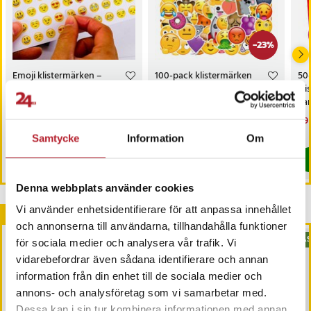
-
23
%
Emoji klistermärken –
100-pack klistermärken
50-
660 stickers i olika
med emoji-tema
kl
uttryck
var
Pris
69 kr
:
69 kr
Nuvarande pris
99 kr
:
Nu
89 
129 kr
99 kr
Tidigare pris
:
129 kr
89 
I lager, levereras inom 1-2 vardagar
Just nu har vi bara 3 kvar av denna pr
Samtycke
Information
Om
Köp
Köp
Denna webbplats använder cookies
Vi använder enhetsidentifierare för att anpassa innehållet
Andra köpte också
och annonserna till användarna, tillhandahålla funktioner
BÄS
för sociala medier och analysera vår trafik. Vi
vidarebefordrar även sådana identifierare och annan
information från din enhet till de sociala medier och
annons- och analysföretag som vi samarbetar med.
Dessa kan i sin tur kombinera informationen med annan