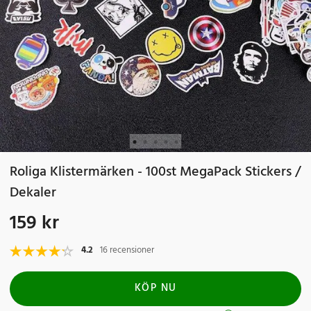
Roliga Klistermärken - 100st MegaPack Stickers /
Dekaler
159 kr
Pris
:
159 kr
4.2
16 recensioner
KÖP NU