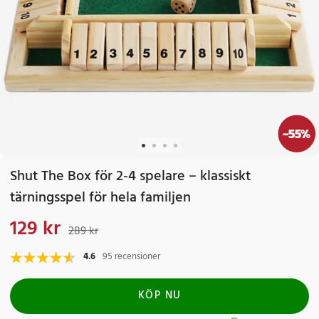
-
55
%
Shut The Box för 2-4 spelare – klassiskt
tärningsspel för hela familjen
129 kr
Nuvarande pris
:
129 kr
Tidigare pris
:
289 kr
289 kr
4.6
95 recensioner
KÖP NU