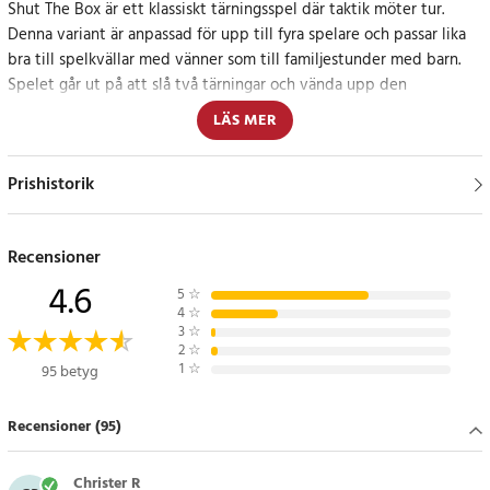
Shut The Box är ett klassiskt tärningsspel där taktik möter tur.
Denna variant är anpassad för upp till fyra spelare och passar lika
bra till spelkvällar med vänner som till familjestunder med barn.
Spelet går ut på att slå två tärningar och vända upp den
kombination av numrerade brickor som motsvarar totalsumman –
LÄS MER
den som först lyckas vända upp alla sina brickor vinner rundan.
Prishistorik
Enkelt att lära – roligt att bemästra
Reglerna är lätta att förstå, vilket gör Shut The Box till ett utmärkt
Recensioner
val även för yngre spelare. Det går snabbt att komma igång, men
spelet erbjuder tillräcklig variation och strategi för att hålla även
4.6
5
☆
vuxna engagerade. Det tränar huvudräkning på ett roligt sätt och
4
☆
3
☆
stimulerar logiskt tänkande.
2
☆
1
☆
95 betyg
Välgjord träkonstruktion
Recensioner (95)
Spelet är tillverkat i trä med ett klassiskt och robust utförande.
Det är inte bara hållbart utan även dekorativt, och gör sig fint
Christer R