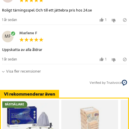
Roligt tärningsspel. Och till ett jättebra pris hos 24.se
1 år sedan
1
Marlene F
MF
Uppskatta av alla åldrar
1 år sedan
1
Visa fler recensioner
Verified by Trustvoice
Vi rekommenderar även
BÄSTSÄLJARE