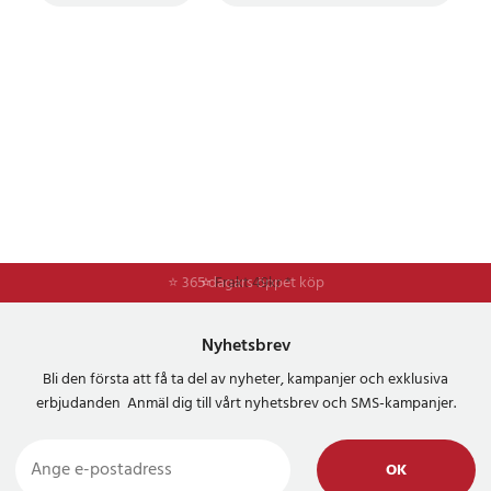
⭐ 365 dagars öppet köp
⭐
Frakt 49kr *
Nyhetsbrev
Bli den första att få ta del av nyheter, kampanjer och exklusiva
erbjudanden Anmäl dig till vårt nyhetsbrev och SMS-kampanjer.
OK