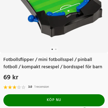
Fotbollsflipper / mini fotbollsspel / pinball
fotboll / kompakt resespel / bordsspel för barn
69 kr
Pris
:
69 kr
3.0
1 recension
KÖP NU