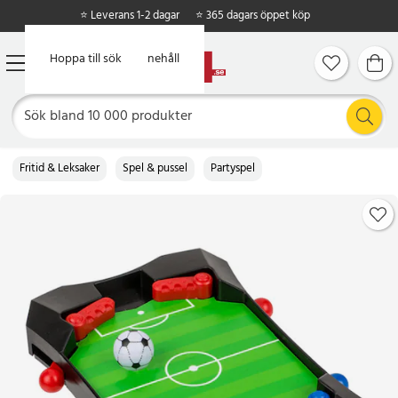
⭐ Leverans 1-2 dagar
⭐ 365 dagars öppet köp
Hoppa till huvudinnehåll
Hoppa till sök
Fritid & Leksaker
Spel & pussel
Partyspel