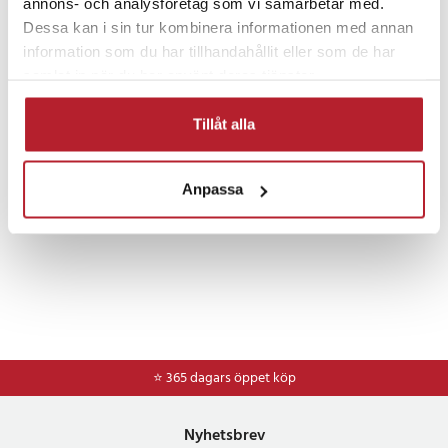
Fortsätt att fynda
annons- och analysföretag som vi samarbetar med.
Dessa kan i sin tur kombinera informationen med annan
Barnleksaker
Leksaker
Spel & pussel
information som du har tillhandahållit eller som de har
samlat in när du har använt deras tjänster.
Sällskapsspel
Partyspel
Fritid & Leksaker
Tillåt alla
Anpassa
⭐ 365 dagars öppet köp
Nyhetsbrev