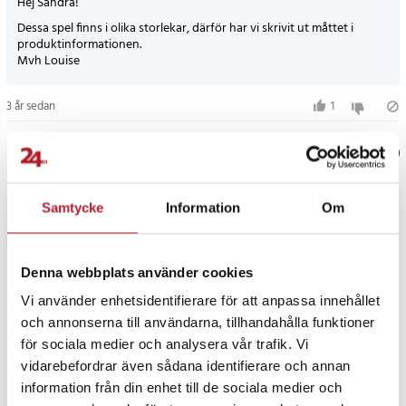
Hej Sandra!
Dessa spel finns i olika storlekar, därför har vi skrivit ut måttet i
produktinformationen.
Mvh Louise
3 år sedan
1
Verified by Trustvoice
PRISGARANTI
Samtycke
Information
Om
UTFÖRSÄLJNING
Denna webbplats använder cookies
Vi använder enhetsidentifierare för att anpassa innehållet
och annonserna till användarna, tillhandahålla funktioner
för sociala medier och analysera vår trafik. Vi
vidarebefordrar även sådana identifierare och annan
information från din enhet till de sociala medier och