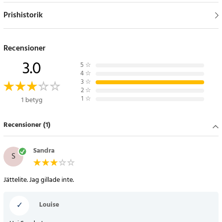
Prishistorik
Recensioner
3.0
5
☆
4
☆
3
☆
2
☆
1
☆
1 betyg
Recensioner (1)
Sandra
S
Jättelite. Jag gillade inte.
✓
Louise