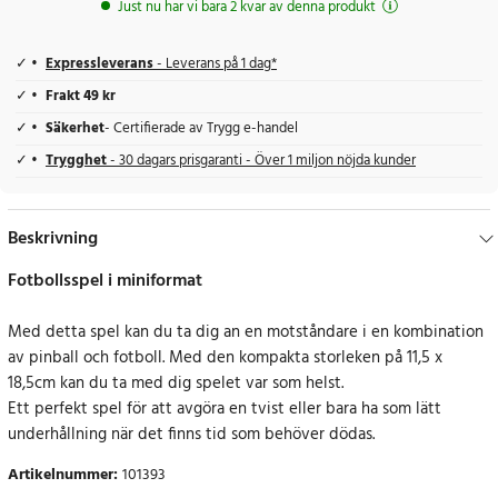
Just nu har vi bara 2 kvar av denna produkt
Expressleverans
- Leverans på 1 dag*
Frakt 49 kr
Säkerhet
- Certifierade av Trygg e-handel
Trygghet
- 30 dagars prisgaranti - Över 1 miljon nöjda kunder
Beskrivning
Fotbollsspel i miniformat
Med detta spel kan du ta dig an en motståndare i en kombination
av pinball och fotboll. Med den kompakta storleken på 11,5 x
18,5cm kan du ta med dig spelet var som helst.
Ett perfekt spel för att avgöra en tvist eller bara ha som lätt
underhållning när det finns tid som behöver dödas.
Artikelnummer
:
101393