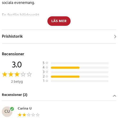
sociala evenemang.
En festlig höjdpunkt
LÄS MER
Ge dina festgäster något att prata om med Prosecco Pong. Detta
spel kombinerar glamour och nöje på ett sätt som traditionella
Prishistorik
dryckesspel inte kan. Ett måste för varje fest!
Specifikation
Recensioner
- 12 prosecco-glas av plast
3.0
- 2 rosa pingisbollar
5
☆
4
☆
3
☆
Artikelnummer
:
94824
2
☆
1
☆
2 betyg
Recensioner (2)
Carina U
CU