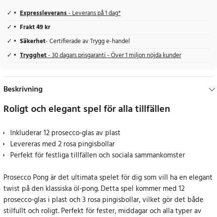
Expressleverans
- Leverans på 1 dag*
Frakt 49 kr
Säkerhet
- Certifierade av Trygg e-handel
Trygghet
- 30 dagars prisgaranti - Över 1 miljon nöjda kunder
Beskrivning
Roligt och elegant spel för alla tillfällen
Inkluderar 12 prosecco-glas av plast
Levereras med 2 rosa pingisbollar
Perfekt för festliga tillfällen och sociala sammankomster
Prosecco Pong är det ultimata spelet för dig som vill ha en elegant
twist på den klassiska öl-pong. Detta spel kommer med 12
prosecco-glas i plast och 3 rosa pingisbollar, vilket gör det både
stilfullt och roligt. Perfekt för fester, middagar och alla typer av