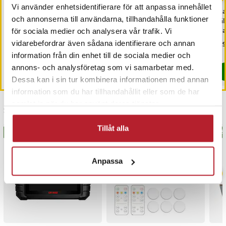
Vi använder enhetsidentifierare för att anpassa innehållet
Alpina Vinglas 37cl 6-
Alpina Gin & Tonic-glas
Mag
och annonserna till användarna, tillhandahålla funktioner
pack
4-pack / Cocktail-glas –
säl
730 ml
ma
för sociala medier och analysera vår trafik. Vi
vidarebefordrar även sådana identifierare och annan
Nuvarande pris
179 kr
:
Pris
299 kr
:
299 kr
Pri
129
259 kr
179 kr
Tidigare pris
:
259 kr
I lager, levereras inom 1-2 vardagar
I lager, levereras inom 1-2 vardagar
information från din enhet till de sociala medier och
annons- och analysföretag som vi samarbetar med.
Köp
Köp
Dessa kan i sin tur kombinera informationen med annan
information som du har tillhandahållit eller som de har
samlat in när du har använt deras tjänster.
Senast besökta
Tillåt alla
BÄSTSÄLJARE
BÄSTSÄLJARE
BÄS
Anpassa