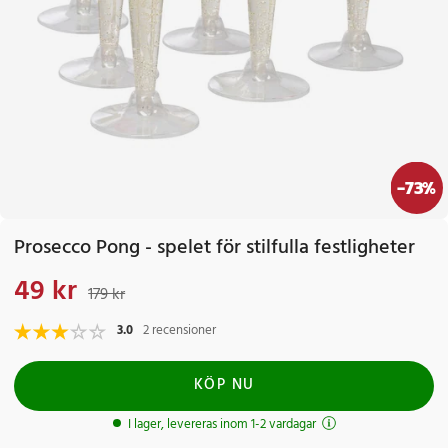
-
73
%
Prosecco Pong - spelet för stilfulla festligheter
49 kr
Nuvarande pris
:
49 kr
Tidigare pris
:
179 kr
179 kr
3.0
2 recensioner
KÖP NU
I lager, levereras inom 1-2 vardagar