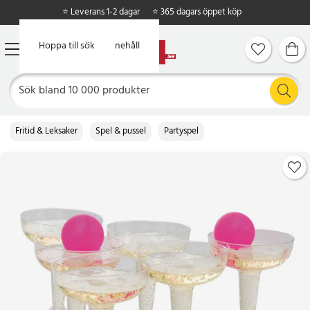
⭐ Leverans 1-2 dagar
⭐ 365 dagars öppet köp
Hoppa till huvudinnehåll
Hoppa till sök
Fritid & Leksaker
Spel & pussel
Partyspel