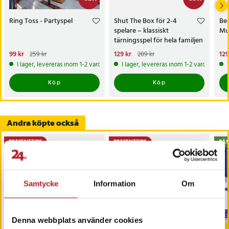
Ring Toss - Partyspel
Shut The Box för 2-4
Bee
spelare – klassiskt
Mu
tärningsspel för hela familjen
Nuvarande pris
99 kr
:
Nuvarande pris
129 kr
:
Nu
129
259 kr
289 kr
99 kr
Tidigare pris
:
259 kr
129 kr
Tidigare pris
:
289 kr
129
I lager, levereras inom 1-2 vardagar
I lager, levereras inom 1-2 vardagar
Köp
Köp
Andra köpte också
PRESENTTIPS
PRESENTTIPS
BÄS
Samtycke
Information
Om
-
31
%
Denna webbplats använder cookies