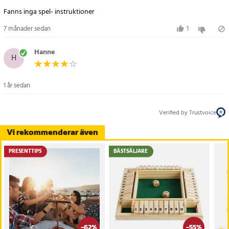
Fanns inga spel- instruktioner
7 månader sedan
1
Hanne
H
1 år sedan
Verified by Trustvoice
Vi rekommenderar även
PRESENTTIPS
BÄSTSÄLJARE
-
62
%
-
55
%