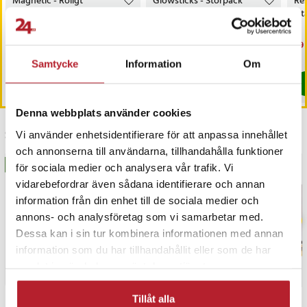
Magnetic - Roligt
Glowsticks - Storpack
Res
sällskapsspel med
med 100 ljusstavar
Elt
magnetiska stenar
Pris
129 kr
:
129 kr
Nuvarande pris
99 kr
:
Nu
79 
199 kr
99 kr
Tidigare pris
:
199 kr
79 
I lager, levereras inom 1-2 vardagar
I lager, levereras inom 1-2 vardagar
Samtycke
Information
Om
Köp
Köp
Denna webbplats använder cookies
Senast besökta
Vi använder enhetsidentifierare för att anpassa innehållet
och annonserna till användarna, tillhandahålla funktioner
BÄSTSÄLJARE
BÄSTSÄLJARE
för sociala medier och analysera vår trafik. Vi
vidarebefordrar även sådana identifierare och annan
information från din enhet till de sociala medier och
annons- och analysföretag som vi samarbetar med.
Dessa kan i sin tur kombinera informationen med annan
information som du har tillhandahållit eller som de har
samlat in när du har använt deras tjänster.
Tillåt alla