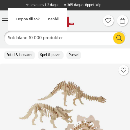
⭐ Leverans 1-2 dagar
⭐ 365 dagars öppet köp
Hoppa till huvudinnehåll
Hoppa till sök
Fritid & Leksaker
Spel & pussel
Pussel