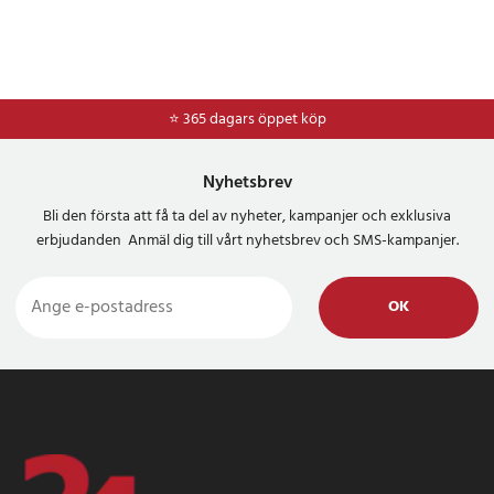
⭐ 365 dagars öppet köp
⭐
Frakt 49kr *
Nyhetsbrev
Bli den första att få ta del av nyheter, kampanjer och exklusiva
erbjudanden Anmäl dig till vårt nyhetsbrev och SMS-kampanjer.
OK