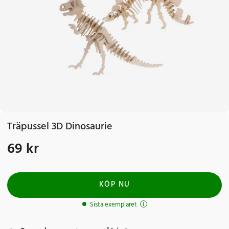
Träpussel 3D Dinosaurie
69 kr
Pris
:
69 kr
KÖP NU
Sista exemplaret