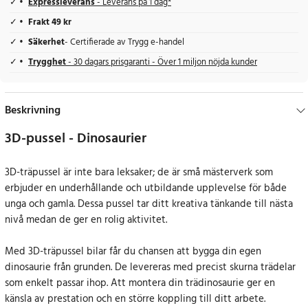
Expressleverans
- Leverans på 1 dag*
Frakt 49 kr
Säkerhet
- Certifierade av Trygg e-handel
Trygghet
- 30 dagars prisgaranti - Över 1 miljon nöjda kunder
Beskrivning
3D-pussel - Dinosaurier
3D-träpussel är inte bara leksaker; de är små mästerverk som
erbjuder en underhållande och utbildande upplevelse för både
unga och gamla. Dessa pussel tar ditt kreativa tänkande till nästa
nivå medan de ger en rolig aktivitet.
Med 3D-träpussel bilar får du chansen att bygga din egen
dinosaurie från grunden. De levereras med precist skurna trädelar
som enkelt passar ihop. Att montera din trädinosaurie ger en
känsla av prestation och en större koppling till ditt arbete.