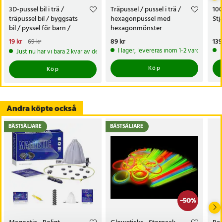
3D-pussel bil i trä /
Träpussel / pussel i trä /
100
träpussel bil / byggsats
hexagonpussel med
Stj
bil / pyssel för barn /
hexagonmönster
byggpussel
Nuvarande pris
19 kr
:
19 kr
Tidigare
Pris
89 kr
:
89 kr
Pri
139
69 kr
pris
:
69 kr
I lager, levereras inom 1-2 vardagar
Just nu har vi bara 2 kvar av denna produkt
Köp
Köp
Andra köpte också
BÄSTSÄLJARE
BÄSTSÄLJARE
-
50
%