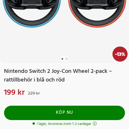
-
13
%
Nintendo Switch 2 Joy-Con Wheel 2-pack –
rattillbehör i blå och röd
199 kr
Nuvarande pris
:
199 kr
Tidigare pris
:
229 kr
229 kr
KÖP NU
I lager, levereras inom 1-2 vardagar