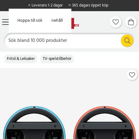
⭐ Leverans 1-2 dagar
⭐ 365 dagars öppet köp
Hoppa till huvudinnehåll
Hoppa till sök
Fritid & Leksaker
TV-spelstillbehör