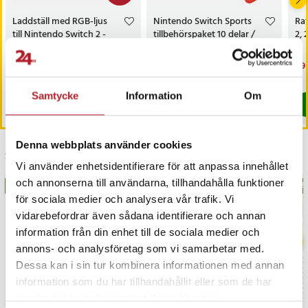
Laddställ med RGB-ljus
Nintendo Switch Sports
Rat
till Nintendo Switch 2 -
tillbehörspaket 10 delar /
2, 
Svart
familjepaket / sportset för
Joy-Con i rött och blått
Nuvarande pris
119 kr
:
Pris
249 kr
:
249 kr
Nu
49 
249 kr
119 kr
Tidigare pris
:
249 kr
49 
I lager, levereras inom 1-2 vardagar
I lager, levereras inom 1-2 vardagar
Samtycke
Information
Om
Köp
Köp
Denna webbplats använder cookies
Senast besökta
Vi använder enhetsidentifierare för att anpassa innehållet
och annonserna till användarna, tillhandahålla funktioner
BÄSTSÄLJARE
BÄS
för sociala medier och analysera vår trafik. Vi
vidarebefordrar även sådana identifierare och annan
information från din enhet till de sociala medier och
annons- och analysföretag som vi samarbetar med.
Dessa kan i sin tur kombinera informationen med annan
information som du har tillhandahållit eller som de har
samlat in när du har använt deras tjänster.