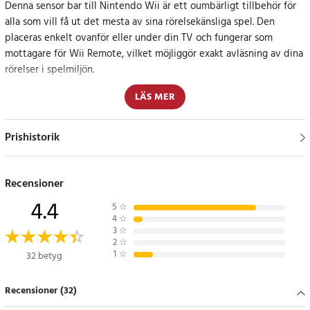
Denna sensor bar till Nintendo Wii är ett oumbärligt tillbehör för
alla som vill få ut det mesta av sina rörelsekänsliga spel. Den
placeras enkelt ovanför eller under din TV och fungerar som
mottagare för Wii Remote, vilket möjliggör exakt avläsning av dina
rörelser i spelmiljön.
LÄS MER
Kabelanslutningen ger stabil prestanda utan att du behöver oroa
dig för batteribyten eller trådlös signalstörning. Den är kompatibel
med både Nintendo Wii och Wii U, och fungerar med alla spel som
Prishistorik
kräver rörelsekontroll.
Enkel installation och användning
Recensioner
4.4
5
☆
Sensor baren ansluts direkt till konsolen via den medföljande
4
☆
kabeln. Placera den på en plan yta i linje med din TV för bästa
3
☆
2
☆
möjliga resultat. Ingen ytterligare installation krävs.
1
☆
32 betyg
Exakt rörelseigenkänning för bättre spelupplevelse
Recensioner (32)