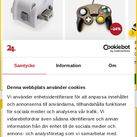
-
24
%
Motion Plus kompatibel
Wii- och Gamecube-
Ad
med Nintendo Wii - Vit
kompatibel handkontroll
med
med vibration
HD
Pris
129 kr
:
129 kr
Nuvarande pris
159 kr
:
Pri
229
209 kr
Samtycke
Information
Om
159 kr
Tidigare pris
:
209 kr
I lager, levereras inom 1-2 vardagar
I lager, levereras inom 1-2 vardagar
Köp
Köp
Denna webbplats använder cookies
Vi använder enhetsidentifierare för att anpassa innehållet
Andra köpte också
och annonserna till användarna, tillhandahålla funktioner
för sociala medier och analysera vår trafik. Vi
vidarebefordrar även sådana identifierare och annan
information från din enhet till de sociala medier och
annons- och analysföretag som vi samarbetar med.