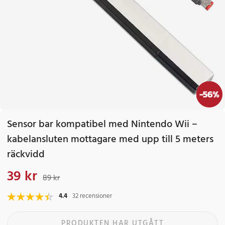
-
56
%
Sensor bar kompatibel med Nintendo Wii –
kabelansluten mottagare med upp till 5 meters
räckvidd
39 kr
Nuvarande pris
:
39 kr
Tidigare pris
:
89 kr
89 kr
4.4
32 recensioner
PRODUKTEN HAR UTGÅTT