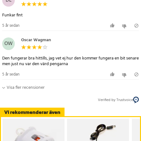
DL
- Strömkälla: Via Wii-konsolens anslutning
Funkar fint
Artikelnummer
:
15381
5 år sedan
Oscar Wagman
OW
Den fungerar bra hittills, jag vet ej hur den kommer fungera en bit senare
men just nu var den värd pengarna
5 år sedan
Visa fler recensioner
Verified by Trustvoice
Vi rekommenderar även