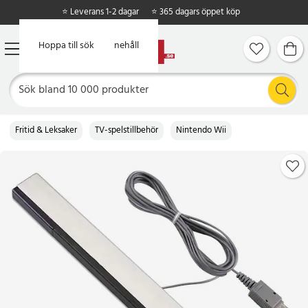
⭐ Leverans 1-2 dagar
⭐ 365 dagars öppet köp
Hoppa till huvudinnehåll
Hoppa till sök
Fritid & Leksaker
TV-spelstillbehör
Nintendo Wii