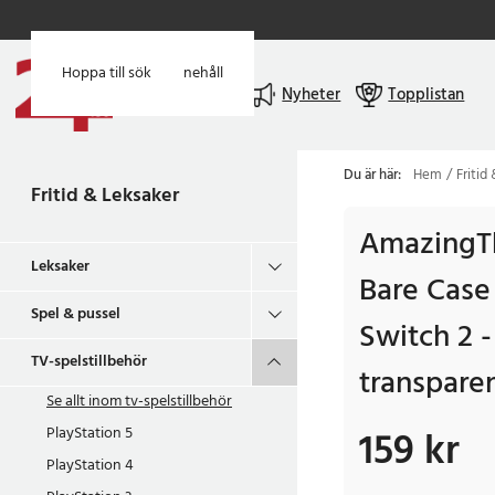
Hoppa till huvudinnehåll
Hoppa till sök
Meny
Nyheter
Topplistan
Du är här:
Hem
Fritid
Fritid & Leksaker
AmazingTh
Leksaker
Bare Case
Spel & pussel
Switch 2 -
TV-spelstillbehör
transpare
Se allt inom
tv-spelstillbehör
PlayStation 5
159 kr
Pris
:
159 kr
PlayStation 4