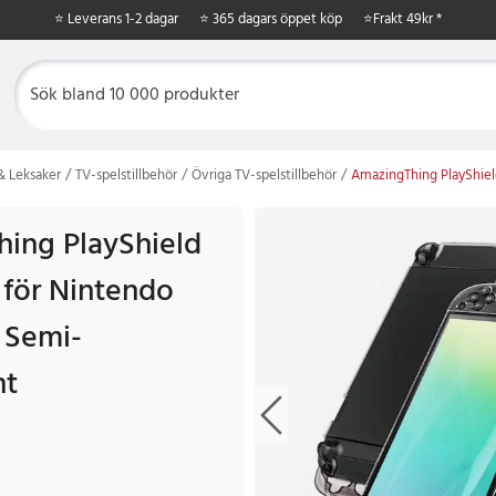
⭐ Leverans 1-2 dagar
⭐ 365 dagars öppet köp
⭐
Frakt 49kr *
 & Leksaker
TV-spelstillbehör
Övriga TV-spelstillbehör
AmazingThing PlayShiel
ing PlayShield
 för Nintendo
 Semi-
nt