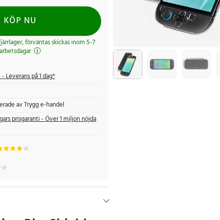
KÖP NU
 fjärrlager, förväntas skickas inom 5-7
arbetsdagar
s
- Leverans på 1 dag*
fierade av Trygg e-handel
gars prisgaranti - Över 1 miljon nöjda