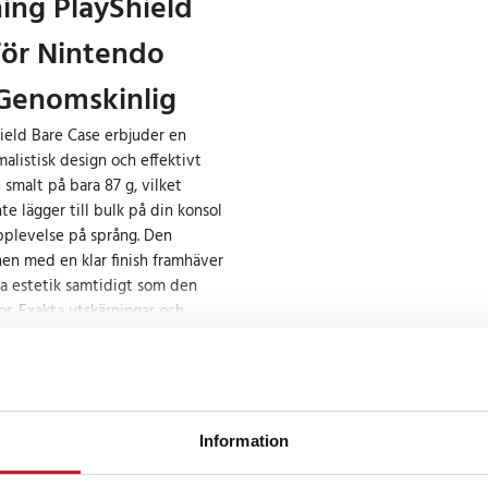
ng PlayShield
för Nintendo
 Genomskinlig
eld Bare Case erbjuder en
alistisk design och effektivt
 smalt på bara 87 g, vilket
nte lägger till bulk på din konsol
pplevelse på språng. Den
en med en klar finish framhäver
a estetik samtidigt som den
r. Exakta utskärningar och
ockningssystem ger full
tt du behöver ta bort fodralet. De
ra greppskydden gör förvaring
 bara att lossa dem för enkel
al är perfekt för dig som söker ett
Information
n några nackdelar.