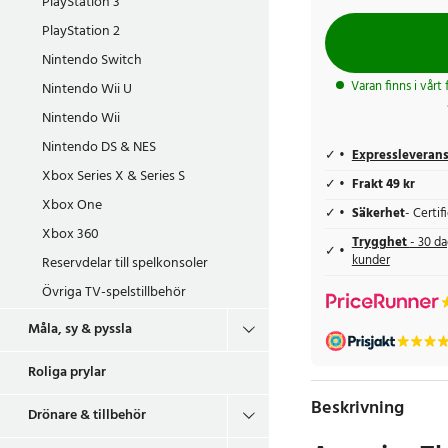
PlayStation 3
PlayStation 2
Nintendo Switch
Varan finns i vårt
Nintendo Wii U
Nintendo Wii
Nintendo DS & NES
Expressleveran
Xbox Series X & Series S
Frakt 49 kr
Xbox One
Säkerhet
- Certi
Xbox 360
Trygghet
- 30 da
kunder
Reservdelar till spelkonsoler
Övriga TV-spelstillbehör
Måla, sy & pyssla
Roliga prylar
Beskrivning
Drönare & tillbehör