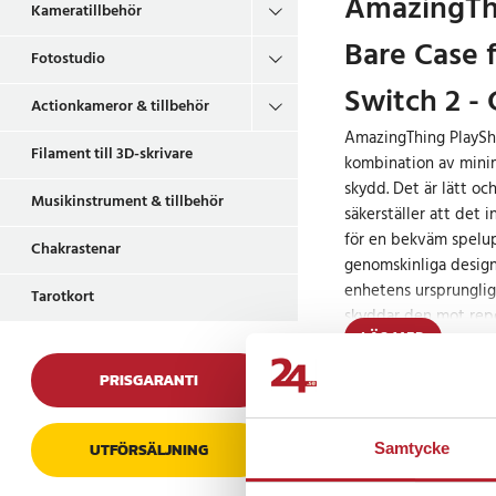
AmazingThi
Kameratillbehör
Bare Case 
Fotostudio
Switch 2 -
Actionkameror & tillbehör
AmazingThing PlayShi
Filament till 3D-skrivare
kombination av minim
skydd. Det är lätt och
Musikinstrument & tillbehör
säkerställer att det i
för en bekväm spelu
Chakrastenar
genomskinliga design
enhetens ursprunglig
Tarotkort
skyddar den mot repo
LÄS MER
kompatibilitet med d
funktionalitet utan a
PRISGARANTI
integrerade, avtagba
Prishistorik
och hantering enkel -
förvaring. Detta fodr
UTFÖRSÄLJNING
Samtycke
lättviktigt skydd uta