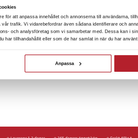
on för fodralet
cookies
ngThing
e för att anpassa innehållet och annonserna till användarna, tillh
ng PlayShield Bare Fodral
vår trafik. Vi vidarebefordrar även sådana identifierare och anna
ntendo Switch 2
nnons- och analysföretag som vi samarbetar med. Dessa kan i sin
Fortsätt att fynda
har tillhandahållit eller som de har samlat in när du har använt 
TV-spelstillbehör
Övriga TV-spelstillbehör
nlig
Anpassa
rdelar med
ng PlayShield
Väger endast 87 g och har en
vilket garanterar minimal påverkan
.
n: Den klara ytan skyddar
r samtidigt som den behåller sitt