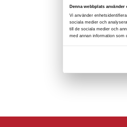
Specifikati
Recensioner
Denna webbplats använder 
Varumärke: Amazi
Vi använder enhetsidentifierar
Modell: AmazingThi
sociala medier och analysera 
Kompatibilitet: Ni
till de sociala medier och a
Vikt: 87g
med annan information som du 
Tjocklek: 2mm
Material: TPU, PC
Färg: halvgenomski
Viktiga fö
AmazingThi
Bare Case:
Lätt och slimmat: 
tjocklek på 2 mm, 
på spelupplevelsen
Genomskinlig desig
konsolen från repo