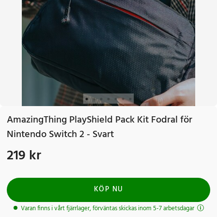
AmazingThing PlayShield Pack Kit Fodral för
Nintendo Switch 2 - Svart
219 kr
Pris
:
219 kr
KÖP NU
Varan finns i vårt fjärrlager, förväntas skickas inom 5-7 arbetsdagar