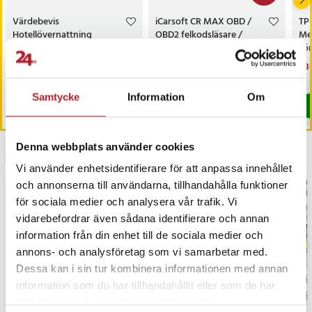
och redo att användas.
Värdebevis
iCarsoft CR MAX OBD /
TP
Hotellövernattning
OBD2 felkodsläsare /
Me
Resvänlig - lätt och bärbar
bildiagnosverktyg /
sö
Den kompakta designen och det bekväma handtaget gör den
diagnosverktyg för bil
AC
Pris
1 500 kr
:
1 500 kr
Nuvarande pris
3 698 kr
:
Nu
1 3
3 999 kr
enkel att förvara i en ryggsäck eller resväska samtidigt som
3 698 kr
Tidigare pris
:
3 999 kr
1 3
I lager, levereras inom 1-2 vardagar
I lager, levereras inom 1-2 vardagar
innehållet skyddas.
Samtycke
Information
Om
Köp
Köp
Artikelnummer
:
API-HUR-139258
Denna webbplats använder cookies
Senast besökta
Vi använder enhetsidentifierare för att anpassa innehållet
och annonserna till användarna, tillhandahålla funktioner
BÄSTSÄLJARE
BÄS
för sociala medier och analysera vår trafik. Vi
vidarebefordrar även sådana identifierare och annan
information från din enhet till de sociala medier och
annons- och analysföretag som vi samarbetar med.
Dessa kan i sin tur kombinera informationen med annan
information som du har tillhandahållit eller som de har
samlat in när du har använt deras tjänster.