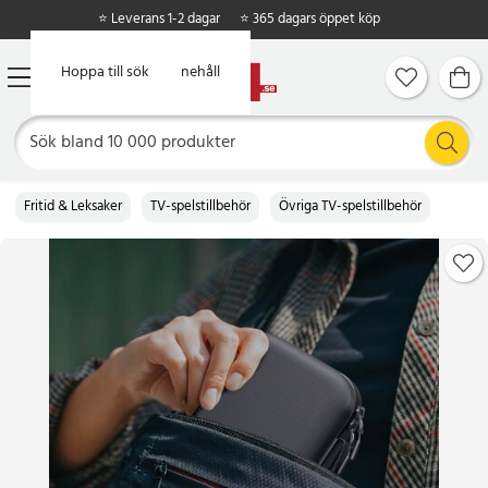
⭐ Leverans 1-2 dagar
⭐ 365 dagars öppet köp
Hoppa till huvudinnehåll
Hoppa till sök
Fritid & Leksaker
TV-spelstillbehör
Övriga TV-spelstillbehör