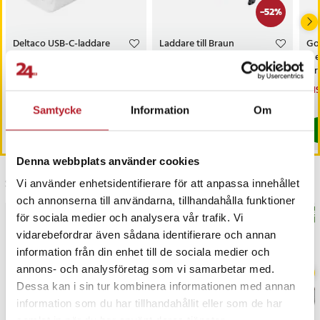
-
52
%
Deltaco USB-C-laddare
Laddare till Braun
Go
1xUSB-C PD 20W - Vit /
rakapparat / kompatibel
med
USB-C-väggladdare med
12 V adapter /
st
Power Delivery
ersättningsladdare för Braun
Dol
Pris
69 kr
:
69 kr
Nuvarande pris
149 kr
:
Nu
1 1
309 kr
Series 3
149 kr
Tidigare pris
:
309 kr
1 1
Just nu har vi bara 2 kvar av denna produkt
Sista exemplaret
Samtycke
Information
Om
Köp
Köp
Denna webbplats använder cookies
Senast besökta
Vi använder enhetsidentifierare för att anpassa innehållet
och annonserna till användarna, tillhandahålla funktioner
BÄSTSÄLJARE
BÄS
för sociala medier och analysera vår trafik. Vi
vidarebefordrar även sådana identifierare och annan
information från din enhet till de sociala medier och
annons- och analysföretag som vi samarbetar med.
Dessa kan i sin tur kombinera informationen med annan
information som du har tillhandahållit eller som de har