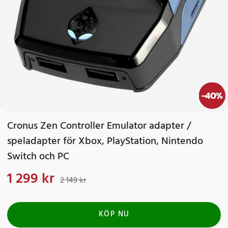
-
40
%
Cronus Zen Controller Emulator adapter /
speladapter för Xbox, PlayStation, Nintendo
Switch och PC
1 299 kr
Nuvarande pris
:
1 299 kr
Tidigare pris
:
2 149 kr
2 149 kr
KÖP NU