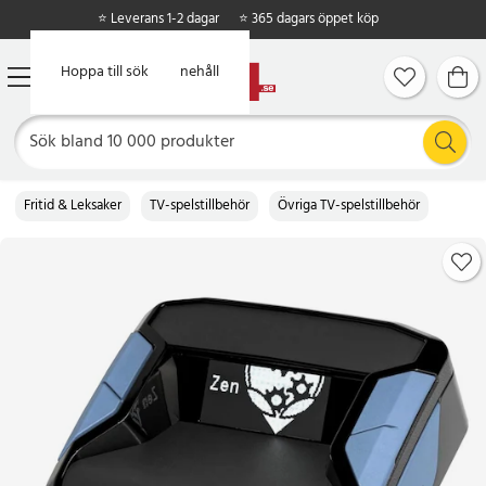
⭐ Leverans 1-2 dagar
⭐ 365 dagars öppet köp
Hoppa till huvudinnehåll
Hoppa till sök
Fritid & Leksaker
TV-spelstillbehör
Övriga TV-spelstillbehör