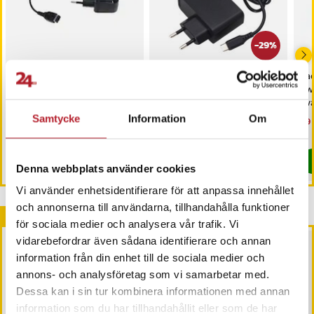
-
29
%
Laddare kompatibel med
Original Nintendo Switch
Lad
Nintendo DS och
AC adapter /
Swi
Gameboy Advance SP -
strömadapter / laddare
Sva
Kompakt reseadapter
Samtycke
Information
Om
Pris
89 kr
:
89 kr
Nuvarande pris
249 kr
:
Nu
39 
349 kr
249 kr
Tidigare pris
:
349 kr
39 
Just nu har vi bara 3 kvar av denna produkt
Kommer i lager 2026-08-14
Köp
Köp
Denna webbplats använder cookies
Vi använder enhetsidentifierare för att anpassa innehållet
och annonserna till användarna, tillhandahålla funktioner
Andra köpte också
för sociala medier och analysera vår trafik. Vi
vidarebefordrar även sådana identifierare och annan
information från din enhet till de sociala medier och
annons- och analysföretag som vi samarbetar med.
Dessa kan i sin tur kombinera informationen med annan
information som du har tillhandahållit eller som de har