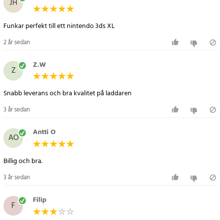
JH
3DS XL
- Pålitlig och effektiv laddning för din spelkonsol
Funkar perfekt till ett nintendo 3ds XL
Artikelnummer
:
22417
2 år sedan
Z.W
Z
Snabb leverans och bra kvalitet på laddaren
3 år sedan
Antti O
AO
Billig och bra.
3 år sedan
Filip
F