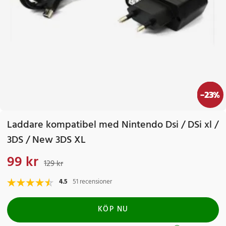
-
23
%
Laddare kompatibel med Nintendo Dsi / DSi xl /
3DS / New 3DS XL
99 kr
Nuvarande pris
:
99 kr
Tidigare pris
:
129 kr
129 kr
4.5
51 recensioner
KÖP NU