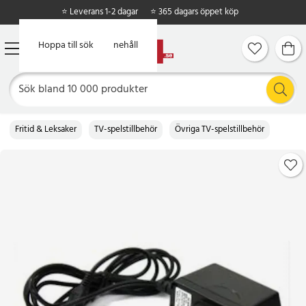
⭐ Leverans 1-2 dagar
⭐ 365 dagars öppet köp
Hoppa till huvudinnehåll
Hoppa till sök
Fritid & Leksaker
TV-spelstillbehör
Övriga TV-spelstillbehör