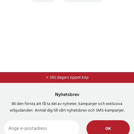
⭐ 365 dagars öppet köp
⭐
Frakt 49kr *
Nyhetsbrev
Bli den första att få ta del av nyheter, kampanjer och exklusiva
erbjudanden Anmäl dig till vårt nyhetsbrev och SMS-kampanjer.
OK