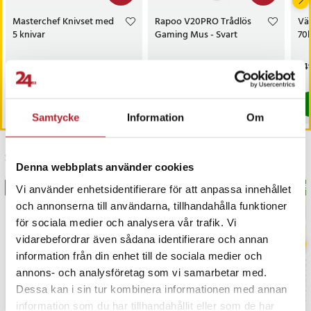
- Färg: Grå
Masterchef Knivset med
Rapoo V20PRO Trådlös
Väg
Artikelnummer
:
128319
5 knivar
Gaming Mus - Svart
70
Nuvarande pris
219 kr
:
Nuvarande pris
299 kr
:
Pri
249
329 kr
399 kr
219 kr
Tidigare pris
:
329 kr
299 kr
Tidigare pris
:
399 kr
I lager, levereras inom 1-2 vardagar
I lager, levereras inom 1-2 vardagar
Köp
Köp
Samtycke
Information
Om
Senast besökta
Denna webbplats använder cookies
BÄSTSÄLJARE
BÄS
Vi använder enhetsidentifierare för att anpassa innehållet
och annonserna till användarna, tillhandahålla funktioner
för sociala medier och analysera vår trafik. Vi
vidarebefordrar även sådana identifierare och annan
information från din enhet till de sociala medier och
annons- och analysföretag som vi samarbetar med.
Dessa kan i sin tur kombinera informationen med annan
information som du har tillhandahållit eller som de har