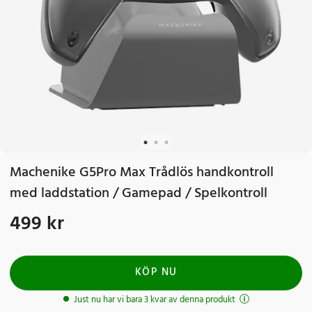
Machenike G5Pro Max Trådlös handkontroll
med laddstation / Gamepad / Spelkontroll
499 kr
Pris
:
499 kr
KÖP NU
Just nu har vi bara 3 kvar av denna produkt