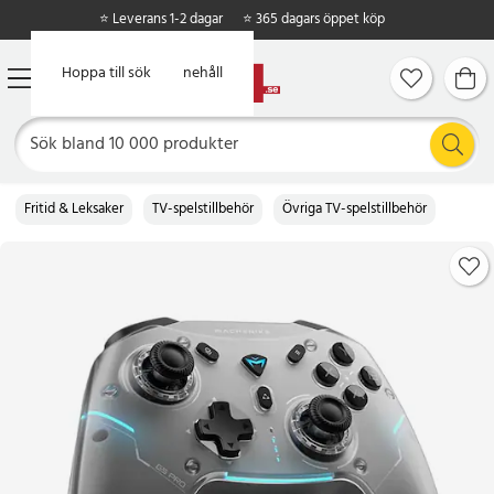
⭐ Leverans 1-2 dagar
⭐ 365 dagars öppet köp
Hoppa till huvudinnehåll
Hoppa till sök
Fritid & Leksaker
TV-spelstillbehör
Övriga TV-spelstillbehör