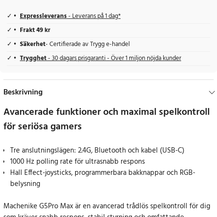
Expressleverans
- Leverans på 1 dag*
Frakt 49 kr
Säkerhet
- Certifierade av Trygg e-handel
Trygghet
- 30 dagars prisgaranti - Över 1 miljon nöjda kunder
Beskrivning
Avancerade funktioner och maximal spelkontroll
för seriösa gamers
Tre anslutningslägen: 2.4G, Bluetooth och kabel (USB-C)
1000 Hz polling rate för ultrasnabb respons
Hall Effect-joysticks, programmerbara bakknappar och RGB-
belysning
Machenike G5Pro Max är en avancerad trådlös spelkontroll för dig