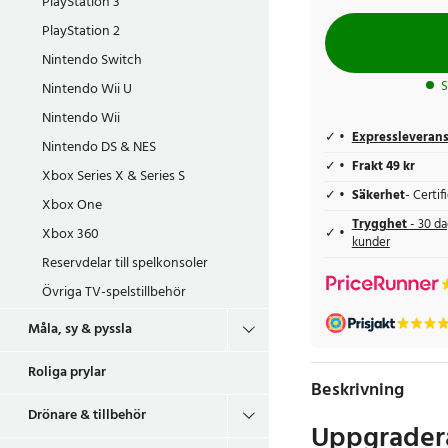
PlayStation 3
PlayStation 2
Nintendo Switch
S
Nintendo Wii U
Nintendo Wii
Expressleveran
Nintendo DS & NES
Frakt 49 kr
Xbox Series X & Series S
Säkerhet
- Certi
Xbox One
Trygghet
- 30 da
Xbox 360
kunder
Reservdelar till spelkonsoler
Övriga TV-spelstillbehör
Måla, sy & pyssla
Roliga prylar
Beskrivning
Drönare & tillbehör
Uppgradera