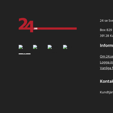
24 se Sv
Box 829
391 28 K
Inform
Om 24.s
Logga i
Vanliga 
Konta
Kundtjän