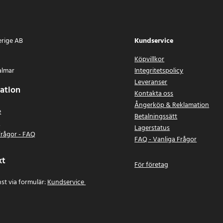
erige AB
Kundservice
Köpvillkor
almar
Integritetspolicy
Leveranser
ation
Kontakta oss
Ångerköp & Reklamation
e
Betalningssätt
n
Lagerstatus
frågor - FAQ
FAQ - Vanliga Frågor
kt
För företag
st via formulär:
Kundservice