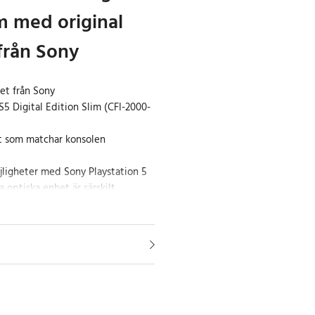
im med original
från Sony
et från Sony
 Digital Edition Slim (CFI-2000-
itt som matchar konsolen
jligheter med Sony Playstation 5
 optiska enhet är särskilt
ital Edition i CFI-2000 Slim-
jligt att spela fysiska skivor på en
dell.
 från Sony är diskenheten
ngera sömlöst med kompatibla PS5
ationen ger tillgång till spel och