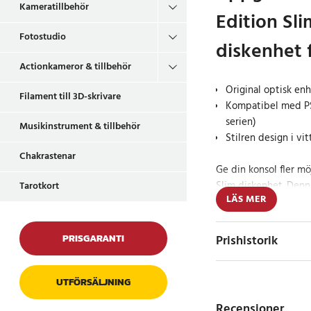
Kameratillbehör
Edition Sl
Fotostudio
diskenhet 
Actionkameror & tillbehör
Original optisk enh
Filament till 3D-skrivare
Kompatibel med PS5
serien)
Musikinstrument & tillbehör
Stilren design i v
Chakrastenar
Ge din konsol fler mö
Slim diskenhet. Denna
Tarotkort
LÄS MER
framtagen för PS5 Dig
serien och gör det mö
annars helt digital mo
PRISGARANTI
Prishistorik
Som originaltillbehör
utvecklad för att fu
UTFÖRSÄLJNING
Slim-modeller. Install
Recensioner