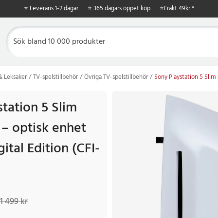
⭐ Leverans 1-2 dagar
⭐ 365 dagars öppet köp
⭐
Frakt 49kr *
 & Leksaker
TV-spelstillbehör
Övriga TV-spelstillbehör
Sony Playstation 5 Slim 
tation 5 Slim
 – optisk enhet
gital Edition (CFI-
9 kr
Tidigare pris
:
1 499 kr
1 499 kr