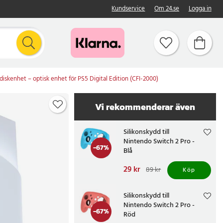
Kundservice
Om 24.se
Logga in
diskenhet – optisk enhet för PS5 Digital Edition (CFI-2000)
Vi rekommenderar även
Silikonskydd till
Nintendo Switch 2 Pro -
-
67
%
Blå
Nuvarande pris
29 kr
:
89 kr
Köp
29 kr
Tidigare pris
:
89 kr
Silikonskydd till
Nintendo Switch 2 Pro -
-
67
%
Röd