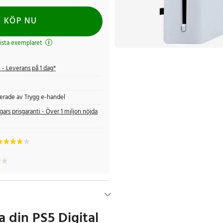
KÖP NU
ista exemplaret
s
- Leverans på 1 dag*
fierade av Trygg e-handel
gars prisgaranti - Över 1 miljon nöjda
 din PS5 Digital