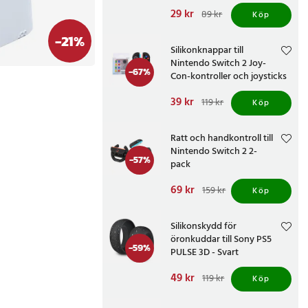
Nuvarande pris
29 kr
:
89 kr
Köp
29 kr
Tidigare pris
:
89 kr
-
21
%
Silikonknappar till
Nintendo Switch 2 Joy-
-
67
%
Con-kontroller och joysticks
Nuvarande pris
39 kr
:
119 kr
Köp
39 kr
Tidigare pris
:
119 kr
Ratt och handkontroll till
Nintendo Switch 2 2-
-
57
%
pack
Nuvarande pris
69 kr
:
159 kr
Köp
69 kr
Tidigare pris
:
159 kr
Silikonskydd för
öronkuddar till Sony PS5
-
59
%
PULSE 3D - Svart
Nuvarande pris
49 kr
:
119 kr
Köp
49 kr
Tidigare pris
:
119 kr