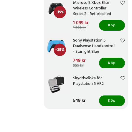
Microsoft Xbox Elite
Wireless Controller
-
15
%
Series 2 - Refurbished
Nuvarande pris
1 099 kr
:
Köp
1 099 kr
Tidigare pris
:
1 299 kr
1 299 kr
Sony Playstation 5
Dualsense Handkontroll
-
25
%
- Starlight Blue
Nuvarande pris
749 kr
:
Köp
749 kr
Tidigare pris
:
999 kr
999 kr
Skyddsväska för
Playstation 5 VR2
Pris
549 kr
:
549 kr
Köp