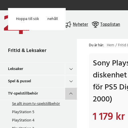
Hoppa till huvudinnehåll
Hoppa till sök
Meny
Nyheter
Topplistan
Du är här:
Hem
Fritid
Fritid & Leksaker
Sony Plays
Leksaker
diskenhet
Spel & pussel
för PS5 Di
TV-spelstillbehör
2000)
Se allt inom
tv-spelstillbehör
PlayStation 5
1 179 kr
Nuvarande pris
:
1 17
PlayStation 4