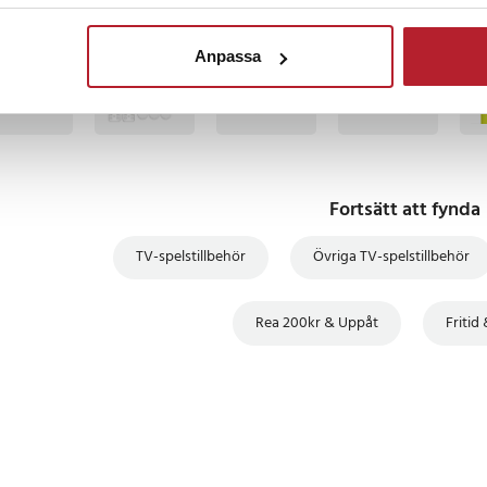
 diskenhet
TSÄLJARE
BÄSTSÄLJARE
BÄSTSÄLJARE
BÄSTSÄLJARE
BÄS
Anpassa
 Digital Edition (CFI-2000 – Slim-
9
Fortsätt att fynda
TV-spelstillbehör
Övriga TV-spelstillbehör
Rea 200kr & Uppåt
Fritid