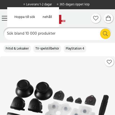
⭐ Leverans 1-2 dagar
⭐ 365 dagars öppet köp
Hoppa till huvudinnehåll
Hoppa till sök
Fritid & Leksaker
TV-spelstillbehör
PlayStation 4