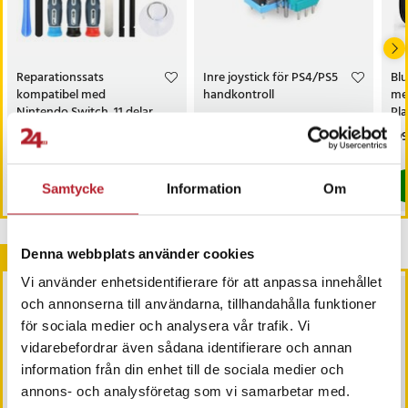
Reparationssats
Inre joystick för PS4/PS5
Bl
kompatibel med
handkontroll
med
Nintendo Switch, 11 delar
Pla
Pris
99 kr
:
99 kr
Pris
59 kr
:
59 kr
Pri
199
Just nu har vi bara 3 kvar av denna produkt
I lager, levereras inom 1-2 vardagar
Köp
Köp
Samtycke
Information
Om
Denna webbplats använder cookies
Andra köpte också
Vi använder enhetsidentifierare för att anpassa innehållet
och annonserna till användarna, tillhandahålla funktioner
för sociala medier och analysera vår trafik. Vi
vidarebefordrar även sådana identifierare och annan
information från din enhet till de sociala medier och
annons- och analysföretag som vi samarbetar med.