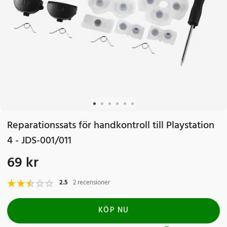
Reparationssats för handkontroll till Playstation
4 - JDS-001/011
69 kr
Pris
:
69 kr
2.5
2 recensioner
KÖP NU