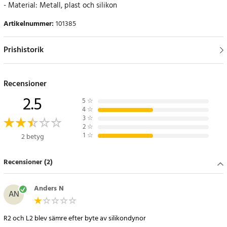
- Material: Metall, plast och silikon
Artikelnummer
:
101385
Prishistorik
Recensioner
2.5
5
☆
4
☆
3
☆
2
☆
1
☆
2 betyg
Recensioner (2)
Anders N
AN
R2 och L2 blev sämre efter byte av silikondynor