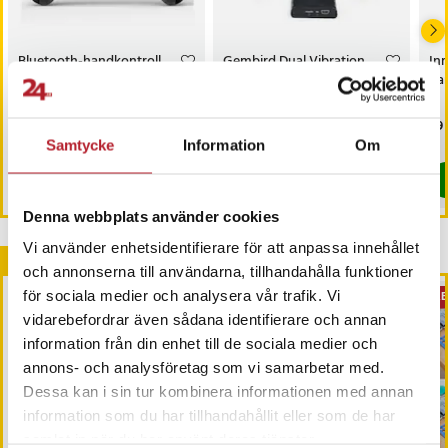
Bluetooth-handkontroll
Gembird Dual Vibration
Inr
med touchpanel till
Trådlös spelkontroll för
ha
PlayStation 4 (PS4) - Grå
PC, Playstation 2 och 3 -
Svart
Pris
199 kr
:
199 kr
Pris
289 kr
:
289 kr
Pri
59 
Just nu har vi bara 3 kvar av denna produkt
Just nu har vi bara 3 kvar av denna pr
Samtycke
Information
Om
Köp
Köp
Denna webbplats använder cookies
Vi använder enhetsidentifierare för att anpassa innehållet
Andra köpte också
och annonserna till användarna, tillhandahålla funktioner
för sociala medier och analysera vår trafik. Vi
PRE
vidarebefordrar även sådana identifierare och annan
information från din enhet till de sociala medier och
annons- och analysföretag som vi samarbetar med.
Dessa kan i sin tur kombinera informationen med annan
information som du har tillhandahållit eller som de har
samlat in när du har använt deras tjänster.
-
53
%
-
8
%