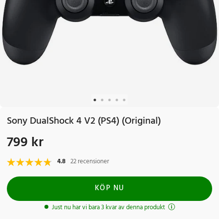
Sony DualShock 4 V2 (PS4) (Original)
799 kr
Pris
:
799 kr
4.8
22 recensioner
KÖP NU
Just nu har vi bara 3 kvar av denna produkt