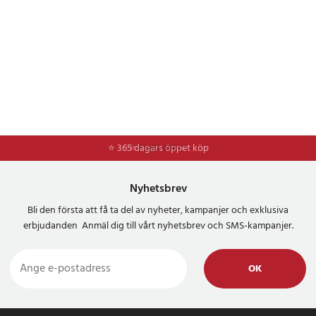
⭐ 365 dagars öppet köp
⭐
Frakt 49kr *
Nyhetsbrev
Bli den första att få ta del av nyheter, kampanjer och exklusiva
erbjudanden Anmäl dig till vårt nyhetsbrev och SMS-kampanjer.
OK