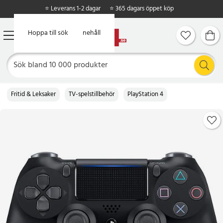
⭐ Leverans 1-2 dagar
⭐ 365 dagars öppet köp
Hoppa till huvudinnehåll
Hoppa till sök
Fritid & Leksaker
TV-spelstillbehör
PlayStation 4