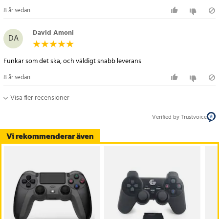
8 år sedan
David Amoni
DA
Funkar som det ska, och väldigt snabb leverans
8 år sedan
Visa fler recensioner
Verified by Trustvoice
Vi rekommenderar även
Artikelnummer
:
57068