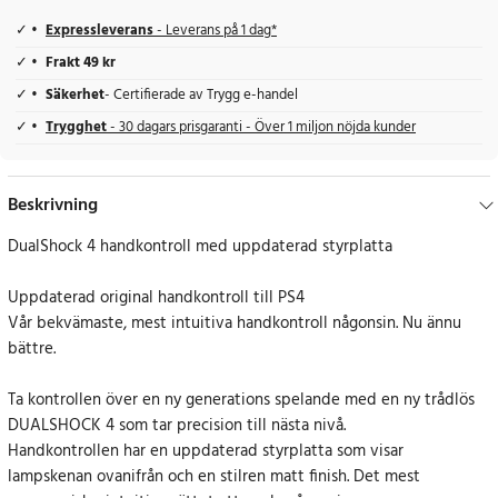
Expressleverans
- Leverans på 1 dag*
Frakt 49 kr
Säkerhet
- Certifierade av Trygg e-handel
Trygghet
- 30 dagars prisgaranti - Över 1 miljon nöjda kunder
Beskrivning
DualShock 4 handkontroll med uppdaterad styrplatta
Uppdaterad original handkontroll till PS4
Vår bekvämaste, mest intuitiva handkontroll någonsin. Nu ännu
bättre.
Ta kontrollen över en ny generations spelande med en ny trådlös
DUALSHOCK 4 som tar precision till nästa nivå.
Handkontrollen har en uppdaterad styrplatta som visar
lampskenan ovanifrån och en stilren matt finish. Det mest