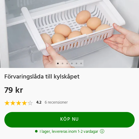
Förvaringslåda till kylskåpet
79 kr
Pris
:
79 kr
4.2
6 recensioner
KÖP NU
I lager, levereras inom 1-2 vardagar