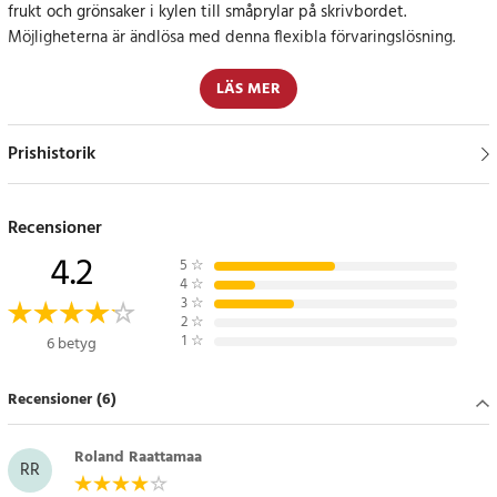
frukt och grönsaker i kylen till småprylar på skrivbordet.
Möjligheterna är ändlösa med denna flexibla förvaringslösning.
Justerbar hylla/låda till kylskåpet
LÄS MER
Den hängs enkelt upp i kanten av hyllan och kan justeras i bredd så
Prishistorik
att den är mellan 20.5 till 28.5 centimeter bred. Tänk dig att kunna
anpassa förvaringsutrymmet i ditt kylskåp exakt efter dina behov!
Recensioner
Specifikation
4.2
- Mått: 16.4 x 20.5-28.5cm
5
☆
4
☆
- Material: Slitstark plast
3
☆
- Färg: Vit
2
☆
1
☆
6 betyg
Artikelnummer
:
82804
Recensioner (6)
Roland Raattamaa
RR