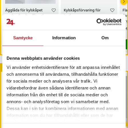
Ägglåda för kylskåpet
Kylskåpsförvaring för
Fla
med utdragbar förvaring
burkar
fla
och fäste
org
kyl
Pris
139 kr
:
139 kr
Pris
279 kr
:
279 kr
Pri
199
Kommer i lager 2026-10-02
I lager, levereras inom 1-2 vardagar
Samtycke
Information
Om
Köp
Köp
Denna webbplats använder cookies
Andra köpte också
Vi använder enhetsidentifierare för att anpassa innehållet
och annonserna till användarna, tillhandahålla funktioner
för sociala medier och analysera vår trafik. Vi
vidarebefordrar även sådana identifierare och annan
information från din enhet till de sociala medier och
annons- och analysföretag som vi samarbetar med.
Dessa kan i sin tur kombinera informationen med annan
information som du har tillhandahållit eller som de har
-
45
%
-
17
%
samlat in när du har använt deras tjänster.