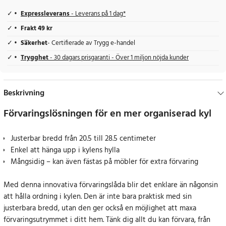
Expressleverans
- Leverans på 1 dag*
Frakt 49 kr
Säkerhet
- Certifierade av Trygg e-handel
Trygghet
- 30 dagars prisgaranti - Över 1 miljon nöjda kunder
Beskrivning
Förvaringslösningen för en mer organiserad kyl
Justerbar bredd från 20.5 till 28.5 centimeter
Enkel att hänga upp i kylens hylla
Mångsidig – kan även fästas på möbler för extra förvaring
Med denna innovativa förvaringslåda blir det enklare än någonsin
att hålla ordning i kylen. Den är inte bara praktisk med sin
justerbara bredd, utan den ger också en möjlighet att maxa
förvaringsutrymmet i ditt hem. Tänk dig allt du kan förvara, från