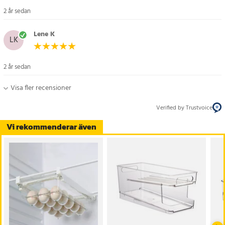
2 år sedan
Lene K
LK
2 år sedan
Visa fler recensioner
Verified by Trustvoice
Vi rekommenderar även