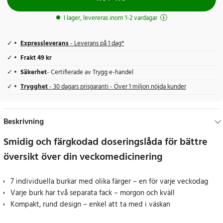
I lager, levereras inom 1-2 vardagar
Expressleverans
- Leverans på 1 dag*
Frakt 49 kr
Säkerhet
- Certifierade av Trygg e-handel
Trygghet
- 30 dagars prisgaranti - Över 1 miljon nöjda kunder
Beskrivning
Smidig och färgkodad doseringslåda för bättre
översikt över din veckomedicinering
7 individuella burkar med olika färger – en för varje veckodag
Varje burk har två separata fack – morgon och kväll
Kompakt, rund design – enkel att ta med i väskan