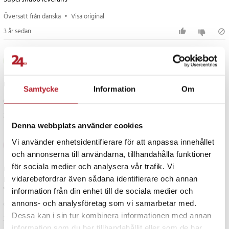
Artikelnummer
:
87522
Översatt från danska
•
Visa original
3 år sedan
Mette R
MR
Perfekt rumsindelning för mina behov. Plats för många piller.
Samtycke
Information
Om
Översatt från danska
•
Visa original
3 år sedan
Denna webbplats använder cookies
Jenna
Vi använder enhetsidentifierare för att anpassa innehållet
J
och annonserna till användarna, tillhandahålla funktioner
för sociala medier och analysera vår trafik. Vi
Produkten fungerar enligt beskrivningen. Det är trevligt för en ung
person att bara ta med sig de nödvändiga dagarnas mediciner, även för
vidarebefordrar även sådana identifierare och annan
övernattningsbesök i byn. Underbart färgglatt!
information från din enhet till de sociala medier och
annons- och analysföretag som vi samarbetar med.
Översatt från finska
•
Visa original
Dessa kan i sin tur kombinera informationen med annan
3 år sedan
information som du har tillhandahållit eller som de har