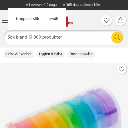
⭐ Leverans 1-2 dagar
⭐ 365 dagars öppet köp
Hoppa till huvudinnehåll
Hoppa till sök
Hälsa & Skönhet
Hygien & hälsa
Doseringsaskar