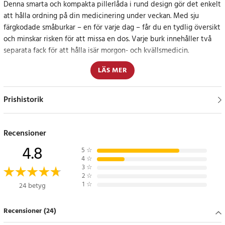
Denna smarta och kompakta pillerlåda i rund design gör det enkelt
att hålla ordning på din medicinering under veckan. Med sju
färgkodade småburkar – en för varje dag – får du en tydlig översikt
och minskar risken för att missa en dos. Varje burk innehåller två
separata fack för att hålla isär morgon- och kvällsmedicin.
LÄS MER
Det smidiga formatet gör att doseringslådan är lätt att bära med
sig i väskan, på resan eller i jackfickan. Perfekt för dig som vill
förenkla din medicinhantering – oavsett om det gäller
Prishistorik
receptbelagda läkemedel, vitaminer eller kosttillskott.
Ökad kontroll och enkelhet i vardagen
Recensioner
4.8
5
☆
Genom att fördela medicinen i förväg undviker du förvirring och
4
☆
dubbelintag. Du ser snabbt vilken dag du är på och om du redan
3
☆
2
☆
tagit dina tabletter.
1
☆
24 betyg
Praktiskt för resor och arbete
Recensioner (24)