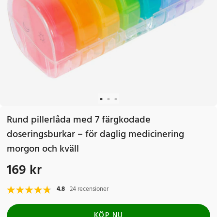
Rund pillerlåda med 7 färgkodade
doseringsburkar – för daglig medicinering
morgon och kväll
169 kr
Pris
:
169 kr
4.8
24 recensioner
KÖP NU