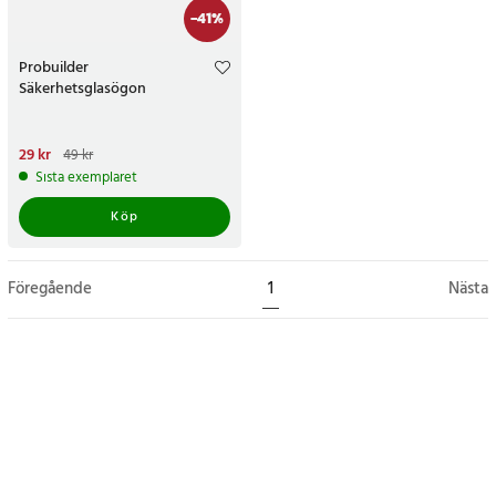
-
41
%
Probuilder
Säkerhetsglasögon
Nuvarande pris
29 kr
:
29 kr
Tidigare
49 kr
pris
:
49 kr
Sista exemplaret
Köp
Föregående
1
Nästa