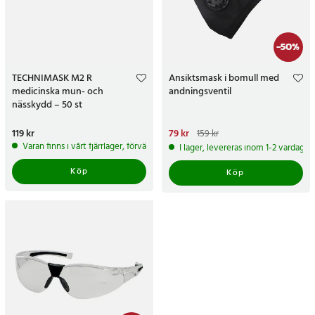
-
50
%
TECHNIMASK M2 R
Ansiktsmask i bomull med
medicinska mun- och
andningsventil
nässkydd – 50 st
Pris
119 kr
:
119 kr
Nuvarande pris
79 kr
:
79 kr
Tidigare
159 kr
pris
:
159 kr
Varan finns i vårt fjärrlager, förväntas skickas inom 5-7 arbetsdagar
I lager, levereras inom 1-2 vardagar
Köp
Köp