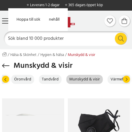
⭐ Leverans 1-2 dagar
⭐ 365 dagars öppet köp
Hoppa till huvudinnehåll
Hoppa till sök
Hälsa & Skönhet
Hygien & hälsa
Munskydd & visir
Munskydd & visir
ar
Öronvård
Tandvård
Munskydd & visir
Värmefiltar