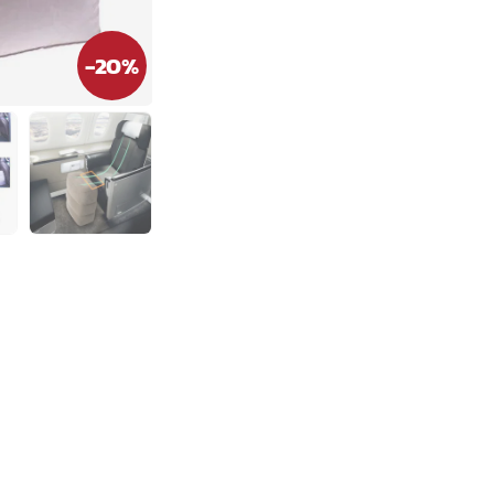
-
20
%