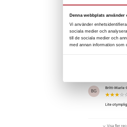
Georgiana M
GM
Denna webbplats använder 
Perfekt för 
Vi använder enhetsidentifierar
sociala medier och analysera 
till de sociala medier och a
Åsa
•
7 år 
med annan information som du 
Å
På bilderna 
Den fick inte 
Britt-Marie
BG
Lite otymplig
Visa fler re