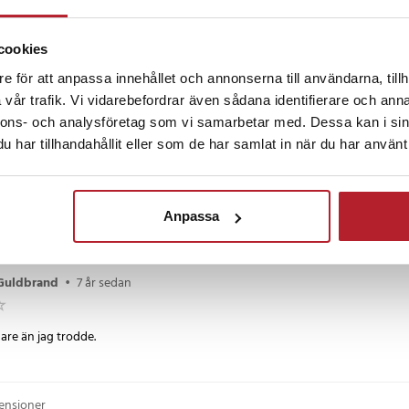
antale
•
6 år sedan
cookies
långresa
e för att anpassa innehållet och annonserna till användarna, tillh
vår trafik. Vi vidarebefordrar även sådana identifierare och anna
nnons- och analysföretag som vi samarbetar med. Dessa kan i sin
sedan
har tillhandahållit eller som de har samlat in när du har använt 
såg det ut som att man kunde blåsa upp den i tre etapper men det kunde man
heller riktigt plats mellan stolarna :(
Anpassa
 Guldbrand
•
7 år sedan
are än jag trodde.
censioner