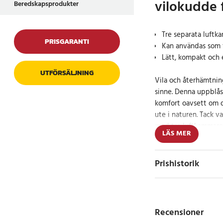
vilokudde 
Beredskapsprodukter
Tre separata luftk
PRISGARANTI
Kan användas som 
Lätt, kompakt och 
UTFÖRSÄLJNING
Vila och återhämtnin
sinne. Denna uppblås
komfort oavsett om d
ute i naturen. Tack 
med tre luftkammare 
LÄS MER
stabilitet efter behov
Kudden är lätt att t
Prishistorik
plats i väskan när den
flygresor, bilresor, c
Justerbar, mångs
Recensioner