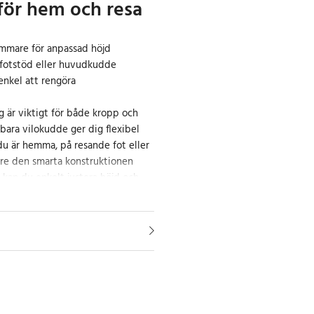
för hem och resa
ammare för anpassad höjd
fotstöd eller huvudkudde
enkel att rengöra
g är viktigt för både kropp och
bara vilokudde ger dig flexibel
u är hemma, på resande fot eller
vare den smarta konstruktionen
kan du enkelt justera höjd och
.
a med sig och tar minimalt med
 är tömd på luft. Perfekt för
amping eller avkoppling i soffan.
idig och enkel att använda