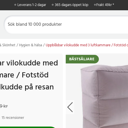
⭐ Leverans 1-2 dagar
⭐ 365 dagars öppet köp
⭐
Frakt 49kr *
 & Skönhet
Hygien & hälsa
Uppblåsbar vilokudde med 3 luftkammare / Fotstöd 
BÄSTSÄLJARE
r vilokudde med
mare / Fotstöd
kudde på resan
kr
Tidigare pris
:
249 kr
9 kr
15 recensioner