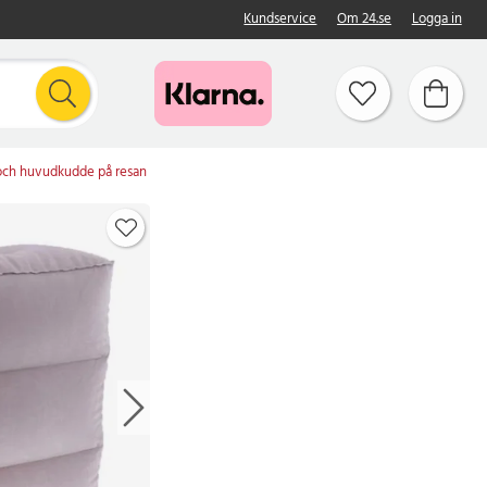
Kundservice
Om 24.se
Logga in
och huvudkudde på resan