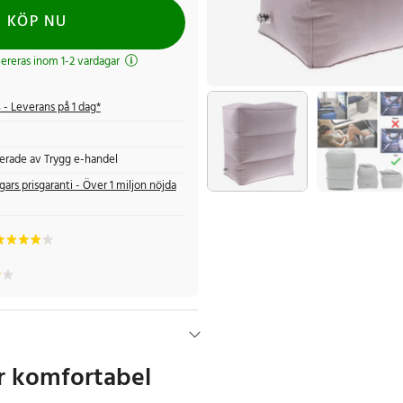
KÖP NU
evereras inom 1-2 vardagar
s
- Leverans på 1 dag*
fierade av Trygg e-handel
gars prisgaranti - Över 1 miljon nöjda
r komfortabel