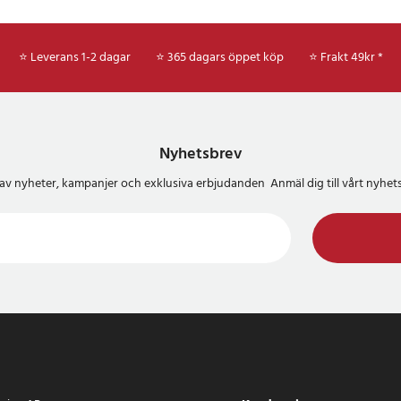
⭐ Leverans 1-2 dagar
⭐ 365 dagars öppet köp
⭐
Frakt 49kr *
Nyhetsbrev
del av nyheter, kampanjer och exklusiva erbjudanden Anmäl dig till vårt nyh