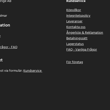
erige AB
Kundservice
Köpvillkor
almar
Integritetspolicy
Leveranser
ation
Kontakta oss
Ångerköp & Reklamation
e
Betalningssätt
n
Lagerstatus
frågor - FAQ
FAQ - Vanliga Frågor
kt
För företag
st via formulär:
Kundservice