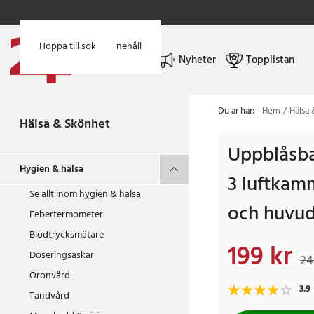
Hoppa till huvudinnehåll
Hoppa till sök
Meny
Nyheter
Topplistan
Du är här:
Hem
Hälsa
Hälsa & Skönhet
Uppblåsba
Hygien & hälsa
3 luftkam
Se allt inom
hygien & hälsa
och huvud
Febertermometer
Blodtrycksmätare
199 kr
Nuvarande pris
:
199 
Doseringsaskar
24
Öronvård
3.9
Tandvård