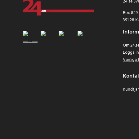
24 se Sv
Box 829
391 28 K
Inform
Om 24.s
Logga i
Vanliga 
Konta
Kundtjän