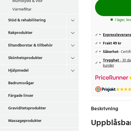
Munskydd & visir
Värmefiltar
Stöd & rehabilitering
I lager, l
Rakprodukter
Expressleveran
Frakt 49 kr
Eltandborstar & tillbehör
Säkerhet
- Certi
Skönhetsprodukter
Trygghet
- 30 da
kunder
Hjälpmedel
Badrumsvågar
Färgade linser
Beskrivning
Graviditetsprodukter
Uppblåsba
Massageprodukter