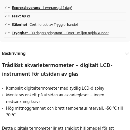
Expressleverans
- Leverans på 1 dag*
Frakt 49 kr
Säkerhet
- Certifierade av Trygg e-handel
Trygghet
- 30 dagars prisgaranti - Över 1 miljon nöjda kunder
Beskrivning
Trådlöst akvarietermometer – digitalt LCD-
instrument för utsidan av glas
Kompakt digitaltermometer med tydlig LCD-display
Monteras enkelt på utsidan av akvarieglaset – ingen
nedsänkning krävs
Hög mätnoggrannhet och brett temperaturintervall: -50 °C till
70 °C
Detta digitala termometer är ett smidigt hjälpmedel för att