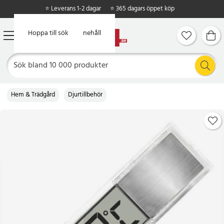
⭐ Leverans 1-2 dagar
⭐ 365 dagars öppet köp
Hoppa till huvudinnehåll
Hoppa till sök
Hem & Trädgård
Djurtillbehör