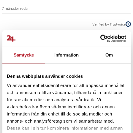
- Strömkälla: AG10-knappcellsbatteri
- Temperaturintervall: -50 °C till 70 °C
7 månader sedan
- Arbetstemperatur: 0 °C till 60 °C
- Noggrannhet: ±1 °C
Verified by Trustvoice
- Upplösning: 0,1 °C
- Display: LCD med hög ljusstyrka
PRISGARANTI
- Mått: ca 70 x 20 x 14 mm
- Vikt: ca 14 g
Samtycke
Information
Om
- Montering: Självhäftande – för utvändig placering på akvarieglas
UTFÖRSÄLJNING
Artikelnummer
:
121267
Denna webbplats använder cookies
Vi använder enhetsidentifierare för att anpassa innehållet
och annonserna till användarna, tillhandahålla funktioner
för sociala medier och analysera vår trafik. Vi
Fortsätt att fynda
vidarebefordrar även sådana identifierare och annan
information från din enhet till de sociala medier och
Hem & Trädgård
Djurtillbehör
annons- och analysföretag som vi samarbetar med.
Dessa kan i sin tur kombinera informationen med annan