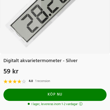
Digitalt akvarietermometer - Silver
59 kr
Pris
:
59 kr
4.0
1 recension
KÖP NU
I lager, levereras inom 1-2 vardagar