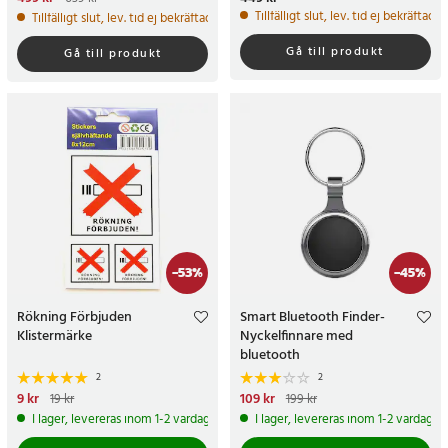
pris
:
639 kr
Tillfälligt slut, lev. tid ej bekräftad.
Tillfälligt slut, lev. tid ej bekräftad.
Gå till produkt
Gå till produkt
-
53
%
-
45
%
Rökning Förbjuden
Smart Bluetooth Finder-
Klistermärke
Nyckelfinnare med
bluetooth
2
2
Nuvarande pris
9 kr
:
9 kr
Tidigare
Nuvarande pris
109 kr
:
109 kr
Tidigare
19 kr
199 kr
pris
:
19 kr
pris
:
199 kr
I lager, levereras inom 1-2 vardagar
I lager, levereras inom 1-2 vardagar