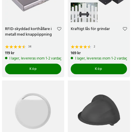
RFID-skyddad korthållare i
Kraftigt lås för grindar
metall med knappöppning
34
2
Pris
119 kr
:
119 kr
Pris
169 kr
:
169 kr
I lager, levereras inom 1-2 vardagar
I lager, levereras inom 1-2 vardagar
Köp
Köp