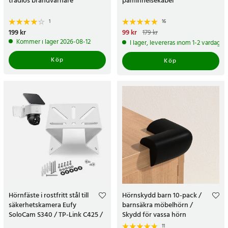
trådlös brandvarnare
påminnelsekabel
1
16
Pris
199 kr
:
199 kr
Nuvarande pris
99 kr
:
99 kr
Tidigare
179 kr
pris
:
179 kr
Kommer i lager 2026-08-12
I lager, levereras inom 1-2 vardagar
Köp
Köp
Hörnfäste i rostfritt stål till
Hörnskydd barn 10-pack /
säkerhetskamera Eufy
barnsäkra möbelhörn /
SoloCam S340 / TP-Link C425 /
Skydd för vassa hörn
C500 - Vit
11