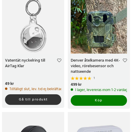
Vatentät nyckelring till
Denver åtelkamera med 4K-
AirTag Klar
video, rörelsesensor och
nattseende
1
Pris
49 kr
:
49 kr
Pris
499 kr
:
499 kr
Tillfälligt slut, lev. tid ej bekräftad.
I lager, levereras inom 1-2 vardagar
Gå till produkt
Köp