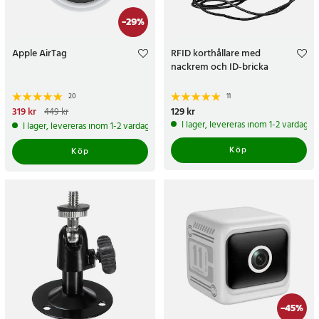
-
29
%
Apple AirTag
RFID korthållare med
nackrem och ID-bricka
20
11
Nuvarande pris
319 kr
:
319 kr
Tidigare
Pris
129 kr
:
129 kr
449 kr
pris
:
449 kr
I lager, levereras inom 1-2 vardagar
I lager, levereras inom 1-2 vardagar
Köp
Köp
-
45
%