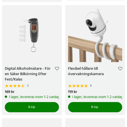
Digital Alkoholmätare - För
Flexibel hållare till
en Säker Bilkörning Efter
övervakningskamera
Fest/Kalas
2
6
Pris
169 kr
:
169 kr
Pris
119 kr
:
119 kr
I lager, levereras inom 1-2 vardagar
I lager, levereras inom 1-2 vardagar
Köp
Köp