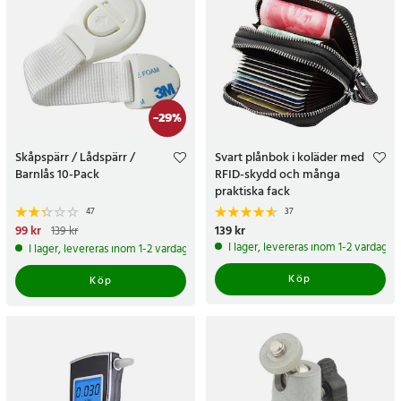
-
29
%
Skåpspärr / Lådspärr /
Svart plånbok i koläder med
Barnlås 10-Pack
RFID-skydd och många
praktiska fack
47
37
Nuvarande pris
99 kr
:
99 kr
Tidigare
Pris
139 kr
:
139 kr
139 kr
pris
:
139 kr
I lager, levereras inom 1-2 vardagar
I lager, levereras inom 1-2 vardagar
Köp
Köp