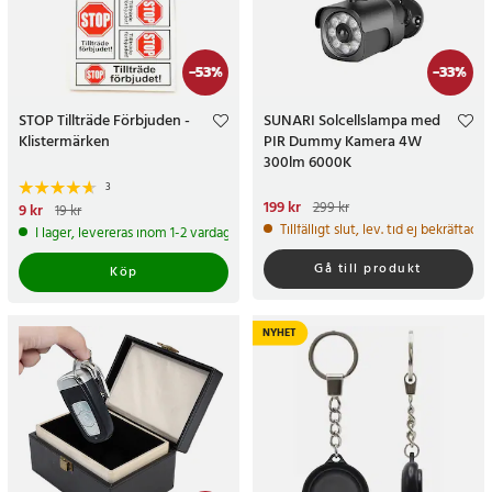
-
53
%
-
33
%
STOP Tillträde Förbjuden -
SUNARI Solcellslampa med
Klistermärken
PIR Dummy Kamera 4W
300lm 6000K
3
Nuvarande pris
199 kr
:
199 kr
Tidigare
299 kr
Nuvarande pris
9 kr
:
9 kr
Tidigare
19 kr
pris
:
299 kr
pris
:
19 kr
Tillfälligt slut, lev. tid ej bekräftad.
I lager, levereras inom 1-2 vardagar
Gå till produkt
Köp
NYHET