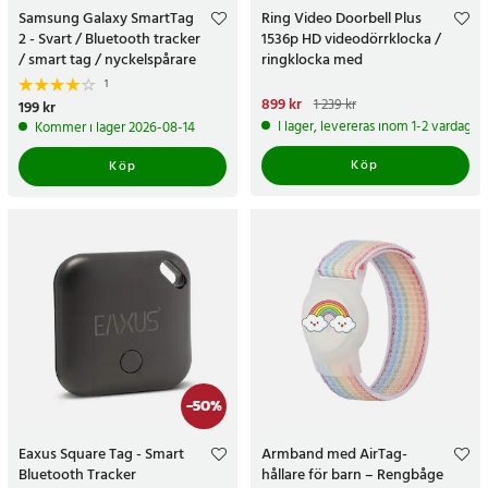
Samsung Galaxy SmartTag
Ring Video Doorbell Plus
2 - Svart / Bluetooth tracker
1536p HD videodörrklocka /
/ smart tag / nyckelspårare
ringklocka med
tvåvägskommunikation -
1
Refurbished
Nuvarande pris
899 kr
:
899 kr
Tidigare
1 239 kr
Pris
199 kr
:
199 kr
pris
:
1 239 kr
I lager, levereras inom 1-2 vardagar
Kommer i lager 2026-08-14
Köp
Köp
-
50
%
Eaxus Square Tag - Smart
Armband med AirTag-
Bluetooth Tracker
hållare för barn – Rengbåge