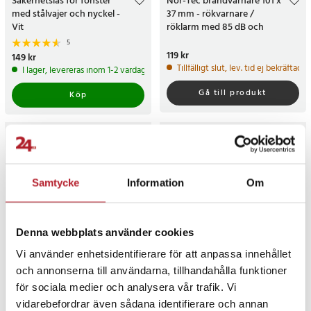
Säkerhetslås för fönster
Nor-Tec brandvarnare 101 x
med stålvajer och nyckel -
37 mm - rökvarnare /
Vit
röklarm med 85 dB och
testknapp
5
Pris
119 kr
:
119 kr
Pris
149 kr
:
149 kr
Tillfälligt slut, lev. tid ej bekräftad.
I lager, levereras inom 1-2 vardagar
Gå till produkt
Köp
Samtycke
Information
Om
Denna webbplats använder cookies
-
42
%
Vi använder enhetsidentifierare för att anpassa innehållet
och annonserna till användarna, tillhandahålla funktioner
Grundig Brandvarnare med
BodyGuard Knock Out V.2 -
för sociala medier och analysera vår trafik. Vi
Högljudd Siren 85 dB –
Självförsvarsspray
Skydda Ditt Hem eller Företag
vidarebefordrar även sådana identifierare och annan