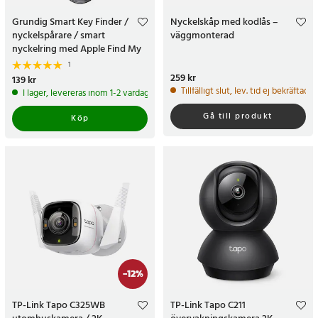
Grundig Smart Key Finder /
Nyckelskåp med kodlås –
nyckelspårare / smart
väggmonterad
nyckelring med Apple Find My
1
Pris
259 kr
:
259 kr
Pris
139 kr
:
139 kr
Tillfälligt slut, lev. tid ej bekräftad.
I lager, levereras inom 1-2 vardagar
Gå till produkt
Köp
-
12
%
TP-Link Tapo C325WB
TP-Link Tapo C211