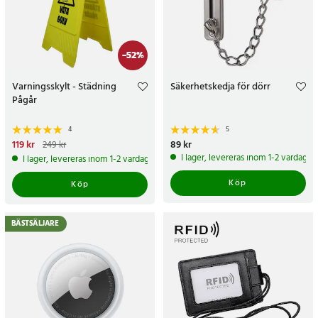
-
52
%
Varningsskylt - Städning
Säkerhetskedja för dörr
Pågår
4
5
Nuvarande pris
119 kr
:
119 kr
Tidigare
Pris
89 kr
:
89 kr
249 kr
pris
:
249 kr
I lager, levereras inom 1-2 vardagar
I lager, levereras inom 1-2 vardagar
Köp
Köp
BÄSTSÄLJARE