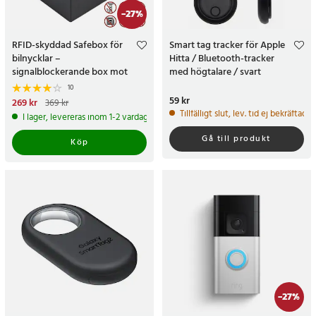
-
27
%
RFID-skyddad Safebox för
Smart tag tracker för Apple
bilnycklar –
Hitta / Bluetooth-tracker
signalblockerande box mot
med högtalare / svart
keyless-stöld
spårningsbricka med
10
nyckelring
Pris
59 kr
:
59 kr
Nuvarande pris
269 kr
:
269 kr
Tidigare
369 kr
pris
:
369 kr
Tillfälligt slut, lev. tid ej bekräftad.
I lager, levereras inom 1-2 vardagar
Gå till produkt
Köp
-
27
%