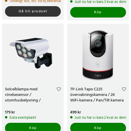
Tillfälligt slut, lev. tid ej bekräftad.
Just nu har vi bara 3 kvar av denna
Gå till produkt
Köp
Solcellslampa med
TP-Link Tapo C225
rörelsesensor /
övervakningskamera / 2K
utomhusbelysning /
WiFi-kamera / Pan/Tilt kamera
dummykamera med belysning
/ kamera / kamera med
sekretessläge
Pris
179 kr
:
179 kr
Pris
499 kr
:
499 kr
Sista exemplaret
Just nu har vi bara 2 kvar av denna
Köp
Köp