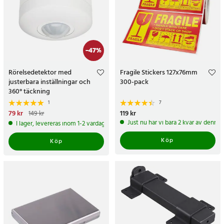
-
47
%
Rörelsedetektor med
Fragile Stickers 127x76mm
justerbara inställningar och
300-pack
360° täckning
1
7
Nuvarande pris
79 kr
:
79 kr
Tidigare
Pris
119 kr
:
119 kr
149 kr
pris
:
149 kr
Just nu har vi bara 2 kvar av denna
I lager, levereras inom 1-2 vardagar
Köp
Köp