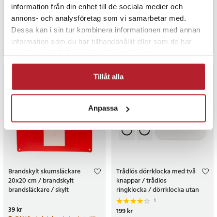
information från din enhet till de sociala medier och
1
Pris
169 kr
:
169 kr
Nuvarande pris
109 kr
:
109 kr
Tidigare
189 kr
annons- och analysföretag som vi samarbetar med.
pris
:
189 kr
I lager, levereras inom 1-2 vardagar
Tillfälligt slut, lev. tid ej bekräftad.
Dessa kan i sin tur kombinera informationen med annan
Köp
information som du har tillhandahållit eller som de har
Gå till produkt
samlat in när du har använt deras tjänster.
Tillåt alla
Anpassa
Brandskylt skumsläckare
Trådlös dörrklocka med två
20x20 cm / brandskylt
knappar / trådlös
brandsläckare / skylt
ringklocka / dörrklocka utan
brandutrustning /
kabel / dörrklocka med
1
säkerhetsskylt brandsläckare
mottagare
Pris
39 kr
:
39 kr
Pris
199 kr
:
199 kr