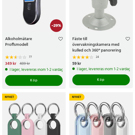
-
29
%
Alkoholmätare
Fäste till
Proffsmodell
övervakningskamera med
kulled och 360° panorering
77
24
Nuvarande pris
349 kr
:
349 kr
Tidigare
Pris
59 kr
:
59 kr
489 kr
pris
:
489 kr
I lager, levereras inom 1-2 vardagar
I lager, levereras inom 1-2 vardagar
Köp
Köp
NYHET
NYHET