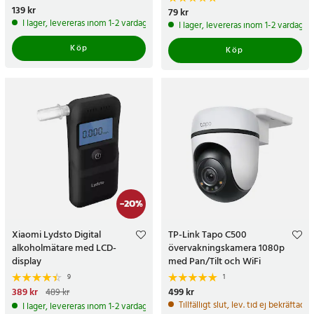
Pris
139 kr
:
139 kr
Pris
79 kr
:
79 kr
I lager, levereras inom 1-2 vardagar
I lager, levereras inom 1-2 vardagar
Köp
Köp
-
20
%
Xiaomi Lydsto Digital
TP-Link Tapo C500
alkoholmätare med LCD-
övervakningskamera 1080p
display
med Pan/Tilt och WiFi
9
1
Nuvarande pris
389 kr
:
389 kr
Tidigare
Pris
499 kr
:
499 kr
489 kr
pris
:
489 kr
Tillfälligt slut, lev. tid ej bekräftad.
I lager, levereras inom 1-2 vardagar