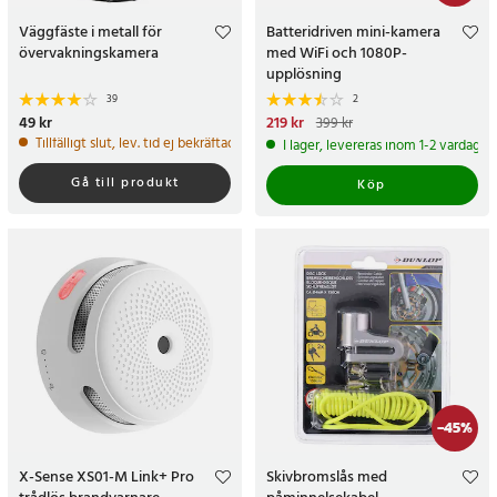
Väggfäste i metall för
Batteridriven mini-kamera
övervakningskamera
med WiFi och 1080P-
upplösning
39
2
Pris
49 kr
:
49 kr
Nuvarande pris
219 kr
:
219 kr
Tidigare
399 kr
pris
:
399 kr
Tillfälligt slut, lev. tid ej bekräftad.
I lager, levereras inom 1-2 vardagar
Gå till produkt
Köp
-
45
%
X-Sense XS01-M Link+ Pro
Skivbromslås med