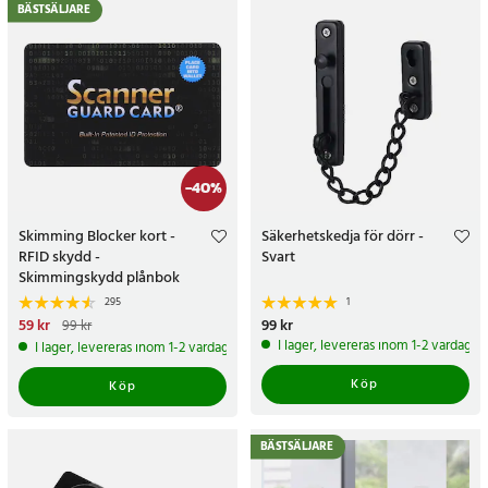
BÄSTSÄLJARE
-
40
%
Skimming Blocker kort -
Säkerhetskedja för dörr -
RFID skydd -
Svart
Skimmingskydd plånbok
295
1
Nuvarande pris
59 kr
:
59 kr
Tidigare
Pris
99 kr
:
99 kr
99 kr
pris
:
99 kr
I lager, levereras inom 1-2 vardagar
I lager, levereras inom 1-2 vardagar
Köp
Köp
BÄSTSÄLJARE