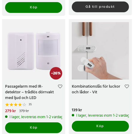
Gå till produkt
Köp
-
26
%
Passagelarm med IR-
Kombinationslås för luckor
detektor – trådlös dörrvakt
och lådor - Vit
med ljud och LED
35
Pris
139 kr
:
139 kr
Nuvarande pris
279 kr
:
279 kr
Tidigare
379 kr
pris
:
379 kr
I lager, levereras inom 1-2 vardagar
I lager, levereras inom 1-2 vardagar
Köp
Köp