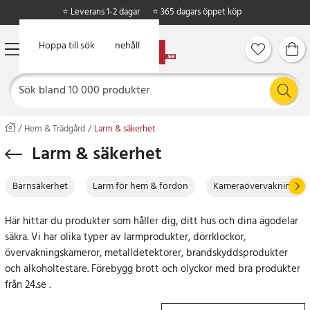
⭐ Leverans 1-2 dagar
⭐ 365 dagars öppet köp
Hoppa till huvudinnehåll
Hoppa till sök
Hem & Trädgård
Larm & säkerhet
Larm & säkerhet
Barnsäkerhet
Larm för hem & fordon
Kameraövervakning
Här hittar du produkter som håller dig, ditt hus och dina ägodelar
säkra. Vi har olika typer av larmprodukter, dörrklockor,
övervakningskameror, metalldetektorer, brandskyddsprodukter
och alkoholtestare. Förebygg brott och olyckor med bra produkter
från 24.se .