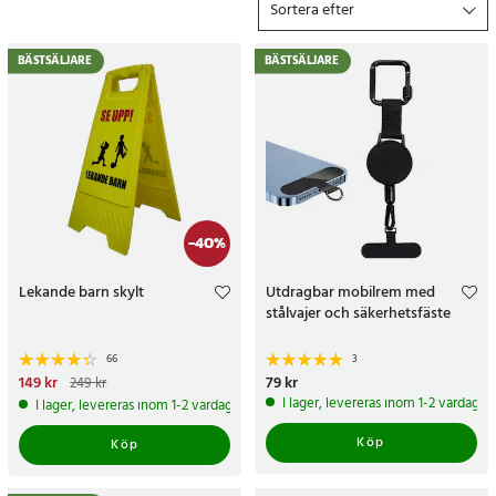
Sortera efter
BÄSTSÄLJARE
BÄSTSÄLJARE
-
40
%
Lekande barn skylt
Utdragbar mobilrem med
stålvajer och säkerhetsfäste
66
3
Nuvarande pris
149 kr
:
149 kr
Tidigare
Pris
79 kr
:
79 kr
249 kr
pris
:
249 kr
I lager, levereras inom 1-2 vardagar
I lager, levereras inom 1-2 vardagar
Köp
Köp