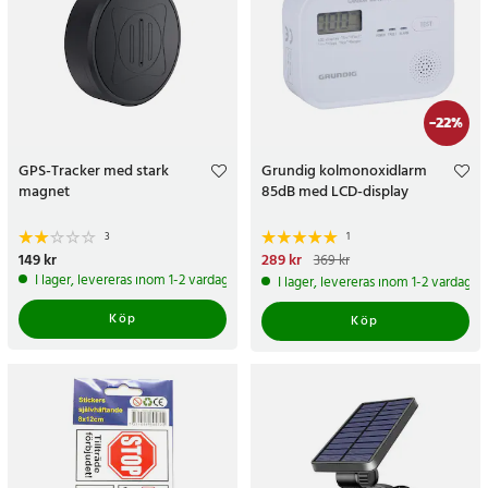
-
22
%
GPS-Tracker med stark
Grundig kolmonoxidlarm
magnet
85dB med LCD-display
3
1
Pris
149 kr
:
149 kr
Nuvarande pris
289 kr
:
289 kr
Tidigare
369 kr
pris
:
369 kr
I lager, levereras inom 1-2 vardagar
I lager, levereras inom 1-2 vardagar
Köp
Köp