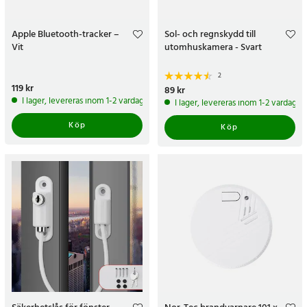
Apple Bluetooth-tracker –
Sol- och regnskydd till
Vit
utomhuskamera - Svart
2
Pris
119 kr
:
119 kr
Pris
89 kr
:
89 kr
I lager, levereras inom 1-2 vardagar
I lager, levereras inom 1-2 vardagar
Köp
Köp