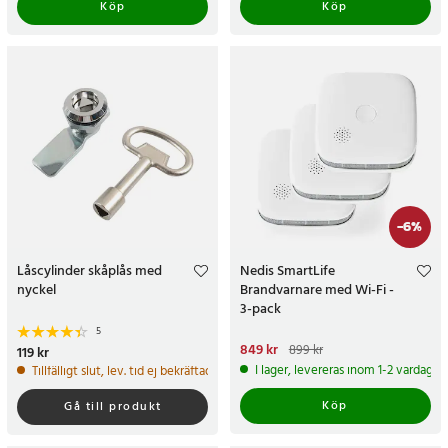
Köp
Köp
-
6
%
Låscylinder skåplås med
Nedis SmartLife
nyckel
Brandvarnare med Wi-Fi -
3-pack
5
Nuvarande pris
849 kr
:
849 kr
Tidigare
899 kr
Pris
119 kr
:
119 kr
pris
:
899 kr
I lager, levereras inom 1-2 vardagar
Tillfälligt slut, lev. tid ej bekräftad.
Köp
Gå till produkt