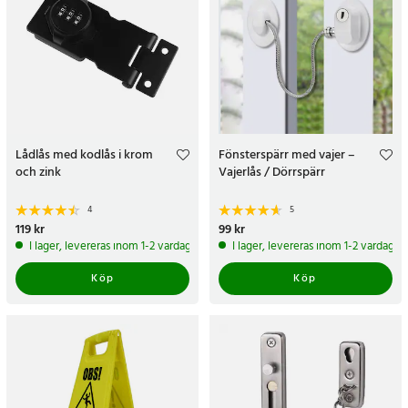
Lådlås med kodlås i krom
Fönsterspärr med vajer –
och zink
Vajerlås / Dörrspärr
4
5
Pris
119 kr
:
119 kr
Pris
99 kr
:
99 kr
I lager, levereras inom 1-2 vardagar
I lager, levereras inom 1-2 vardagar
Köp
Köp