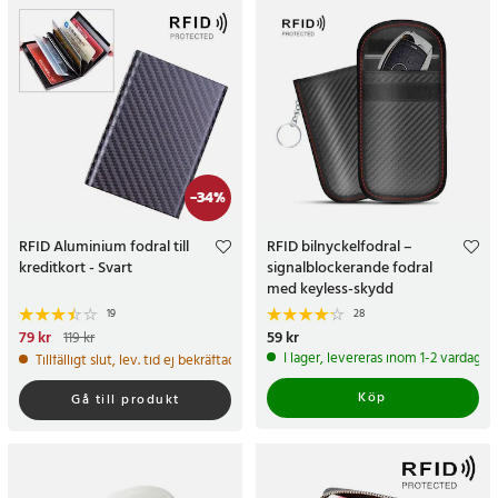
-
34
%
RFID Aluminium fodral till
RFID bilnyckelfodral –
kreditkort - Svart
signalblockerande fodral
med keyless-skydd
19
28
Nuvarande pris
79 kr
:
79 kr
Tidigare
Pris
59 kr
:
59 kr
119 kr
pris
:
119 kr
I lager, levereras inom 1-2 vardagar
Tillfälligt slut, lev. tid ej bekräftad.
Köp
Gå till produkt