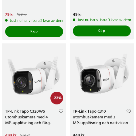
Nuvarande pris
79 kr
:
79 kr
Tidigare
Pris
49 kr
:
49 kr
159 kr
pris
:
159 kr
Just nu har vi bara 3 kvar av denna
Just nu har vi bara 2 kvar av denna produkt
Köp
Köp
-
22
%
TP-Link Tapo C320WS
TP-Link Tapo C310
utomhuskamera med 4
utomhuskamera med 3
MP-upplösning och färg-
MP-upplösning och nattvision
nattvision
Nuvarande pris
499 kr
:
499 kr
Tidigare
Pris
449 kr
:
449 kr
639 kr