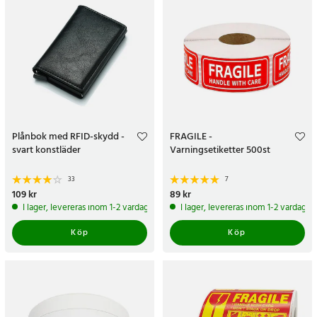
Plånbok med RFID-skydd -
FRAGILE -
svart konstläder
Varningsetiketter 500st
33
7
Pris
109 kr
:
109 kr
Pris
89 kr
:
89 kr
I lager, levereras inom 1-2 vardagar
I lager, levereras inom 1-2 vardagar
Köp
Köp