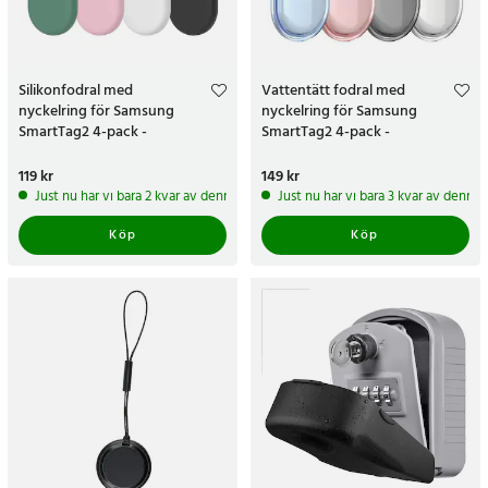
Silikonfodral med
Vattentätt fodral med
nyckelring för Samsung
nyckelring för Samsung
SmartTag2 4-pack -
SmartTag2 4-pack -
Svart/Vit/Grön/Rosa
Klar/Svart/Rosa/Blå
Pris
119 kr
:
119 kr
Pris
149 kr
:
149 kr
Just nu har vi bara 2 kvar av denna produkt
Just nu har vi bara 3 kvar av denna
Köp
Köp