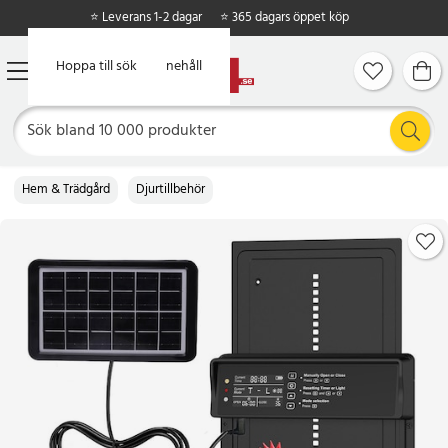
⭐ Leverans 1-2 dagar
⭐ 365 dagars öppet köp
Hoppa till huvudinnehåll
Hoppa till sök
Hem & Trädgård
Djurtillbehör