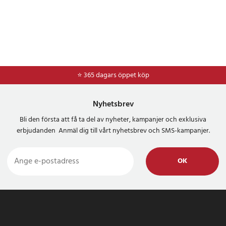
⭐ 365 dagars öppet köp
⭐
Frakt 49kr *
Nyhetsbrev
Bli den första att få ta del av nyheter, kampanjer och exklusiva
erbjudanden Anmäl dig till vårt nyhetsbrev och SMS-kampanjer.
OK