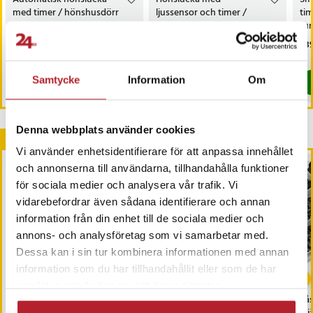
med timer / hönshusdörr
ljussensor och timer /
ti
/ dörr i aluminium
automatisk hönslucka med
fun
solpanel / kycklinglucka med
Pris
499 kr
:
499 kr
Pris
699 kr
:
699 kr
Pri
639
fjärrkontroll
I lager, levereras inom 1-2 vardagar
I lager, levereras inom 1-2 vardagar
Samtycke
Information
Om
Köp
Köp
Denna webbplats använder cookies
Andra köpte också
Vi använder enhetsidentifierare för att anpassa innehållet
BÄSTSÄLJARE
BÄSTSÄLJARE
och annonserna till användarna, tillhandahålla funktioner
för sociala medier och analysera vår trafik. Vi
vidarebefordrar även sådana identifierare och annan
information från din enhet till de sociala medier och
annons- och analysföretag som vi samarbetar med.
Dessa kan i sin tur kombinera informationen med annan
-
50
%
information som du har tillhandahållit eller som de har
samlat in när du har använt deras tjänster.
Magnetic - Roligt
Glowsticks - Storpack
Lås