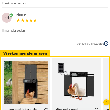
10 månader sedan
Finn H
FH
11 månader sedan
Verified by Trustvoice
Vi rekommenderar även
Automatisk hönslucka
Hönslucka med
Sm