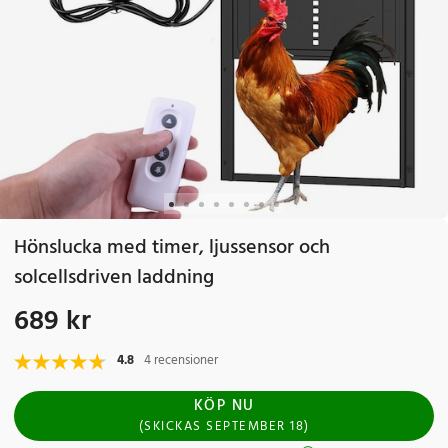
Hönslucka med timer, ljussensor och
solcellsdriven laddning
689 kr
Pris
:
689 kr
4.8
4 recensioner
KÖP NU
(
SKICKAS
SEPTEMBER 18
)