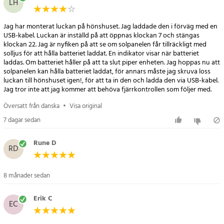
LH
- Laddning: Solpanel, USB Type-C-laddare eller mobil strömkälla
- Funktioner: Timer, ljussensor, automatisk öppning och stängning
Jag har monterat luckan på hönshuset. Jag laddade den i förväg med en
- Laddspänning: 5V, ström >500MA
USB-kabel. Luckan är inställd på att öppnas klockan 7 och stängas
klockan 22. Jag är nyfiken på att se om solpanelen får tillräckligt med
Artikelnummer
:
117345
solljus för att hålla batteriet laddat. En indikator visar när batteriet
laddas. Om batteriet håller på att ta slut piper enheten. Jag hoppas nu att
solpanelen kan hålla batteriet laddat, för annars måste jag skruva loss
luckan till hönshuset igen!, för att ta in den och ladda den via USB-kabel.
Jag tror inte att jag kommer att behöva fjärrkontrollen som följer med.
Översatt från danska
•
Visa original
7 dagar sedan
Rune D
RD
8 månader sedan
Erik C
EC