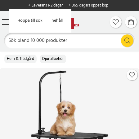
⭐ Leverans 1-2 dagar
⭐ 365 dagars öppet köp
Hoppa till huvudinnehåll
Hoppa till sök
Hem & Trädgård
Djurtillbehör