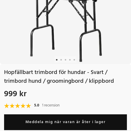
Hopfällbart trimbord för hundar - Svart /
trimbord hund / groomingbord / klippbord
999 kr
Pris
:
999 kr
5.0
1 recension
Meddela mig när varan är åter i lager