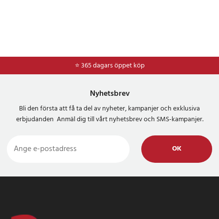
⭐ 365 dagars öppet köp
⭐
Frakt 49kr *
Nyhetsbrev
Bli den första att få ta del av nyheter, kampanjer och exklusiva
erbjudanden Anmäl dig till vårt nyhetsbrev och SMS-kampanjer.
OK