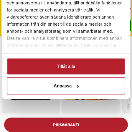
hållare
och annonserna till användarna, tillhandahålla funktioner
Pris
99 kr
:
99 kr
Pris
169 kr
:
169 kr
Nu
169
för sociala medier och analysera vår trafik. Vi
169
I lager, levereras inom 1-2 vardagar
Kommer i lager 2026-09-19
vidarebefordrar även sådana identifierare och annan
information från din enhet till de sociala medier och
Köp
Köp
annons- och analysföretag som vi samarbetar med.
Dessa kan i sin tur kombinera informationen med annan
information som du har tillhandahållit eller som de har
Senast besökta
samlat in när du har använt deras tjänster.
BÄSTSÄLJARE
BÄS
Tillåt alla
Anpassa
PRISGARANTI