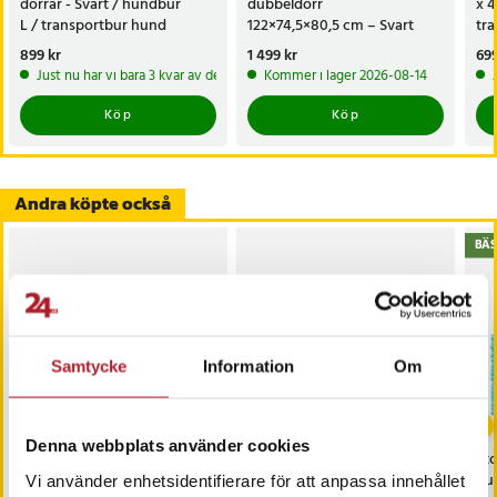
dörrar - Svart / hundbur
dubbeldörr
x 4
L / transportbur hund
122×74,5×80,5 cm – Svart
tra
hop
Pris
899 kr
:
899 kr
Pris
1 499 kr
:
1 499 kr
Pri
699
Just nu har vi bara 3 kvar av denna produkt
Kommer i lager 2026-08-14
Köp
Köp
Andra köpte också
BÄS
Samtycke
Information
Om
Denna webbplats använder cookies
Biologiskt nedbrytbara
Biologiskt nedbrytbara
Sto
bajspåsar 8 rullar
bajspåsar 16 rullar + 1
hu
Vi använder enhetsidentifierare för att anpassa innehållet