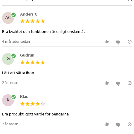
ihåg att alltid följa nationella regler och rekommendationer för
husdjurshållning, såsom de som finns hos Jordbruksverket.
Anders C
AC
Specifikation
Bra kvalitet och funktionen är enligt önskemål.
- Antal delar: 8
- Panelstorlek: 80 x 80 cm
4 månader sedan
- Hålens bredd i gallret: Ca 5 cm
- Flexibel montering: Möjlighet att bygga olika former och
Gudrun
G
storlekar
Artikelnummer
:
84986
Lätt att sätta ihop
2 år sedan
Klas
K
Bra produkt, gott värde för pengarna
2 år sedan