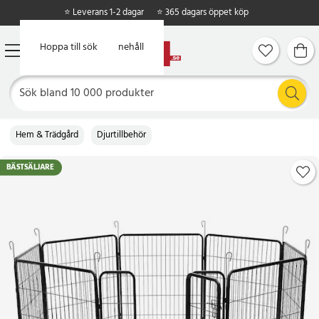
⭐ Leverans 1-2 dagar
⭐ 365 dagars öppet köp
Hoppa till huvudinnehåll
Hoppa till sök
Hem & Trädgård
Djurtillbehör
BÄSTSÄLJARE