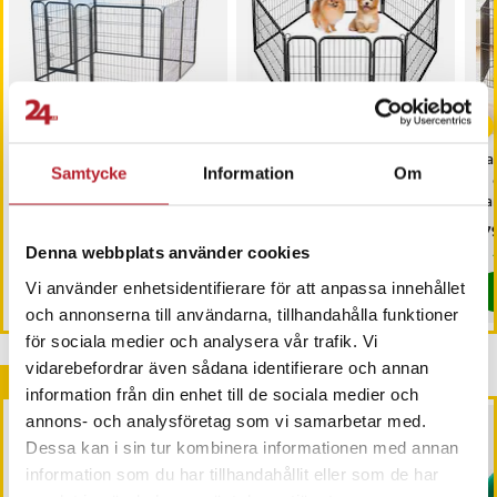
-
56
%
Hundhage i metall 80 x
Valphage / husdjurshage
Va
Samtycke
Information
Om
60 cm 8 delar /
60cm 6 sektioner /
61 
Hundgård i metall / Valphage
hopfällbar hundhage i metall
pan
i metall / Valpstaket
med dörr
Nuvarande pris
999 kr
:
Pris
849 kr
:
849 kr
Pri
679
2 249 kr
999 kr
Tidigare pris
:
2 249 kr
Sista exemplaret
Denna webbplats använder cookies
I lager, levereras inom 1-2 vardagar
Vi använder enhetsidentifierare för att anpassa innehållet
Köp
Köp
och annonserna till användarna, tillhandahålla funktioner
för sociala medier och analysera vår trafik. Vi
vidarebefordrar även sådana identifierare och annan
Andra köpte också
information från din enhet till de sociala medier och
annons- och analysföretag som vi samarbetar med.
Dessa kan i sin tur kombinera informationen med annan
information som du har tillhandahållit eller som de har