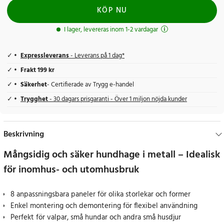
KÖP NU
I lager, levereras inom 1-2 vardagar
Expressleverans
- Leverans på 1 dag*
Frakt 199 kr
Säkerhet
- Certifierade av Trygg e-handel
Trygghet
- 30 dagars prisgaranti - Över 1 miljon nöjda kunder
Beskrivning
Mångsidig och säker hundhage i metall – Idealisk
för inomhus- och utomhusbruk
8 anpassningsbara paneler för olika storlekar och former
Enkel montering och demontering för flexibel användning
Perfekt för valpar, små hundar och andra små husdjur