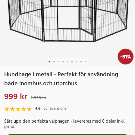
-
31
%
Hundhage i metall - Perfekt för användning
både inomhus och utomhus
999 kr
Nuvarande pris
:
999 kr
Tidigare pris
:
1 449 kr
1 449 kr
4.6
65 recensioner
Sätt upp den perfekta valphagen - levereras med 8 delar inkl.
grind.