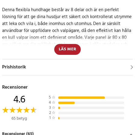
Denna flexibla hundhage består av 8 delar och är en perfekt
lösning för att ge dina husdjur ett säkert och kontrollerat utrymme
att leka och vila i, både inomhus och utomhus. Den är särskilt
användbar för uppfödare och valpägare, då den effektivt kan hålla
en kull valpar inom ett definierat område. Varje panel är 80 x 80
cm, vilket ger dig möjlighet att bygga hagen i olika storlekar och
LÄS MER
former, allt från en långsträckt inhägnad till två separata hagar.
Detta gör hagen extremt anpassningsbar efter dina behov och
utrymmet i ditt hem eller trädgård. Den upphöjda burdörren är en
Prishistorik
smart detalj som förhindrar att valparna springer ut så fort grinden
öppnas.
Recensioner
Praktisk och hållbar design
4.6
5
☆
4
☆
Denna hundhage är inte bara begränsad till hundar; den är också
3
☆
2
☆
utmärkt för att hysa andra små husdjur som kaniner, kattungar eller
1
☆
65 betyg
sköldpaddor. Dess hållbara metallkonstruktion säkerställer lång
livslängd och pålitlighet. Dessutom är hagen enkel att montera och
Recensioner (65)
demontera, vilket gör den praktisk för transport och förvaring. Kom