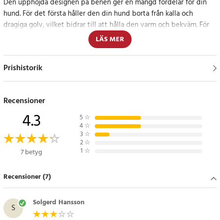
Den upphöjda designen på benen ger en mängd fördelar för din
hund. För det första håller den din hund borta från kalla och
dragiga golv, vilket bidrar till att hålla den varm och bekväm. För
det andra hjälper den till att avlasta trycket på lederna, vilket är
LÄS MER
speciellt viktigt för äldre hundar eller de med ledproblem.
Prishistorik
Men det bästa av allt är att den här hundsängen på ben ser
fantastisk ut i ditt hem och bäddas utefter önskemål. Sängen
passar dessutom lika väl inomhus som utomhus i trädgården!
Recensioner
4.3
Storlek: Medium
5
☆
Max kapacitet: 30kg
4
☆
3
☆
Mått: 63.5 x 81 x 17 cm
2
☆
1
☆
7 betyg
Artikelnummer
:
101160
Recensioner (7)
Solgerd Hansson
S