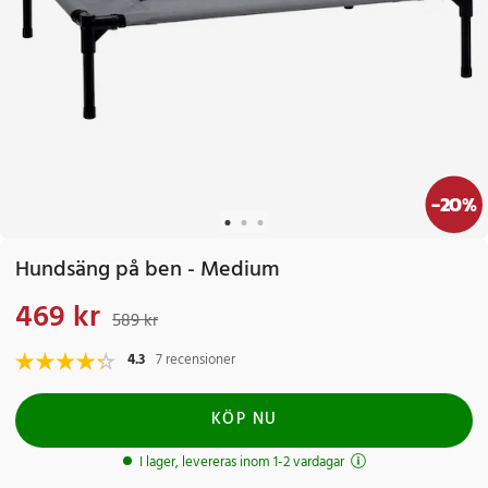
-
20
%
Hundsäng på ben - Medium
469 kr
Nuvarande pris
:
469 kr
Tidigare pris
:
589 kr
589 kr
4.3
7 recensioner
KÖP NU
I lager, levereras inom 1-2 vardagar