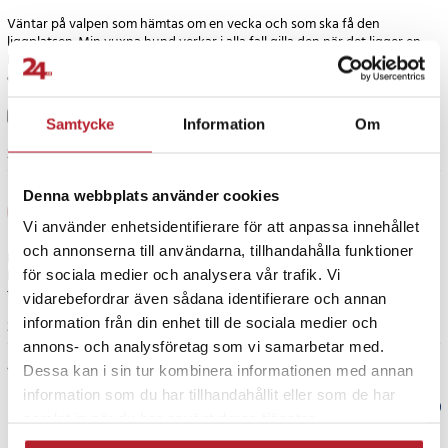
Väntar på valpen som hämtas om en vecka och som ska få den
liggplatsen. Min vuxna hund verkar i alla fall gilla den när det ligger en
Biabädd ovanpå, fastän den är för liten för henne. Möjligt att jag köper
den största varianten åt henne. Det blir nog bra för båda två.
Samtycke
Information
Om
2 år sedan
Denna webbplats använder cookies
Agneta L
AL
Vi använder enhetsidentifierare för att anpassa innehållet
och annonserna till användarna, tillhandahålla funktioner
DeeDee gav toppbetyg🍀
Hon väljer denna hundarna,före sina andra tre sängar,visst är det
för sociala medier och analysera vår trafik. Vi
toppenbetyg;-)
vidarebefordrar även sådana identifierare och annan
information från din enhet till de sociala medier och
3 år sedan
annons- och analysföretag som vi samarbetar med.
Visa fler recensioner
Dessa kan i sin tur kombinera informationen med annan
information som du har tillhandahållit eller som de har
Verified by Trustvoice
samlat in när du har använt deras tjänster.