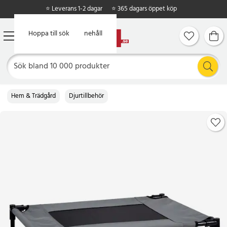
⭐ Leverans 1-2 dagar
⭐ 365 dagars öppet köp
Hoppa till huvudinnehåll
Hoppa till sök
Hem & Trädgård
Djurtillbehör