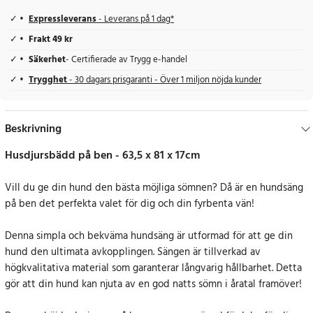
Expressleverans
- Leverans på 1 dag*
Frakt 49 kr
Säkerhet
- Certifierade av Trygg e-handel
Trygghet
- 30 dagars prisgaranti - Över 1 miljon nöjda kunder
Beskrivning
Husdjursbädd på ben - 63,5 x 81 x 17cm
Vill du ge din hund den bästa möjliga sömnen? Då är en hundsäng
på ben det perfekta valet för dig och din fyrbenta vän!
Denna simpla och bekväma hundsäng är utformad för att ge din
hund den ultimata avkopplingen. Sängen är tillverkad av
högkvalitativa material som garanterar långvarig hållbarhet. Detta
gör att din hund kan njuta av en god natts sömn i åratal framöver!